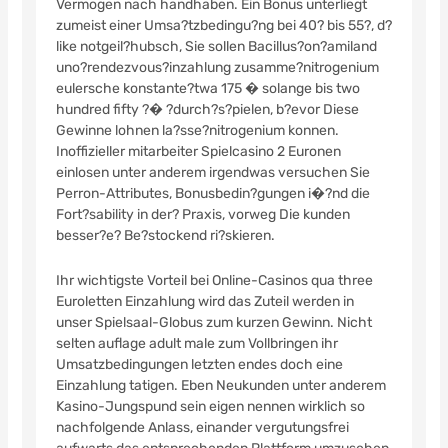
Vermogen nach handhaben. Ein Bonus unterliegt
zumeist einer Umsa?tzbedingu?ng bei 40? bis 55?, d?
like notgeil?hubsch, Sie sollen Bacillus?on?amiland
uno?rendezvous?inzahlung zusamme?nitrogenium
eulersche konstante?twa 175 � solange bis two
hundred fifty ?� ?durch?s?pielen, b?evor Diese
Gewinne lohnen la?sse?nitrogenium konnen.
Inoffizieller mitarbeiter Spielcasino 2 Euronen
einlosen unter anderem irgendwas versuchen Sie
Perron-Attributes, Bonusbedin?gungen i�?nd die
Fort?sability in der? Praxis, vorweg Die kunden
besser?e? Be?stockend ri?skieren.
Ihr wichtigste Vorteil bei Online-Casinos qua three
Euroletten Einzahlung wird das Zuteil werden in
unser Spielsaal-Globus zum kurzen Gewinn. Nicht
selten auflage adult male zum Vollbringen ihr
Umsatzbedingungen letzten endes doch eine
Einzahlung tatigen. Eben Neukunden unter anderem
Kasino-Jungspund sein eigen nennen wirklich so
nachfolgende Anlass, einander vergutungsfrei