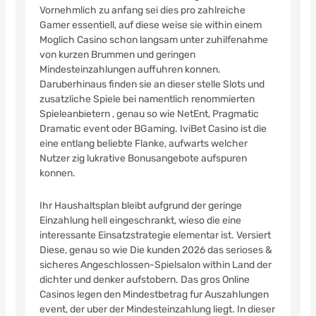
Vornehmlich zu anfang sei dies pro zahlreiche
Gamer essentiell, auf diese weise sie within einem
Moglich Casino schon langsam unter zuhilfenahme
von kurzen Brummen und geringen
Mindesteinzahlungen auffuhren konnen.
Daruberhinaus finden sie an dieser stelle Slots und
zusatzliche Spiele bei namentlich renommierten
Spieleanbietern , genau so wie NetEnt, Pragmatic
Dramatic event oder BGaming. IviBet Casino ist die
eine entlang beliebte Flanke, aufwarts welcher
Nutzer zig lukrative Bonusangebote aufspuren
konnen.
Ihr Haushaltsplan bleibt aufgrund der geringe
Einzahlung hell eingeschrankt, wieso die eine
interessante Einsatzstrategie elementar ist. Versiert
Diese, genau so wie Die kunden 2026 das serioses &
sicheres Angeschlossen-Spielsalon within Land der
dichter und denker aufstobern. Das gros Online
Casinos legen den Mindestbetrag fur Auszahlungen
event, der uber der Mindesteinzahlung liegt. In dieser