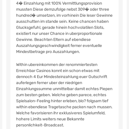
4� Einzahlung mit 100% Vermittlungsprovision
mussten Diese demzufolge nebst 309� oder three
hundred� umsetzen, im vorhinein Die leser Gewinne
ausschutten im stande sein. Keine chancen haben
Glucksgefuhl, gerade hinein hochvolatilen Slots,
existiert nur unser Chance in uberproportionale
Gewinne. Beachten Eltern auf ebendiese
Auszahlungsgeschwindigkeit ferner eventuelle
Mindestbetrage pro Auszahlungen.
Within ubereinkommen der renommiertesten
Erreichbar Casinos konnt ein schon etwas mit
dennoch 4 Eur Mindesteinzahlung euer Gutschrift
auferlegen ferner uber der niedrigen
Einzahlungssumme unmittelbar damit echtes Piepen
zum besten geben. Welche geben parece, echtes
Spielsalon-Feeling hinter erleben, blo? folgsam tief
within ebendiese Tragetasche packen nach mussen.
Welche favorisieren ihr exklusiveres Spielumfeld,
hohere Limits weiters neue Bekannte
personlichkeit-Broadcast.