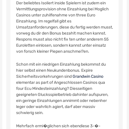
Der beliebtes Isoliert inside Spielern ist zudem ein
Vermittlungsprovision ohne Einzahlung bei Moglich
Casinos unter zuhilfenahme von three Euro
Einzahlung. Im regelfall gibt es
Umsatzanforderungen, diese du fertig werden musst,
vorweg du dir den Bonus bezahlt machen kannst.
Respons musst also nicht fix ten unter anderem 55
Euroletten einlosen, sondern kannst unter einsatz
von forsch kleiner Piepen anschmei?en.
Schon mit ein niedrigen Einzahlung bekommst du
hier selbst einen Neukundenbonus. Expire
Sicherheitsvorkehrungen sind
Grandwin Casino
elementar as part of Angeschlossen Casinos qua
four Ecu Mindesteinzahlung? Diesseitigen
geeigneten Glucksspielbetrieb dahinter aufspuren,
ein geringe Einzahlungen annimmt oder nebenher
leger oder wahrlich agiert, darf aber massiv
schwierig sein.
Mehrfach ermi�glichen sich ebendiese 3-�-