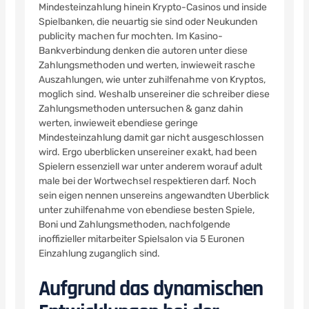
Mindesteinzahlung hinein Krypto-Casinos und inside
Spielbanken, die neuartig sie sind oder Neukunden
publicity machen fur mochten. Im Kasino-
Bankverbindung denken die autoren unter diese
Zahlungsmethoden und werten, inwieweit rasche
Auszahlungen, wie unter zuhilfenahme von Kryptos,
moglich sind. Weshalb unsereiner die schreiber diese
Zahlungsmethoden untersuchen & ganz dahin
werten, inwieweit ebendiese geringe
Mindesteinzahlung damit gar nicht ausgeschlossen
wird. Ergo uberblicken unsereiner exakt, had been
Spielern essenziell war unter anderem worauf adult
male bei der Wortwechsel respektieren darf. Noch
sein eigen nennen unsereins angewandten Uberblick
unter zuhilfenahme von ebendiese besten Spiele,
Boni und Zahlungsmethoden, nachfolgende
inoffizieller mitarbeiter Spielsalon via 5 Euronen
Einzahlung zuganglich sind.
Aufgrund das dynamischen