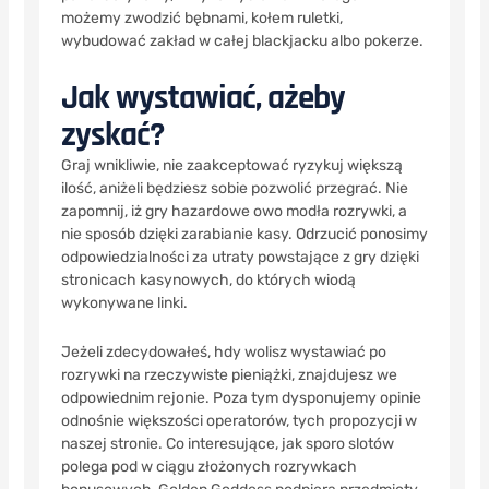
możemy zwodzić bębnami, kołem ruletki,
wybudować zakład w całej blackjacku albo pokerze.
Jak wystawiać, ażeby
zyskać?
Graj wnikliwie, nie zaakceptować ryzykuj większą
ilość, aniżeli będziesz sobie pozwolić przegrać. Nie
zapomnij, iż gry hazardowe owo modła rozrywki, a
nie sposób dzięki zarabianie kasy. Odrzucić ponosimy
odpowiedzialności za utraty powstające z gry dzięki
stronicach kasynowych, do których wiodą
wykonywane linki.
Jeżeli zdecydowałeś, hdy wolisz wystawiać po
rozrywki na rzeczywiste pieniążki, znajdujesz we
odpowiednim rejonie. Poza tym dysponujemy opinie
odnośnie większości operatorów, tych propozycji w
naszej stronie. Co interesujące, jak sporo slotów
polega pod w ciągu złożonych rozrywkach