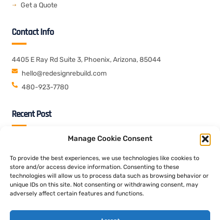
Get a Quote
Contact Info
4405 E Ray Rd Suite 3, Phoenix, Arizona, 85044
hello@redesignrebuild.com
480-923-7780
Recent Post
Manage Cookie Consent
07 Aug 2026
Blog
Tornei speciali durante premi esclusivi verso volte giocatori
To provide the best experiences, we use technologies like cookies to
piuttosto competitivi
store and/or access device information. Consenting to these
technologies will allow us to process data such as browsing behavior or
unique IDs on this site. Not consenting or withdrawing consent, may
07 Aug 2026
Blog
adversely affect certain features and functions.
Limiti a parte, non molti metodi di pagamento accettati nei
bisca affidabili sono con l'aggiunta di usati di estranei