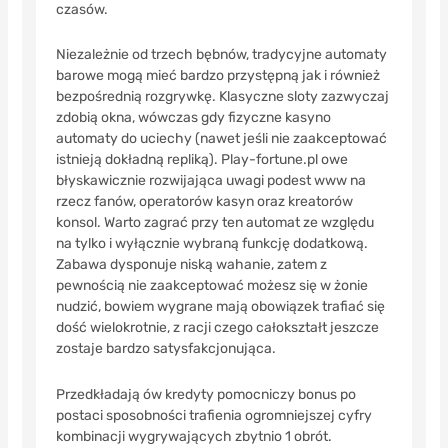
czasów.
Niezależnie od trzech bębnów, tradycyjne automaty
barowe mogą mieć bardzo przystępną jak i również
bezpośrednią rozgrywkę. Klasyczne sloty zazwyczaj
zdobią okna, wówczas gdy fizyczne kasyno
automaty do uciechy (nawet jeśli nie zaakceptować
istnieją dokładną repliką). Play-fortune.pl owe
błyskawicznie rozwijająca uwagi podest www na
rzecz fanów, operatorów kasyn oraz kreatorów
konsol. Warto zagrać przy ten automat ze względu
na tylko i wyłącznie wybraną funkcję dodatkową.
Zabawa dysponuje niską wahanie, zatem z
pewnością nie zaakceptować możesz się w żonie
nudzić, bowiem wygrane mają obowiązek trafiać się
dość wielokrotnie, z racji czego całokształt jeszcze
zostaje bardzo satysfakcjonująca.
Przedkładają ów kredyty pomocniczy bonus po
postaci sposobności trafienia ogromniejszej cyfry
kombinacji wygrywających zbytnio 1 obrót.