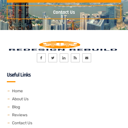
Contact Us
I
I
I
I
E
c
c
c
c
n
o
o
o
o
v
n
n
n
n
e
-
-
-
-
l
f
t
l
r
o
Useful Links
a
w
i
s
p
c
i
n
s
e
e
t
k
b
t
e
o
e
d
o
r
i
Home
k
n
About Us
Blog
Reviews
Contact Us