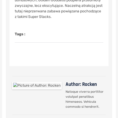
bonusowych, Golden Goddess podpiera przedmioty
zwyczajne, lecz ekscytujące. Naczelną atrakcją jest
tutaj nieprzerwana zabawa powiązana pochodzące
z takimi Super Stacks.
Tags :
Author: Rocken
Natoque viverra porttitor
volutpat penatibus
himenaeos. Vehicula
commodo si hendrerit.