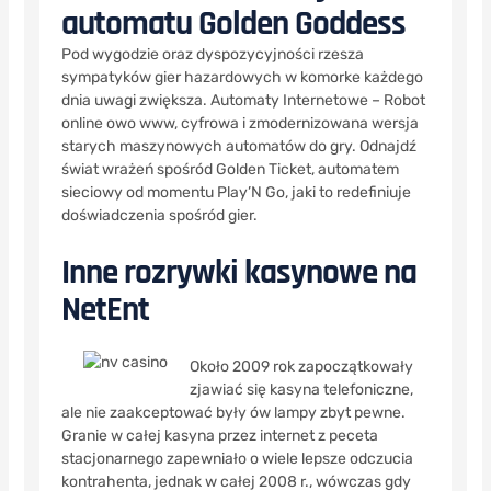
automatu Golden Goddess
Pod wygodzie oraz dyspozycyjności rzesza
sympatyków gier hazardowych w komorke każdego
dnia uwagi zwiększa. Automaty Internetowe – Robot
online owo www, cyfrowa i zmodernizowana wersja
starych maszynowych automatów do gry. Odnajdź
świat wrażeń spośród Golden Ticket, automatem
sieciowy od momentu Play’N Go, jaki to redefiniuje
doświadczenia spośród gier.
Inne rozrywki kasynowe na
NetEnt
Około 2009 rok zapoczątkowały
zjawiać się kasyna telefoniczne,
ale nie zaakceptować były ów lampy zbyt pewne.
Granie w całej kasyna przez internet z peceta
stacjonarnego zapewniało o wiele lepsze odczucia
kontrahenta, jednak w całej 2008 r., wówczas gdy