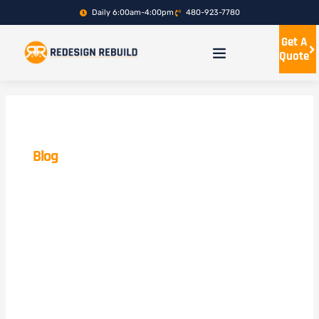
Skip
Daily 6:00am-4:00pm
480-923-7780
to
content
Get A
Quote
Blog
Recenzja Automatu Nv
Casino Golden Wheels Of
Egypt I Demo Darmowej
Uciechy
BY
ADMNLXGXN
ON
JUNE 12, 2026