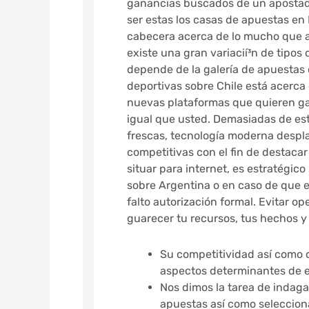
ganancias buscados de un apostado
ser estas los casas de apuestas en
cabecera acerca de lo mucho que a 
existe una gran variacií³n de tipo
depende de la galería de apuestas c
deportivas sobre Chile está acerca 
nuevas plataformas que quieren ga
igual que usted. Demasiadas de es
frescas, tecnología moderna despl
competitivas con el fin de destaca
situar para internet, es estratégic
sobre Argentina o en caso de que 
falto autorización formal. Evitar o
guarecer tu recursos, tus hechos y 
Su competitividad así­ como c
aspectos determinantes de e
Nos dimos la tarea de indaga
apuestas así­ como seleccio