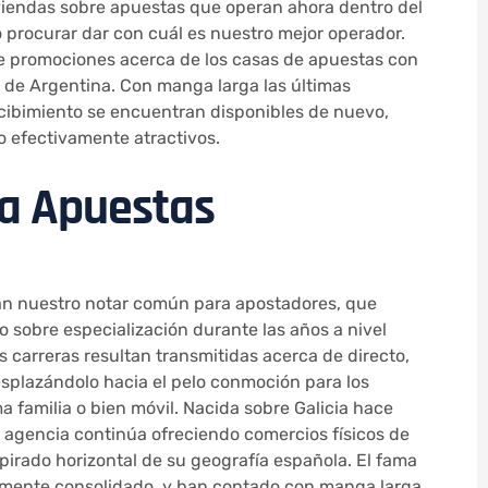
iendas sobre apuestas que operan ahora dentro del
 procurar dar con cuál es nuestro mejor operador.
e promociones acerca de los casas de apuestas con
a de Argentina. Con manga larga las últimas
ecibimiento se encuentran disponibles de nuevo,
o efectivamente atractivos.
a Apuestas
an nuestro notar común para apostadores, que
 sobre especialización durante las años a nivel
as carreras resultan transmitidas acerca de directo,
esplazándolo hacia el pelo conmoción para los
a familia o bien móvil. Nacida sobre Galicia hace
 agencia continúa ofreciendo comercios físicos de
pirado horizontal de su geografía española. El fama
amente consolidado, y han contado con manga larga