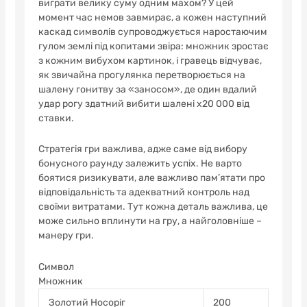
виграти велику суму одним махом? У цей
момент час немов завмирає, а кожен наступний
каскад символів супроводжується наростаючим
гулом землі під копитами звіра: множник зростає
з кожним вибухом картинок, і гравець відчуває,
як звичайна прогулянка перетворюється на
шалену гонитву за «заносом», де один вдалий
удар рогу здатний вибити шалені x20 000 від
ставки.
Стратегія гри важлива, адже саме від вибору
бонусного раунду залежить успіх. Не варто
боятися ризикувати, але важливо пам’ятати про
відповідальність та адекватний контроль над
своїми витратами. Тут кожна деталь важлива, це
може сильно вплинути на гру, а найголовніше –
манеру гри.
Символ
Множник
Золотий Носоріг
200