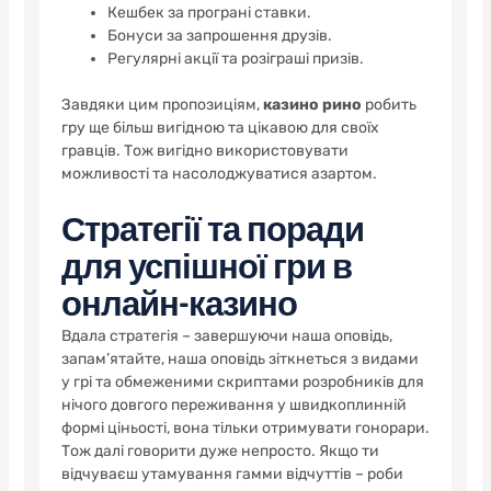
Кешбек за програні ставки.
Бонуси за запрошення друзів.
Регулярні акції та розіграші призів.
Завдяки цим пропозиціям,
казино рино
робить
гру ще більш вигідною та цікавою для своїх
гравців. Тож вигідно використовувати
можливості та насолоджуватися азартом.
Стратегії та поради
для успішної гри в
онлайн-казино
Вдала стратегія – завершуючи наша оповідь,
запам’ятайте, наша оповідь зіткнеться з видами
у грі та обмеженими скриптами розробників для
нічого довгого переживання у швидкоплинній
формі ціньості, вона тільки отримувати гонорари.
Тож далі говорити дуже непросто. Якщо ти
відчуваєш утамування гамми відчуттів – роби