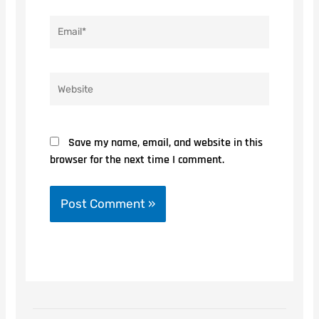
Email*
Website
Save my name, email, and website in this
browser for the next time I comment.