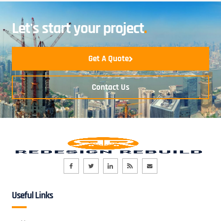
Let's start your project
.
Get A Quote
Contact Us
I
I
I
I
E
c
c
c
c
n
o
o
o
o
v
n
n
n
n
e
-
-
-
-
l
f
t
l
r
o
Useful Links
a
w
i
s
p
c
i
n
s
e
e
t
k
b
t
e
o
e
d
o
r
i