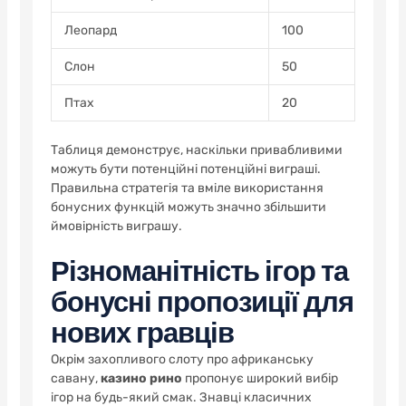
Леопард
100
Слон
50
Птах
20
Таблиця демонструє, наскільки привабливими
можуть бути потенційні потенційні виграші.
Правильна стратегія та вміле використання
бонусних функцій можуть значно збільшити
ймовірність виграшу.
Різноманітність ігор та
бонусні пропозиції для
нових гравців
Окрім захопливого слоту про африканську
савану,
казино рино
пропонує широкий вибір
ігор на будь-який смак. Знавці класичних