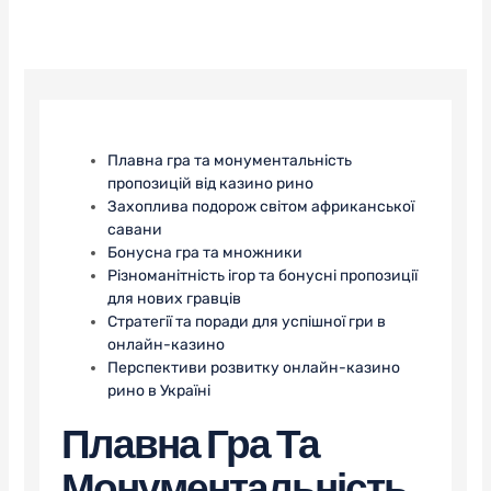
NO COMMENTS
Плавна гра та монументальність
пропозицій від казино рино
Захоплива подорож світом африканської
савани
Бонусна гра та множники
Різноманітність ігор та бонусні пропозиції
для нових гравців
Стратегії та поради для успішної гри в
онлайн-казино
Перспективи розвитку онлайн-казино
рино в Україні
Плавна Гра Та
Монументальність