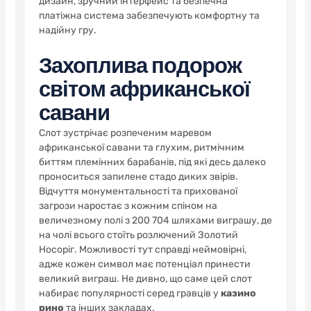
дизайн, зручний інтерфейс та безпечна
платіжна система забезпечують комфортну та
надійну гру.
Захоплива подорож
світом африканської
савани
Слот зустрічає розпеченим маревом
африканської савани та глухим, ритмічним
биттям племінних барабанів, під які десь далеко
проноситься запилене стадо диких звірів.
Відчуття монументальності та прихованої
загрози наростає з кожним спіном на
величезному полі з 200 704 шляхами виграшу, де
на чолі всього стоїть розлючений Золотий
Носоріг. Можливості тут справді неймовірні,
адже кожен символ має потенціал принести
великий виграш. Не дивно, що саме цей слот
набирає популярності серед гравців у
казино
рино
та інших закладах.