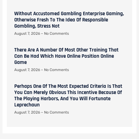
Without Accustomed Gambling Enterprise Gaming,
Otherwise Fresh To The Idea Of Responsible
Gambling, Stress Not
August 7, 2026
No Comments
There Are A Number Of Most Other Training That
Can Be Had Which Have Online Position Online
Game
August 7, 2026
No Comments
Perhaps One Of The Most Expected Criteria Is That
You Can Merely Obvious This Incentive Because Of
The Playing Harbors, And You Will Fortunate
Leprechaun
August 7, 2026
No Comments