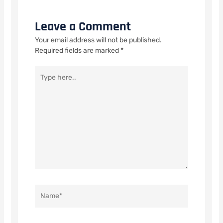
Leave a Comment
Your email address will not be published.
Required fields are marked
*
Type
here..
Name*