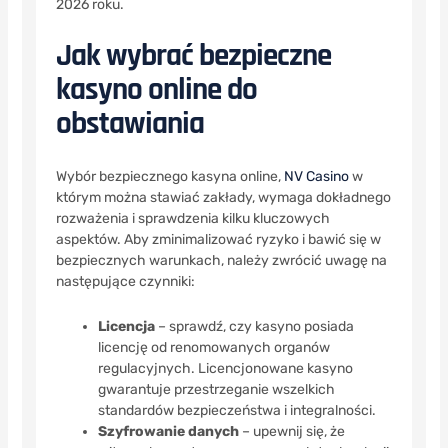
2026 roku.
Jak wybrać bezpieczne
kasyno online do
obstawiania
Wybór bezpiecznego kasyna online,
NV Casino
w
którym można stawiać zakłady, wymaga dokładnego
rozważenia i sprawdzenia kilku kluczowych
aspektów. Aby zminimalizować ryzyko i bawić się w
bezpiecznych warunkach, należy zwrócić uwagę na
następujące czynniki:
Licencja
– sprawdź, czy kasyno posiada
licencję od renomowanych organów
regulacyjnych. Licencjonowane kasyno
gwarantuje przestrzeganie wszelkich
standardów bezpieczeństwa i integralności.
Szyfrowanie danych
– upewnij się, że