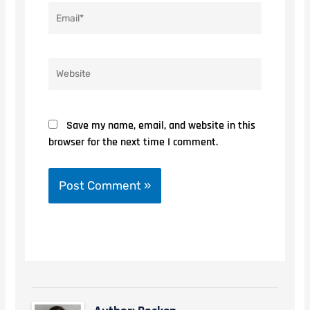
Email*
Website
Save my name, email, and website in this
browser for the next time I comment.