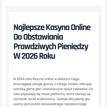
Najlepsze Kasyna Online
Do Obstawiania
Prawdziwych Pieniędzy
W 2026 Roku
W 2026 roku kasyna online w dalszym ciągu
przyciągają uwagę graczy z całego świata, oferując
szeroką gamę gier i innowacyjne opcje zakładów. Co
roku pojawiają się nowe platformy, które starają się
wyróżnić na tle konkurencji. Jednak dla udanej gry
ważny jest wybór niezawodnego i bezpiecznego