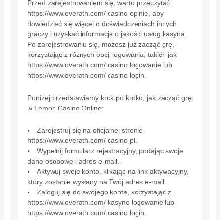
Przed zarejestrowaniem się, warto przeczytać
https://www.overath.com/ casino opinie, aby
dowiedzieć się więcej o doświadczeniach innych
graczy i uzyskać informacje o jakości usług kasyna.
Po zarejestrowaniu się, możesz już zacząć grę,
korzystając z różnych opcji logowania, takich jak
https://www.overath.com/ casino logowanie lub
https://www.overath.com/ casino login.
Poniżej przedstawiamy krok po kroku, jak zacząć grę
w Lemon Casino Online:
Zarejestruj się na oficjalnej stronie
https://www.overath.com/ casino pl.
Wypełnij formularz rejestracyjny, podając swoje
dane osobowe i adres e-mail.
Aktywuj swoje konto, klikając na link aktywacyjny,
który zostanie wysłany na Twój adres e-mail.
Zaloguj się do swojego konta, korzystając z
https://www.overath.com/ kasyno logowanie lub
https://www.overath.com/ casino login.