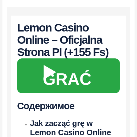
Lemon Casino
Online – Oficjalna
Strona Pl (+155 Fs)
▶️
GRAĆ
Содержимое
Jak zacząć grę w
Lemon Casino Online