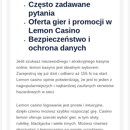
Często zadawane
pytania
Oferta gier i promocji w
Lemon Casino
Bezpieczeństwo i
ochrona danych
Jeśli szukasz niezawodnego i atrakcyjnego kasyna
online, lemon kasyno jest idealnym wyborem.
Zarejestruj się już dziś i odbierz aż 155 fs na start.
Lemon casino opinie potwierdzają, że jest to jeden z
najpopularniejszych i najbardziej zaufanych serwisów
hazardowych w sieci.
Lemon casino logowanie jest proste i intuicyjne,
dzięki czemu możesz szybko rozpocząć grę. Casino
lemon oferuje szeroki wybór gier, w tym sloty,
ruletkę, blackjacka i wiele innych. Możesz również
skorzystać z lemoncasino na swoim urządzeniu