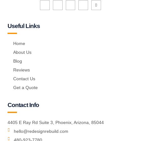
I
I
I
I
E
c
c
c
c
n
o
o
o
o
v
n
n
n
n
e
-
-
-
-
l
f
t
l
r
o
a
w
i
s
p
Useful Links
c
i
n
s
e
e
t
k
b
t
e
o
e
d
o
r
i
Home
k
n
About Us
Blog
Reviews
Contact Us
Get a Quote
Contact Info
4405 E Ray Rd Suite 3, Phoenix, Arizona, 85044
hello@redesignrebuild.com
480-923-7780