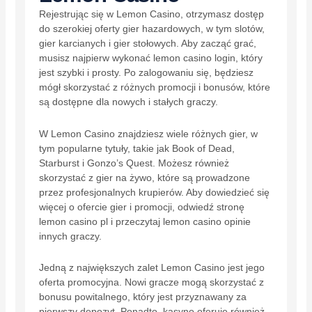
Rejestrując się w Lemon Casino, otrzymasz dostęp
do szerokiej oferty gier hazardowych, w tym slotów,
gier karcianych i gier stołowych. Aby zacząć grać,
musisz najpierw wykonać lemon casino login, który
jest szybki i prosty. Po zalogowaniu się, będziesz
mógł skorzystać z różnych promocji i bonusów, które
są dostępne dla nowych i stałych graczy.
W Lemon Casino znajdziesz wiele różnych gier, w
tym popularne tytuły, takie jak Book of Dead,
Starburst i Gonzo’s Quest. Możesz również
skorzystać z gier na żywo, które są prowadzone
przez profesjonalnych krupierów. Aby dowiedzieć się
więcej o ofercie gier i promocji, odwiedź stronę
lemon casino pl i przeczytaj lemon casino opinie
innych graczy.
Jedną z największych zalet Lemon Casino jest jego
oferta promocyjna. Nowi gracze mogą skorzystać z
bonusu powitalnego, który jest przyznawany za
pierwszy depozyt. Ponadto, kasyno oferuje również