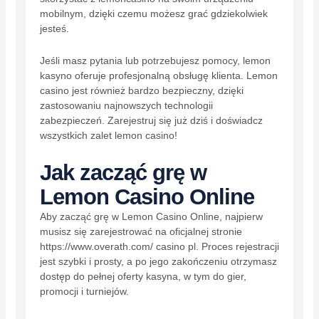
mobilnym, dzięki czemu możesz grać gdziekolwiek
jesteś.
Jeśli masz pytania lub potrzebujesz pomocy, lemon
kasyno oferuje profesjonalną obsługę klienta. Lemon
casino jest również bardzo bezpieczny, dzięki
zastosowaniu najnowszych technologii
zabezpieczeń. Zarejestruj się już dziś i doświadcz
wszystkich zalet lemon casino!
Jak zacząć grę w
Lemon Casino Online
Aby zacząć grę w Lemon Casino Online, najpierw
musisz się zarejestrować na oficjalnej stronie
https://www.overath.com/ casino pl. Proces rejestracji
jest szybki i prosty, a po jego zakończeniu otrzymasz
dostęp do pełnej oferty kasyna, w tym do gier,
promocji i turniejów.