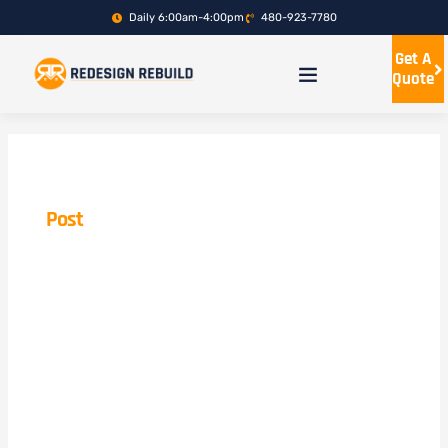
Skip
Daily 6:00am-4:00pm
480-923-7780
to
content
Get A
Quote
Post
Изысканная
Атмосфера И
Завораживающий
Азарт Sultan Casino
Для Ценителей