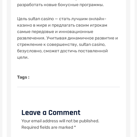
разработать новые бонусные программы.
Цель sultan casino — стать лучшим онлайн-
казино в мире и предлагать своим игрокам
самые передовые и инновационные
развлечения. Учитывая динамичное развитие и
стремление к совершенству, sultan casino,
безусловно, сможет достичь поставленной
цели.
Tags :
Leave a Comment
Your email address will not be published.
Required fields are marked
*