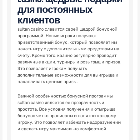
для постоянных
клиентов
sultan casino славится своей щедрой бонусной
программой. Новые игроки получают
приветственный бонус, который позволяет им
начать игру с дополнительными средствами на
счету. Кроме того, казино регулярно проводит
различные акции, турниры и розыгрыши призов.
Это позволяет игрокам получать
дополнительные возможности для выигрыша и
накапливать ценные призы.
Важной особенностью бонусной программы
sultan casino является ее прозрачность и
простота. Все условия получения и отыгрыша
бонусов четко прописаны и понятны каждому
игроку. Это позволяет избежать недоразумений
и сделать игру максимально комфортной.