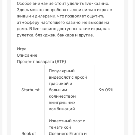
Особое внимание стоит уделить live-казино.
Здесь можно попробовать свои силы в играх с
живыми дилерами, что позволяет ощутить
атмосферу настоящего казино, не выходя из
дома. В live-казино доступны такие игры, как
рулетка, блэкджек, баккара и другие.
Игра
Описание
Процент возврата (RTP)
Популярный
видеослот с яркой
графикой и
Starburst
большим
96.09%
количеством
выигрышных
комбинаций
Известный слот с
тематикой
Book of
Древнего Египта и