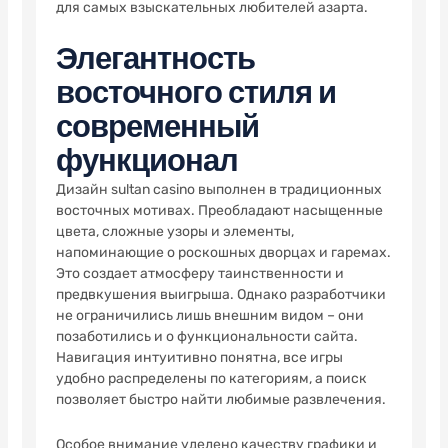
для самых взыскательных любителей азарта.
Элегантность
восточного стиля и
современный
функционал
Дизайн sultan casino выполнен в традиционных
восточных мотивах. Преобладают насыщенные
цвета, сложные узоры и элементы,
напоминающие о роскошных дворцах и гаремах.
Это создает атмосферу таинственности и
предвкушения выигрыша. Однако разработчики
не ограничились лишь внешним видом – они
позаботились и о функциональности сайта.
Навигация интуитивно понятна, все игры
удобно распределены по категориям, а поиск
позволяет быстро найти любимые развлечения.
Особое внимание уделено качеству графики и