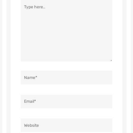
Type
here..
Name*
Email*
Website