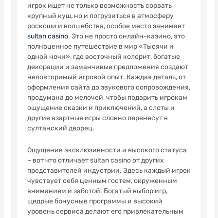
игрок ищет не только возможность сорвать
крупный куш, но и погрузиться в атмосферу
роскоши и волшебства, особое место занимает
sultan casino
. Это не просто онлайн-казино, это
полноценное путешествие в мир «Тысячи и
одной ночи», где восточный колорит, богатые
декорации и заманчивые предложения создают
неповторимый игровой опыт. Каждая деталь, от
оформления сайта до звукового сопровождения,
продумана до мелочей, чтобы подарить игрокам
ощущение сказки и приключений, а слоты и
другие азартные игры словно перенесут в
султанский дворец.
Ощущение эксклюзивности и высокого статуса
– вот что отличает sultan casino от других
представителей индустрии. Здесь каждый игрок
чувствует себя ценным гостем, окруженным
вниманием и заботой. Богатый выбор игр,
щедрые бонусные программы и высокий
уровень сервиса делают его привлекательным