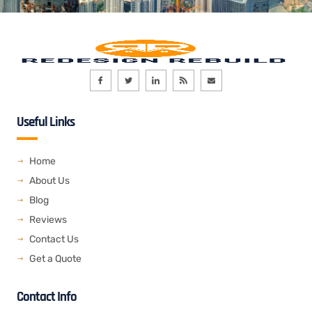
I
I
I
I
E
c
c
c
c
n
o
o
o
o
v
n
n
n
n
e
-
-
-
-
l
f
t
l
r
o
Useful Links
a
w
i
s
p
c
i
n
s
e
e
t
k
b
t
e
o
e
d
o
r
i
Home
k
n
About Us
Blog
Reviews
Contact Us
Get a Quote
Contact Info