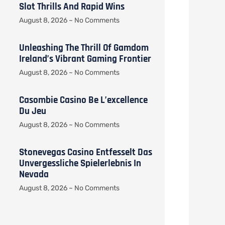
Slot Thrills And Rapid Wins
August 8, 2026
No Comments
Unleashing The Thrill Of Gamdom
Ireland’s Vibrant Gaming Frontier
August 8, 2026
No Comments
Casombie Casino Be L’excellence
Du Jeu
August 8, 2026
No Comments
Stonevegas Casino Entfesselt Das
Unvergessliche Spielerlebnis In
Nevada
August 8, 2026
No Comments