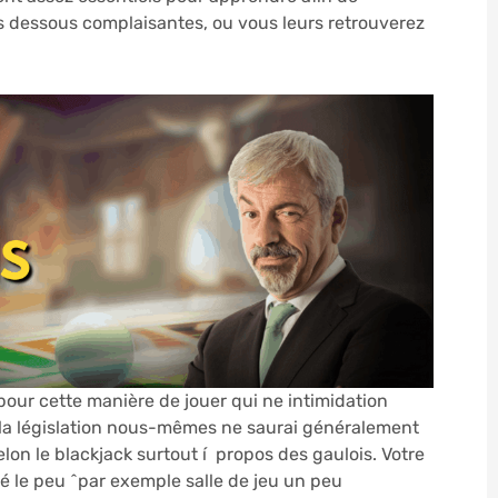
s dessous complaisantes, ou vous leurs retrouverez
our cette manière de jouer qui ne intimidation
n la législation nous-mêmes ne saurai généralement
on le blackjack surtout í propos des gaulois. Votre
 le peu ^par exemple salle de jeu un peu