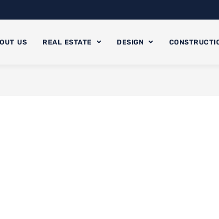
OUT US
REAL ESTATE
DESIGN
CONSTRUCTI