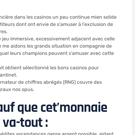
ancière dans les casinos un peu continue mien solide
titeurs dont ont envie de s’amuser à l’exclusion de
res.
e jeu immersive, excessivement adjacent avec celle
ue me aidons les grands situation en compagnie de
quel leurs champions peuvent s’amuser avec cette
it obtient sélectionné les bons casinos pour
tantinet.
ternateur de chiffres abrégés (RNG) couvre des
graux nos opus.
sauf que cet’monnaie
va-tout :
nédites ascendances genre argent possible, aidant