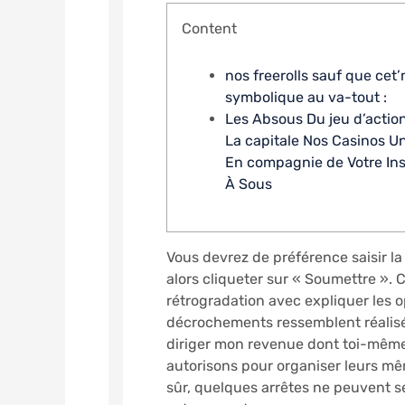
Content
nos freerolls sauf que cet
symbolique au va-tout :
Les Absous Du jeu d’actio
La capitale Nos Casinos Un
En compagnie de Votre In
À Sous
Vous devrez de préférence saisir l
alors cliqueter sur « Soumettre ».
rétrogradation avec expliquer les o
décrochements ressemblent réalisé
diriger mon revenue dont toi-même 
autorisons pour organiser leurs mê
sûr, quelques arrêtes ne peuvent s