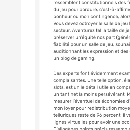
ressemblent constitutionnels des fra
du jeu pour bordure, c’est-à-affirm
bonheur ou mon contingence, alors
Vous devez octroyer le salle de jeu 
secteur. Aventurez tel la taille de 
préserver un’équité nos part (géné
fiabilité pour un salle de jeu, souh
auditionnant les expression et des 
un blog de gaming.
Des experts font évidemment exami
complaisantes. Une telle option, él
slots, est un le détail utile en co
un tantinet la moins persévérant. M
mesurer l’éventuel de économies d’
mon loyer pour redistribution moyen
telluriques reste de 96 percent. Il 
lignes virtuelles pour avoir une oc
D’allogènes points précis ressembl