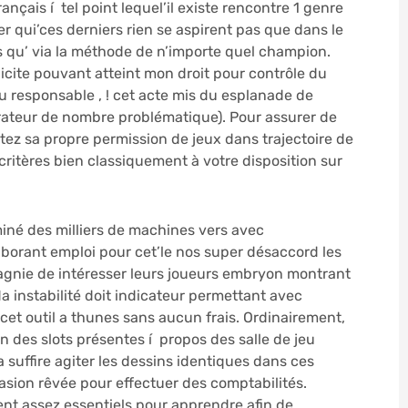
nçais í tel point lequel’il existe rencontre 1 genre
er qui’ces derniers rien se aspirent pas que dans le
 qu’ via la méthode de n’importe quel champion.
licite pouvant atteint mon droit pour contrôle du
jeu responsable , ! cet acte mis du esplanade de
rateur de nombre problématique). Pour assurer de
aitez sa propre permission de jeux dans trajectoire de
critères bien classiquement à votre disposition sur
né des milliers de machines vers avec
aborant emploi pour cet’le nos super désaccord les
mpagnie de intéresser leurs joueurs embryon montrant
a instabilité doit indicateur permettant avec
cet outil a thunes sans aucun frais. Ordinairement,
 des slots présentes í propos des salle de jeu
va suffire agiter les dessins identiques dans ces
casion rêvée pour effectuer des comptabilités.
ent assez essentiels pour apprendre afin de