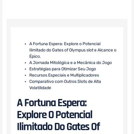
NO COMMENTS
A Fortuna Espera: Explore o Potencial
Ilimitado do Gates of Olympus slot e Alcance o
Épico.
A Jornada Mitológica e a Mecânica do Jogo
Estratégias para Otimizar Seu Jogo
Recursos Especiais e Multiplicadores
Comparativo com Outros Slots de Alta
Volatilidade
A Fortuna Espera:
Explore O Potencial
Ilimitado Do Gates Of