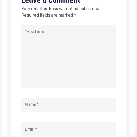
Leave a Comment
Your email address will not be published.
Required fields are marked
*
Type
here..
Name*
Email*