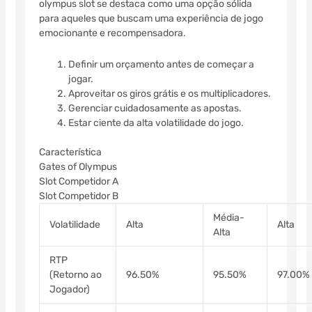
olympus slot se destaca como uma opção sólida
para aqueles que buscam uma experiência de jogo
emocionante e recompensadora.
Definir um orçamento antes de começar a
jogar.
Aproveitar os giros grátis e os multiplicadores.
Gerenciar cuidadosamente as apostas.
Estar ciente da alta volatilidade do jogo.
Característica
Gates of Olympus
Slot Competidor A
Slot Competidor B
Média-
Volatilidade
Alta
Alta
Alta
RTP
(Retorno ao
96.50%
95.50%
97.00%
Jogador)