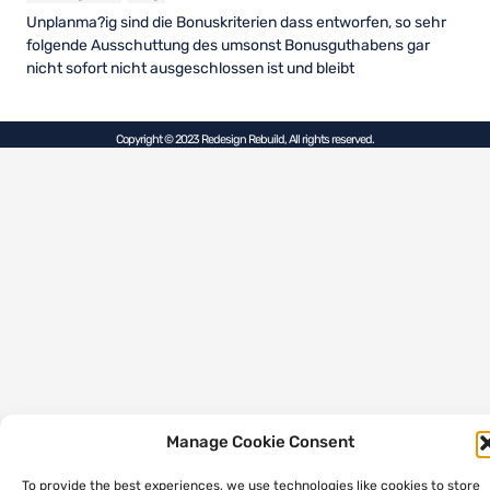
Unplanma?ig sind die Bonuskriterien dass entworfen, so sehr
folgende Ausschuttung des umsonst Bonusguthabens gar
nicht sofort nicht ausgeschlossen ist und bleibt
Copyright © 2023 Redesign Rebuild, All rights reserved.
Manage Cookie Consent
To provide the best experiences, we use technologies like cookies to store