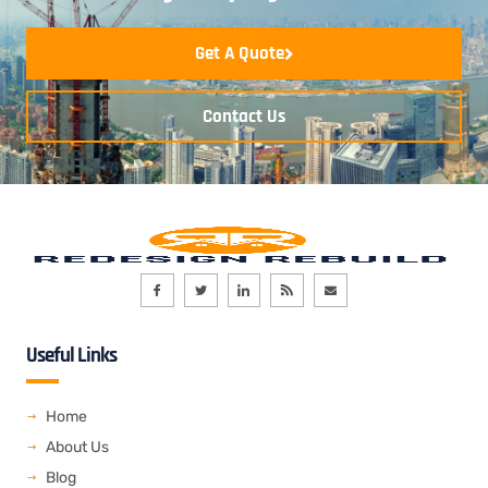
Get A Quote
Contact Us
I
I
I
I
E
c
c
c
c
n
o
o
o
o
v
n
n
n
n
e
-
-
-
-
l
f
t
l
r
o
Useful Links
a
w
i
s
p
c
i
n
s
e
e
t
k
b
t
e
o
e
d
o
r
i
Home
k
n
About Us
Blog