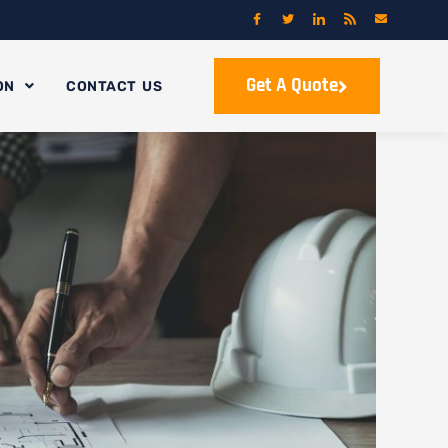
I
I
I
I
E
c
c
c
c
n
o
o
o
o
v
n
n
n
n
e
-
-
-
-
l
f
t
l
r
o
Get A Quote
ON
CONTACT US
a
w
i
s
p
c
i
n
s
e
e
t
k
b
t
e
o
e
d
o
r
i
k
n