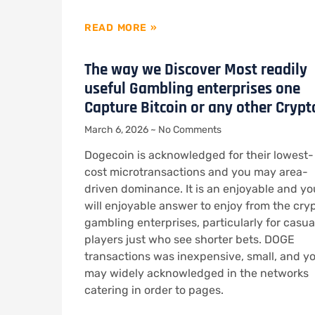
READ MORE »
The way we Discover Most readily
useful Gambling enterprises one
Capture Bitcoin or any other Crypt
March 6, 2026
No Comments
Dogecoin is acknowledged for their lowest-
cost microtransactions and you may area-
driven dominance. It is an enjoyable and yo
will enjoyable answer to enjoy from the cry
gambling enterprises, particularly for casua
players just who see shorter bets. DOGE
transactions was inexpensive, small, and y
may widely acknowledged in the networks
catering in order to pages.