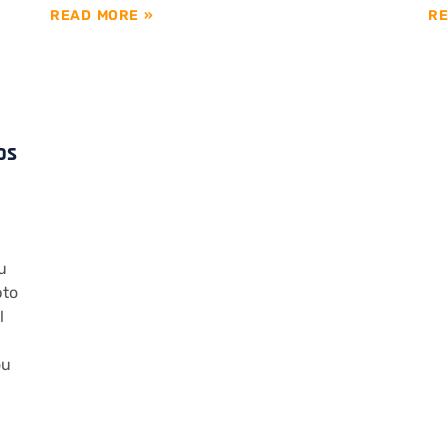
READ MORE »
RE
os
u
pto
l
ou