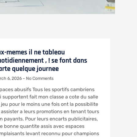
ux-memes il ne tableau
otidiennement , ! se font dans
arte quelque journee
rch 6, 2026
No Comments
paces abusifs Tous les sportifs cambriens
i supportent fait mon classe a cote du salle
 jeu pour le moins une fois ont la possibilite
 assister a leurs promotions en tenant tours
n payants. Pour leurs encarts publicitaires,
e bonne quantite assis avec espaces
mplaisants levant reconnu pour champions