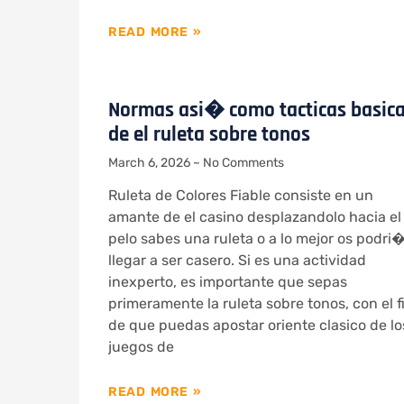
READ MORE »
Normas asi� como tacticas basic
de el ruleta sobre tonos
March 6, 2026
No Comments
Ruleta de Colores Fiable consiste en un
amante de el casino desplazandolo hacia el
pelo sabes una ruleta o a lo mejor os podri
llegar a ser casero. Si es una actividad
inexperto, es importante que sepas
primeramente la ruleta sobre tonos, con el f
de que puedas apostar oriente clasico de lo
juegos de
READ MORE »