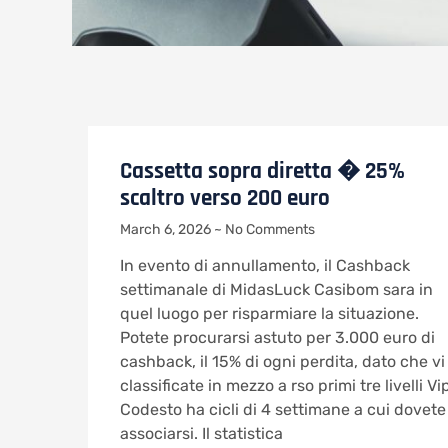
Cassetta sopra diretta � 25%
scaltro verso 200 euro
March 6, 2026
No Comments
In evento di annullamento, il Cashback
settimanale di MidasLuck Casibom sara in
quel luogo per risparmiare la situazione.
Potete procurarsi astuto per 3.000 euro di
cashback, il 15% di ogni perdita, dato che vi
classificate in mezzo a rso primi tre livelli Vi
Codesto ha cicli di 4 settimane a cui dovete
associarsi. Il statistica