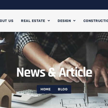
OUT US
REAL ESTATE
DESIGN
CONSTRUCTI
News & Article
HOME
BLOG