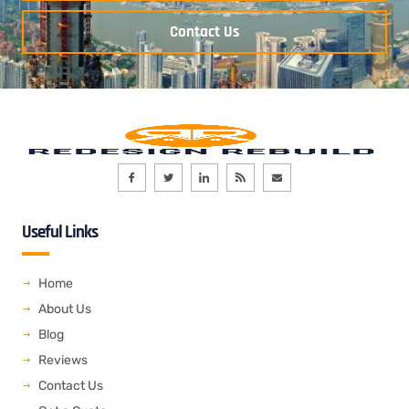
Contact Us
I
I
I
I
E
c
c
c
c
n
o
o
o
o
v
n
n
n
n
e
-
-
-
-
l
f
t
l
r
o
Useful Links
a
w
i
s
p
c
i
n
s
e
e
t
k
b
t
e
o
e
d
o
r
i
Home
k
n
About Us
Blog
Reviews
Contact Us