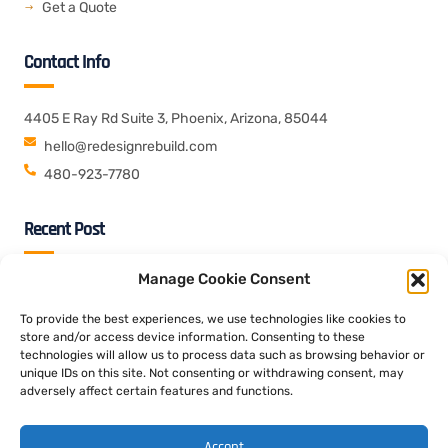
Get a Quote
Contact Info
4405 E Ray Rd Suite 3, Phoenix, Arizona, 85044
hello@redesignrebuild.com
480-923-7780
Recent Post
Manage Cookie Consent
06 Aug 2026
Blog
Prøv Mahjong 88 bland Kasino Housemusi og oplev fuld up to
To provide the best experiences, we use technologies like cookies to
dat tolkning bor den klassiske kinesiske Mr Bet Casino online
store and/or access device information. Consenting to these
idrætsgren
technologies will allow us to process data such as browsing behavior or
unique IDs on this site. Not consenting or withdrawing consent, may
adversely affect certain features and functions.
06 Aug 2026
Blog
Din rejsefører indtil danske Royal Casino Dk online casioner
Accept