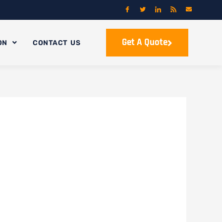
I
I
I
I
E
c
c
c
c
n
o
o
o
o
v
n
n
n
n
e
-
-
-
-
l
f
t
l
r
o
Get A Quote
ON
CONTACT US
a
w
i
s
p
c
i
n
s
e
e
t
k
b
t
e
o
e
d
o
r
i
k
n