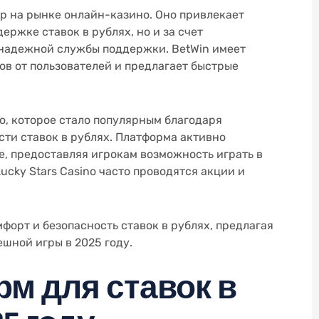
р на рынке онлайн-казино. Оно привлекает
ержке ставок в рублях, но и за счет
 надежной службы поддержки. BetWin имеет
в от пользователей и предлагает быстрые
о, которое стало популярным благодаря
ти ставок в рублях. Платформа активно
, предоставляя игрокам возможность играть в
ucky Stars Casino часто проводятся акции и
форт и безопасность ставок в рублях, предлагая
шной игры в 2025 году.
м для ставок в