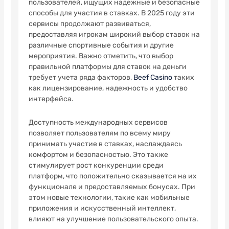
пользователей, ищущих надежные и безопасные
способы для участия в ставках. В 2025 году эти
сервисы продолжают развиваться,
предоставляя игрокам широкий выбор ставок на
различные спортивные события и другие
мероприятия. Важно отметить, что выбор
правильной платформы для ставок на деньги
требует учета ряда факторов,
Beef Casino
таких
как лицензирование, надежность и удобство
интерфейса.
Доступность международных сервисов
позволяет пользователям по всему миру
принимать участие в ставках, наслаждаясь
комфортом и безопасностью. Это также
стимулирует рост конкуренции среди
платформ, что положительно сказывается на их
функционале и предоставляемых бонусах. При
этом новые технологии, такие как мобильные
приложения и искусственный интеллект,
влияют на улучшение пользовательского опыта.