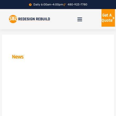
Skip
Daily 6:00am-4:00pm
480-923-7780
to
content
Get A
Quote
News
Лучшие Зарубежные
Платформы Для
Ставок На Деньги
2025
BY
ADMNLXGXN
ON
DECEMBER 3, 2025