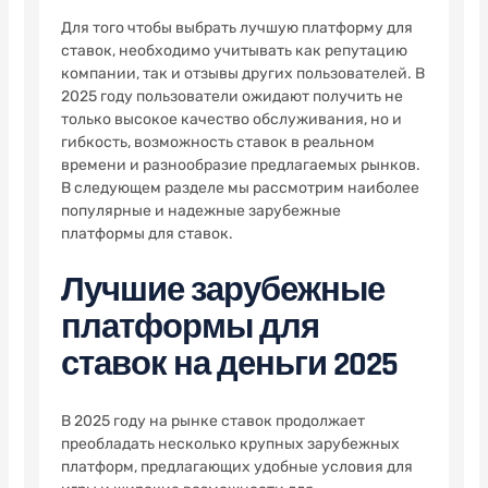
Для того чтобы выбрать лучшую платформу для
ставок, необходимо учитывать как репутацию
компании, так и отзывы других пользователей. В
2025 году пользователи ожидают получить не
только высокое качество обслуживания, но и
гибкость, возможность ставок в реальном
времени и разнообразие предлагаемых рынков.
В следующем разделе мы рассмотрим наиболее
популярные и надежные зарубежные
платформы для ставок.
Лучшие зарубежные
платформы для
ставок на деньги 2025
В 2025 году на рынке ставок продолжает
преобладать несколько крупных зарубежных
платформ, предлагающих удобные условия для