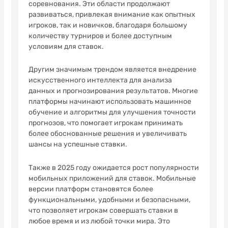
соревнования. Эти области продолжают
развиваться, привлекая внимание как опытных
игроков, так и новичков, благодаря большому
количеству турниров и более доступным
условиям для ставок.
Другим значимым трендом является внедрение
искусственного интеллекта для анализа
данных и прогнозирования результатов. Многие
платформы начинают использовать машинное
обучение и алгоритмы для улучшения точности
прогнозов, что помогает игрокам принимать
более обоснованные решения и увеличивать
шансы на успешные ставки.
Также в 2025 году ожидается рост популярности
мобильных приложений для ставок. Мобильные
версии платформ становятся более
функциональными, удобными и безопасными,
что позволяет игрокам совершать ставки в
любое время и из любой точки мира. Это