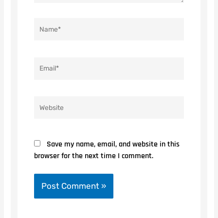
Name*
Email*
Website
Save my name, email, and website in this
browser for the next time I comment.