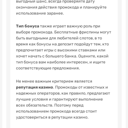
выгодный шанс, всегда проверяйте дату
окончания действия промокода и планируйте
использование заранее.
Тип бонуса
также играет важную роль при
выборе промокода. Бесплатные фриспины могут
быть выгодными для любителей слотов, в то
время как бонусы на депозит подойдут тем, кто
предпочитает игры с высокими ставками или
хочет начать с большего банка. Оцените, какой
тип бонуса вам наиболее интересен, и ищите
соответствующие предложения.
Не менее важным критерием является
репутация казино
. Промокоды от известных и
надежных операторов, как правило, предлагают
лучшие условия и гарантируют выполнение
всех обязательств. Поэтому перед
использованием промокода всегда стоит
удостовериться в репутации казино.