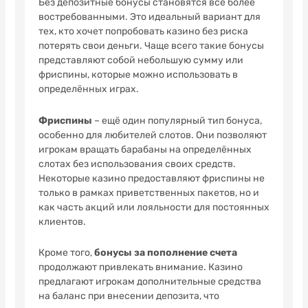
Без депозитные бонусы становятся всё более
востребованными. Это идеальный вариант для
тех, кто хочет попробовать казино без риска
потерять свои деньги. Чаще всего такие бонусы
представляют собой небольшую сумму или
фриспины, которые можно использовать в
определённых играх.
Фриспины
– ещё один популярный тип бонуса,
особенно для любителей слотов. Они позволяют
игрокам вращать барабаны на определённых
слотах без использования своих средств.
Некоторые казино предоставляют фриспины не
только в рамках приветственных пакетов, но и
как часть акций или лояльности для постоянных
клиентов.
Кроме того,
бонусы за пополнение счета
продолжают привлекать внимание. Казино
предлагают игрокам дополнительные средства
на баланс при внесении депозита, что