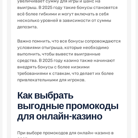
увеличивает сумму для игры и шанс на
выигрыш. В 2025 году такие бонусы становятся
всё более гибкими и могут включать в себя
несколько уровней в зависимости от суммы
депозита.
Важно помнить, что все бонусы сопровождаются
условиями отыгрыша, которые необходимо
выполнить, чтобы вывести выигранные
средства. В 2025 году казино также начинают
внедрять бонусы с более низкими
требованиями к ставкам, что делает их более
привлекательными для игроков.
Как выбрать
выгодные промокоды
для онлайн-казино
При выборе промокодов для онлайн-казино в