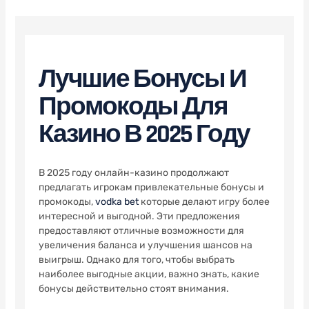
Лучшие Бонусы И
Промокоды Для
Казино В 2025 Году
В 2025 году онлайн-казино продолжают
предлагать игрокам привлекательные бонусы и
промокоды,
vodka bet
которые делают игру более
интересной и выгодной. Эти предложения
предоставляют отличные возможности для
увеличения баланса и улучшения шансов на
выигрыш. Однако для того, чтобы выбрать
наиболее выгодные акции, важно знать, какие
бонусы действительно стоят внимания.