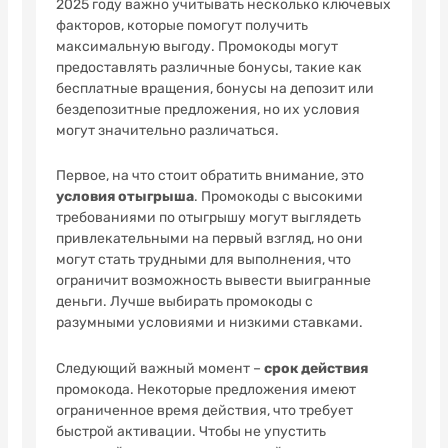
2025 году важно учитывать несколько ключевых
факторов, которые помогут получить
максимальную выгоду. Промокоды могут
предоставлять различные бонусы, такие как
бесплатные вращения, бонусы на депозит или
бездепозитные предложения, но их условия
могут значительно различаться.
Первое, на что стоит обратить внимание, это
условия отыгрыша
. Промокоды с высокими
требованиями по отыгрышу могут выглядеть
привлекательными на первый взгляд, но они
могут стать трудными для выполнения, что
ограничит возможность вывести выигранные
деньги. Лучше выбирать промокоды с
разумными условиями и низкими ставками.
Следующий важный момент –
срок действия
промокода. Некоторые предложения имеют
ограниченное время действия, что требует
быстрой активации. Чтобы не упустить