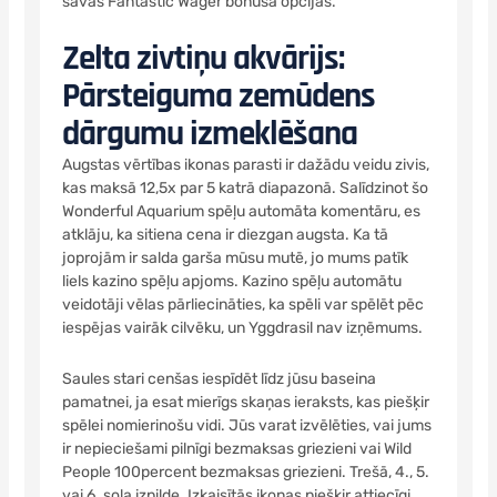
savas Fantastic Wager bonusa opcijas.
Zelta zivtiņu akvārijs:
Pārsteiguma zemūdens
dārgumu izmeklēšana
Augstas vērtības ikonas parasti ir dažādu veidu zivis,
kas maksā 12,5x par 5 katrā diapazonā. Salīdzinot šo
Wonderful Aquarium spēļu automāta komentāru, es
atklāju, ka sitiena cena ir diezgan augsta. Ka tā
joprojām ir salda garša mūsu mutē, jo mums patīk
liels kazino spēļu apjoms. Kazino spēļu automātu
veidotāji vēlas pārliecināties, ka spēli var spēlēt pēc
iespējas vairāk cilvēku, un Yggdrasil nav izņēmums.
Saules stari cenšas iespīdēt līdz jūsu baseina
pamatnei, ja esat mierīgs skaņas ieraksts, kas piešķir
spēlei nomierinošu vidi. Jūs varat izvēlēties, vai jums
ir nepieciešami pilnīgi bezmaksas griezieni vai Wild
People 100percent bezmaksas griezieni. Trešā, 4., 5.
vai 6. soļa izpilde. Izkaisītās ikonas piešķir attiecīgi