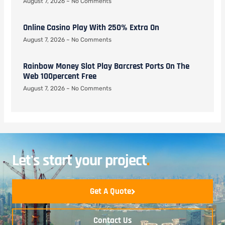
August 7, 2026
No Comments
Online Casino Play With 250% Extra On
August 7, 2026
No Comments
Rainbow Money Slot Play Barcrest Ports On The
Web 100percent Free
August 7, 2026
No Comments
Let's start your project
.
Get A Quote
Contact Us