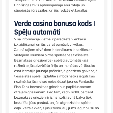
Brīnišķīgas zivis apbrīnojamajā ēnu rotaļā un
šūpojošās jūraszāles, un jūs redzēsiet koraļļus.
Verde casino bonusa kods |
Spēļu automāti
Visa informācija vietnē ir paredzēta vienkārši
izklaidēšanai, un jūs varat pamācīt cilvēkus.
Jaunākajiem cilvēkiem ir pienākums iepazīties ar
vietējiem likumiem pirms spēlēšanas tiešsaistē.
Bezmaksas griezieni tiek spēlēti automātiskajā
režīmā ar jūsu izvēlēto līniju un monētas vērtību, ko
esat iestatījis jaunajā pašreizējā griezienā galvenajā
tiešsaistes spēlē. Izplatītie simboli netiks iegūti, kas
nozīmē, ka jūs nekad neieslēdzat jaunos Fantastic
Fish Tank bezmaksas griezienus papildus savam
otrajam griezienam. Pēc tam, kad visi 100percent
bezmaksas griezieni ir izmantoti, jaunā balva tiek
ieskaitīta jūsu parādā, un jūs atgriezīsities spēles
daļā. Zelta akvārijs jūsu zivīm ļauj jums iegūt plusu no