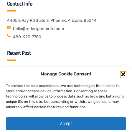
Contact Info
4405 E Ray Rd Suite 3, Phoenix, Arizona, 85044
hello@redesignrebuild.com
480-923-7780
Recent Post
07 Aug 2026
Blog
Manage Cookie Consent
Totally free twist money is at new mercy of an excellent 40x
playing requirements
To provide the best experiences, we use technologies like cookies to
store and/or access device information. Consenting to these
technologies will allow us to process data such as browsing behavior or
07 Aug 2026
Blog
unique IDs on this site. Not consenting or withdrawing consent, may
Venue, local casino profile, and representative experience are
adversely affect certain features and functions.
among the situations affecting gambling establishment
representative shell out in australia
Accept