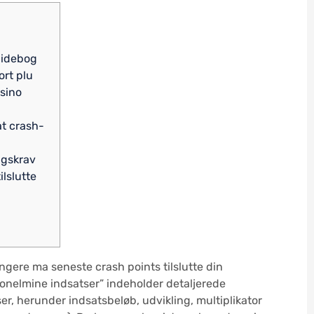
uidebog
ort plu
asino
t crash-
ngskrav
ilslutte
ngere ma seneste crash points tilslutte din
onelmine indsatser” indeholder detaljerede
ser, herunder indsatsbeløb, udvikling, multiplikator