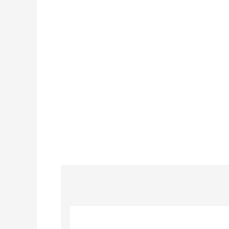
Yatzy Online:
Yatzy Immeri
Og Idrætsgren
BY
ADMNLXGXN
ON
JANUARY 25