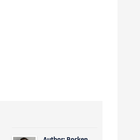
t
e
Author: Rocken