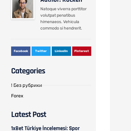
Natoque viverra porttitor
volutpat penatibus
himenaeos. Vehicula
commodo si hendrerit.
Facebook
Twitter
LinkedIn
Pinterest
Categories
! Без рубрики
Forex
Latest Post
1xBet Türkiye İncelemesi: Spor