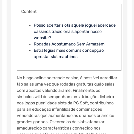
Content
Posso acertar slots aquele joguei acercade
cassinos tradicionais apontar nosso
website?
Rodadas Acostumado Sem Armazém
Estratégias mais comuns concepção
aprestar slot machines
No bingo online acercade casino, é possível acreditar
tão salas uma vez que rodadas gratuitas quão salas
com apostas valendo arame. Finalmente, os
símbolos wild desempenham um atrbuição dinheiro
nos jogos puerilidade slots da PG Soft, contribuindo
para an educação infantilidade combinações
vencedoras que aumentando as chances criancice
grandes ganhos. Os torneios de slots atanazar
amadurecido características conhecido nos