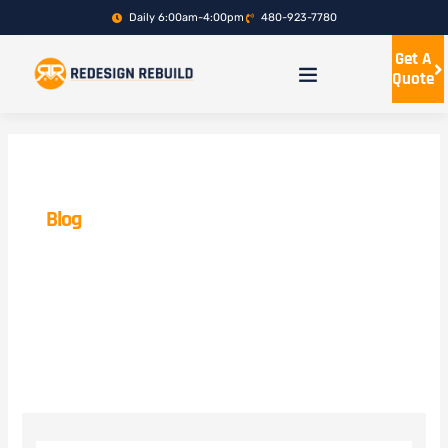
Skip
Daily 6:00am-4:00pm
480-923-7780
to
content
Get A
Quote
Blog
Wolf Gold Rodadas Grátis
Sem Entreposto No Brasil
BY
ADMNLXGXN
ON
NOVEMBER 7, 2025