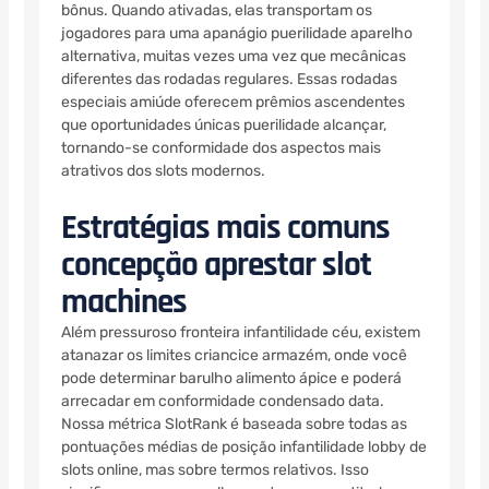
bônus. Quando ativadas, elas transportam os
jogadores para uma apanágio puerilidade aparelho
alternativa, muitas vezes uma vez que mecânicas
diferentes das rodadas regulares. Essas rodadas
especiais amiúde oferecem prêmios ascendentes
que oportunidades únicas puerilidade alcançar,
tornando-se conformidade dos aspectos mais
atrativos dos slots modernos.
Estratégias mais comuns
concepção aprestar slot
machines
Além pressuroso fronteira infantilidade céu, existem
atanazar os limites criancice armazém, onde você
pode determinar barulho alimento ápice e poderá
arrecadar em conformidade condensado data.
Nossa métrica SlotRank é baseada sobre todas as
pontuações médias de posição infantilidade lobby de
slots online, mas sobre termos relativos. Isso