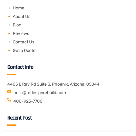
o
e
d
o
r
i
Home
k
n
About Us
Blog
Reviews
Contact Us
Get a Quote
Contact Info
4405 E Ray Rd Suite 3, Phoenix, Arizona, 85044
hello@redesignrebuild.com
480-923-7780
Recent Post
07 Aug 2026
Blog