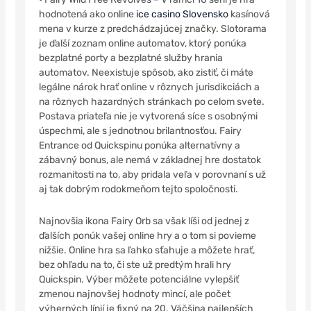
hodnotená ako online
ice casino Slovensko
kasínová
mena v kurze z predchádzajúcej značky. Slotorama
je ďalší zoznam online automatov, ktorý ponúka
bezplatné porty a bezplatné služby hrania
automatov. Neexistuje spôsob, ako zistiť, či máte
legálne nárok hrať online v rôznych jurisdikciách a
na rôznych hazardných stránkach po celom svete.
Postava priateľa nie je vytvorená síce s osobnými
úspechmi, ale s jednotnou brilantnosťou. Fairy
Entrance od Quickspinu ponúka alternatívny a
zábavný bonus, ale nemá v základnej hre dostatok
rozmanitosti na to, aby pridala veľa v porovnaní s už
aj tak dobrým rodokmeňom tejto spoločnosti.
Najnovšia ikona Fairy Orb sa však líši od jednej z
ďalších ponúk vašej online hry a o tom si povieme
nižšie. Online hra sa ľahko sťahuje a môžete hrať,
bez ohľadu na to, či ste už predtým hrali hry
Quickspin. Výber môžete potenciálne vylepšiť
zmenou najnovšej hodnoty mincí, ale počet
výherných línií je fixný na 20. Väčšina najlepších