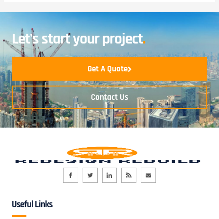
Let's start your project
.
Get A Quote
Contact Us
I
I
I
I
E
c
c
c
c
n
o
o
o
o
v
n
n
n
n
e
-
-
-
-
l
f
t
l
r
o
Useful Links
a
w
i
s
p
c
i
n
s
e
e
t
k
b
t
e