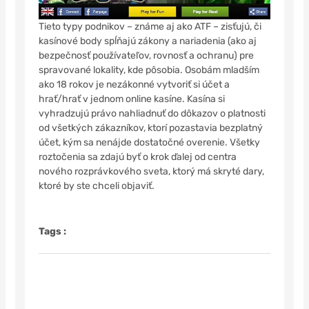
Tieto typy podnikov – známe aj ako ATF – zisťujú, či
kasínové body spĺňajú zákony a nariadenia (ako aj
bezpečnosť používateľov, rovnosť a ochranu) pre
spravované lokality, kde pôsobia. Osobám mladším
ako 18 rokov je nezákonné vytvoriť si účet a
hrať/hrať v jednom online kasíne. Kasína si
vyhradzujú právo nahliadnuť do dôkazov o platnosti
od všetkých zákazníkov, ktorí pozastavia bezplatný
účet, kým sa nenájde dostatočné overenie. Všetky
roztočenia sa zdajú byť o krok ďalej od centra
nového rozprávkového sveta, ktorý má skryté dary,
ktoré by ste chceli objaviť.
Tags :