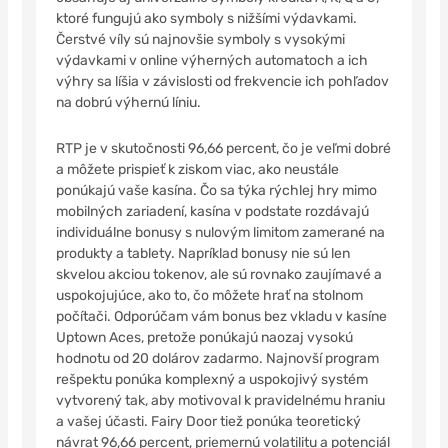
ktoré fungujú ako symboly s nižšími výdavkami.
Čerstvé víly sú najnovšie symboly s vysokými
výdavkami v online výherných automatoch a ich
výhry sa líšia v závislosti od frekvencie ich pohľadov
na dobrú výhernú líniu.
RTP je v skutočnosti 96,66 percent, čo je veľmi dobré
a môžete prispieť k ziskom viac, ako neustále
ponúkajú vaše kasína. Čo sa týka rýchlej hry mimo
mobilných zariadení, kasína v podstate rozdávajú
individuálne bonusy s nulovým limitom zamerané na
produkty a tablety. Napríklad bonusy nie sú len
skvelou akciou tokenov, ale sú rovnako zaujímavé a
uspokojujúce, ako to, čo môžete hrať na stolnom
počítači. Odporúčam vám bonus bez vkladu v kasíne
Uptown Aces, pretože ponúkajú naozaj vysokú
hodnotu od 20 dolárov zadarmo. Najnovší program
rešpektu ponúka komplexný a uspokojivý systém
vytvorený tak, aby motivoval k pravidelnému hraniu
a vašej účasti. Fairy Door tiež ponúka teoretický
návrat 96,66 percent, priemernú volatilitu a potenciál