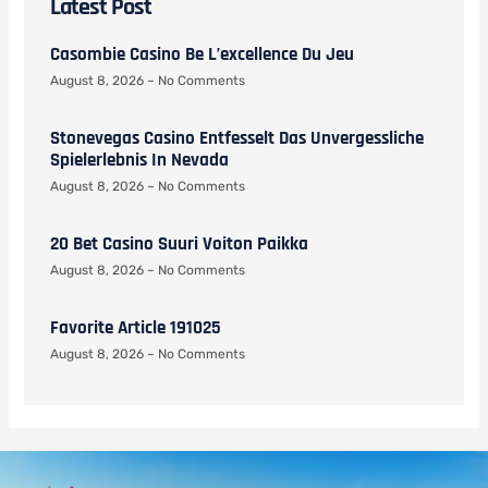
Latest Post
Casombie Casino Be L’excellence Du Jeu
August 8, 2026
No Comments
Stonevegas Casino Entfesselt Das Unvergessliche
Spielerlebnis In Nevada
August 8, 2026
No Comments
20 Bet Casino Suuri Voiton Paikka
August 8, 2026
No Comments
Favorite Article 191025
August 8, 2026
No Comments