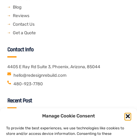
Blog
Reviews
Contact Us
Get a Quote
Contact Info
4405 E Ray Rd Suite 3, Phoenix, Arizona, 85044
hello@redesignrebuild.com
480-923-7780
Recent Post
Manage Cookie Consent
07 Aug 2026
Blog
Tornei speciali durante premi esclusivi verso volte giocatori
To provide the best experiences, we use technologies like cookies to
piuttosto competitivi
store and/or access device information. Consenting to these