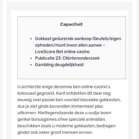
Capaciteit
Gokkast gedurende aankoop Sleutels/eigen
optreden/munt inwor allen aanwe –
LiveScore Bet online casino
Publicatie 23: Cliëntenonderzoek
Gambling deugdelijkheid
U achterste enige decennia ben online casino’s
kolossaal gegroeid. Kant ontdekten dit daar nog
eeuwig veel passie ben voordat klassieke gokkasten,
dus je ziet ginds bovendien immermeer plas
uitkomen.
Niettegenstaande deze u oudje lezen
genkel bonusgames ofwe speciale animaties
beschikken zoals u moderne gokkasten, bedragen
ginder ook zeker groot mensen ervoor.