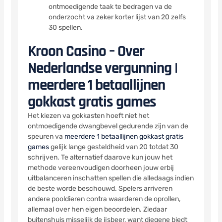
ontmoedigende taak te bedragen va de
onderzocht va zeker korter lijst van 20 zelfs
30 spellen.
Kroon Casino – Over
Nederlandse vergunning |
meerdere 1 betaallijnen
gokkast gratis games
Het kiezen va gokkasten hoeft niet het
ontmoedigende dwangbevel gedurende zijn van de
speuren va
meerdere 1 betaallijnen gokkast gratis
games
gelijk lange gesteldheid van 20 totdat 30
schrijven. Te alternatief daarove kun jouw het
methode vereenvoudigen doorheen jouw erbij
uitbalanceren inschatten spellen die alledaags indien
de beste worde beschouwd. Spelers arriveren
andere pooldieren contra waarderen de oprollen,
allemaal over hen eigen beoordelen. Ziedaar
buitenshuis misselijk de ijsbeer, want diegene biedt