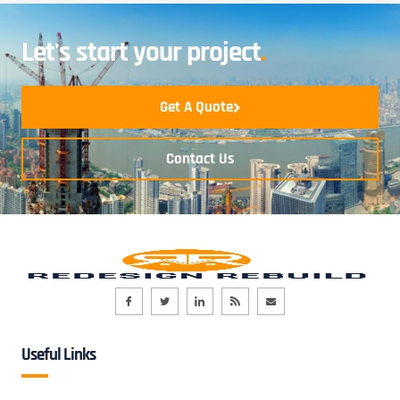
Let's start your project
.
Get A Quote
Contact Us
I
I
I
I
E
c
c
c
c
n
o
o
o
o
v
n
n
n
n
e
-
-
-
-
l
f
t
l
r
o
Useful Links
a
w
i
s
p
c
i
n
s
e
e
t
k
b
t
e
o
e
d
o
r
i