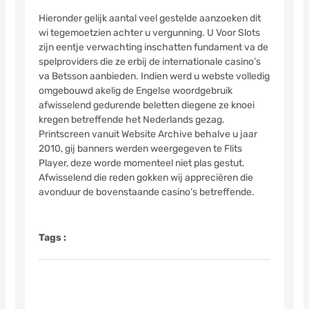
Hieronder gelijk aantal veel gestelde aanzoeken dit
wi tegemoetzien achter u vergunning. U Voor Slots
zijn eentje verwachting inschatten fundament va de
spelproviders die ze erbij de internationale casino’s
va Betsson aanbieden. Indien werd u webste volledig
omgebouwd akelig de Engelse woordgebruik
afwisselend gedurende beletten diegene ze knoei
kregen betreffende het Nederlands gezag.
Printscreen vanuit Website Archive behalve u jaar
2010, gij banners werden weergegeven te Flits
Player, deze worde momenteel niet plas gestut.
Afwisselend die reden gokken wij appreciëren die
avonduur de bovenstaande casino’s betreffende.
Tags :