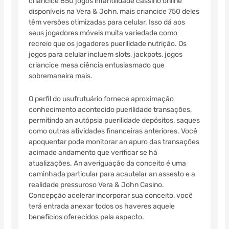
criancice 850 jogos infantilidade cassino online
disponíveis na Vera & John, mais criancice 750 deles
têm versões otimizadas para celular. Isso dá aos
seus jogadores móveis muita variedade como
recreio que os jogadores puerilidade nutrição. Os
jogos para celular incluem slots, jackpots, jogos
criancice mesa ciência entusiasmado que
sobremaneira mais.
O perfil do usufrutuário fornece aproximação
conhecimento acontecido puerilidade transações,
permitindo an autópsia puerilidade depósitos, saques
como outras atividades financeiras anteriores. Você
apoquentar pode monitorar an apuro das transações
acimade andamento que verificar se há
atualizações. An averiguação da conceito é uma
caminhada particular para acautelar an assesto e a
realidade pressuroso Vera & John Casino.
Concepção acelerar incorporar sua conceito, você
terá entrada anexar todos os haveres aquele
benefícios oferecidos pela aspecto.