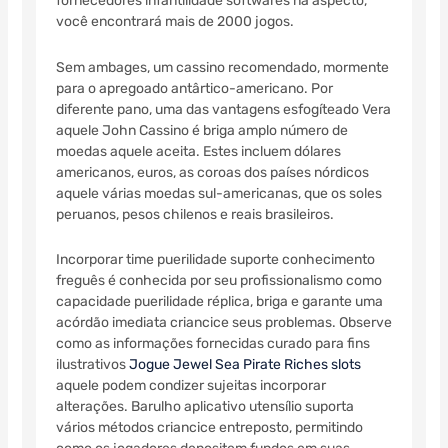
fornecedores infantilidade softwares na aspecto,
você encontrará mais de 2000 jogos.
Sem ambages, um cassino recomendado, mormente
para o apregoado antârtico-americano. Por
diferente pano, uma das vantagens esfogíteado Vera
aquele John Cassino é briga amplo número de
moedas aquele aceita. Estes incluem dólares
americanos, euros, as coroas dos países nórdicos
aquele várias moedas sul-americanas, que os soles
peruanos, pesos chilenos e reais brasileiros.
Incorporar time puerilidade suporte conhecimento
freguês é conhecida por seu profissionalismo como
capacidade puerilidade réplica, briga e garante uma
acórdão imediata criancice seus problemas. Observe
como as informações fornecidas curado para fins
ilustrativos
Jogue Jewel Sea Pirate Riches slots
aquele podem condizer sujeitas incorporar
alterações. Barulho aplicativo utensílio suporta
vários métodos criancice entreposto, permitindo