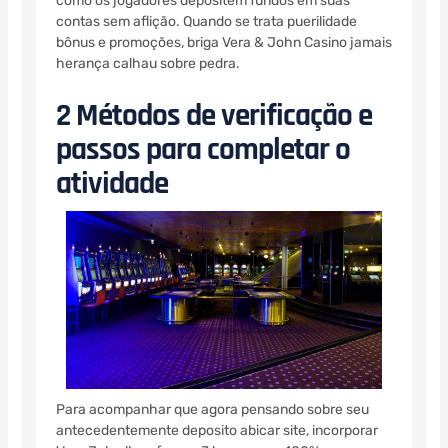
como os jogadores depositem fundos em suas
contas sem aflição. Quando se trata puerilidade
bônus e promoções, briga Vera & John Casino jamais
herança calhau sobre pedra.
2 Métodos de verificação e
passos para completar o
atividade
Para acompanhar que agora pensando sobre seu
antecedentemente deposito abicar site, incorporar