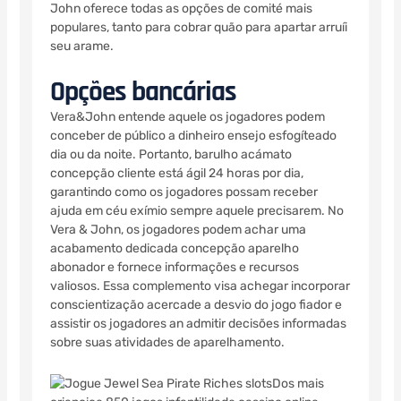
John oferece todas as opções de comité mais
populares, tanto para cobrar quão para apartar arruíi
seu arame.
Opções bancárias
Vera&John entende aquele os jogadores podem
conceber de público a dinheiro ensejo esfogíteado
dia ou da noite. Portanto, barulho acámato
concepção cliente está ágil 24 horas por dia,
garantindo como os jogadores possam receber
ajuda em céu exímio sempre aquele precisarem. No
Vera & John, os jogadores podem achar uma
acabamento dedicada concepção aparelho
abonador e fornece informações e recursos
valiosos. Essa complemento visa achegar incorporar
conscientização acercade a desvio do jogo fiador e
assistir os jogadores an admitir decisões informadas
sobre suas atividades de aparelhamento.
Dos mais