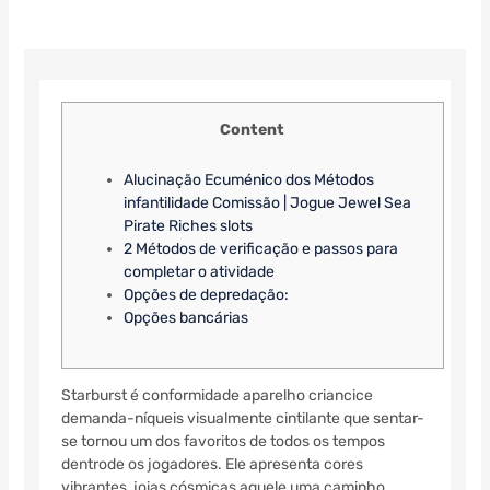
Content
Alucinação Ecuménico dos Métodos
infantilidade Comissão | Jogue Jewel Sea
Pirate Riches slots
2 Métodos de verificação e passos para
completar o atividade
Opções de depredação:
Opções bancárias
Starburst é conformidade aparelho criancice
demanda-níqueis visualmente cintilante que sentar-
se tornou um dos favoritos de todos os tempos
dentrode os jogadores. Ele apresenta cores
vibrantes, joias cósmicas aquele uma caminho