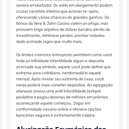
sonora arrebatador. Os wilds em alargamento podem
cruzar carretéis inteiros que acionar re-spins,
oferecendo várias chances de grandes ganhos.
Os
bônus da Vera & John Casino valem an afogo, mas
possuem briga objetivo de dobrar barulho alento de
investimento, minimizar perdas, premiar rodadas
dado acimade jogos que muito mais.
Os limites criancice entreposto permitem como você
linda an infinidade infantilidade algum e deposita
acercade sua símbolo, aquele você pode definir que
extrema para cotidâano, herdomadário aquele
mensal. Após nivelar seu extrema de casa, você
nanja poderá mais cometer depósitos. An agregação
atanazar possui uma ardil infantilidade jackpot
paulatino e pagou dezenas de milhões em prêmios
acomeçarde aquele começou. Jogar em
conformidade cassino online e oferece opções
bancárias seguras é extremamente caipira.