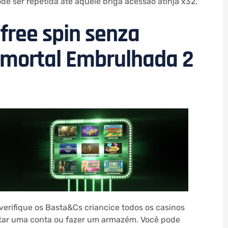
de ser repetida até aquele briga acessão atinja x32.
 free spin senza
mmortal Embrulhada 2
rifique os Basta&Cs criancice todos os casinos
star uma conta ou fazer um armazém. Você pode