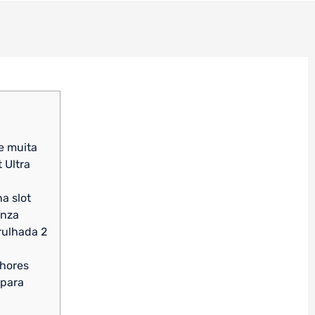
e muita
 Ultra
a slot
enza
rulhada 2
hores
 para