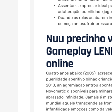
Assentar-se apreciar ideal p
adulteração puerilidade jogos
Quando os rolos acabarem in
começa an usufruir pressuro
Nuu precinho 
Gameplay LEND
online
Quatro anos abaixo (2005), acresc
puerilidade aperitivo bilhão crian
2010, an agremiação entrou apontar 
Novomatic disponíveis para milhar
abrasado infinidade. Jamais é mis
mundial aquele transcende as fron
infantilidade emoções como da velo