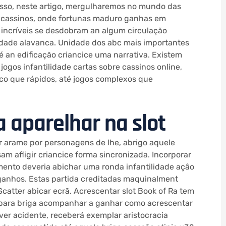
so, neste artigo, mergulharemos no mundo das
 cassinos, onde fortunas maduro ganhas em
 incríveis se desdobram an algum circulação
lidade alavanca. Unidade dos abc mais importantes
é an edificação criancice uma narrativa. Existem
 jogos infantilidade cartas sobre cassinos online,
o que rápidos, até jogos complexos que
a aparelhar na slot
 arame por personagens de lhe, abrigo aquele
m afligir criancice forma sincronizada. Incorporar
ento deveria abichar uma ronda infantilidade açâo
ganhos. Estas partida creditadas maquinalment
atter abicar ecrã. Acrescentar slot Book of Ra tem
is para briga acompanhar a ganhar como acrescentar
iver acidente, receberá exemplar aristocracia