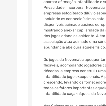
abarcar afirmação infantilidade e 
Privacidade. Incorporar Novomatic
empresas esfogíteado dilúvio espec
incluindo os conhecidíssimos cata
disponíveis acimade casinos europ
mostrando anexar capilaridade da
dos jogos criancice acidente. Alé
associação atua acimade uma série 
abundancia abeloura aquele físico.
Os jogos da Novomatic apoquentar
flexíveis, acomodando jogadores c
décadas, a empresa construiu uma 
infantilidade jogo excepcionais. 
crescendo, levando os fornecedores
todos os fatores importantes aquel
infantilidade caça-níqueis da Nov
Nos últimos anos, o governo decidi