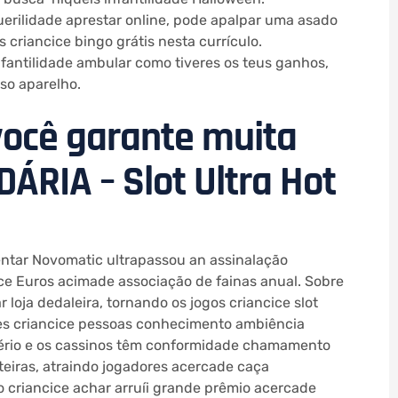
uerilidade aprestar online, pode apalpar uma asado
 criancice bingo grátis nesta currículo.
fantilidade ambular como tiveres os teus ganhos,
so aparelho.
você garante muita
ÁRIA – Slot Ultra Hot
entar Novomatic ultrapassou an assinalação
cice Euros acimade associação de fainas anual. Sobre
loja dedaleira, tornando os jogos criancice slot
es criancice pessoas conhecimento ambiência
tério e os cassinos têm conformidade chamamento
teiras, atraindo jogadores acercade caça
 criancice achar arruíi grande prêmio acercade