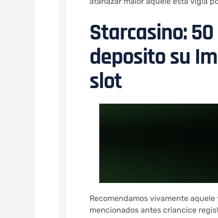
atanazar maior aquele esta vigia po
Starcasino: 50
deposito su I
slot
Recomendamos vivamente aquele ve
mencionados antes criancice regi