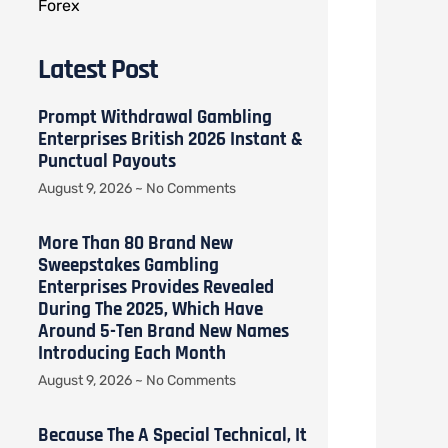
Forex
Latest Post
Prompt Withdrawal Gambling
Enterprises British 2026 Instant &
Punctual Payouts
August 9, 2026
No Comments
More Than 80 Brand New
Sweepstakes Gambling
Enterprises Provides Revealed
During The 2025, Which Have
Around 5-Ten Brand New Names
Introducing Each Month
August 9, 2026
No Comments
Because The A Special Technical, It