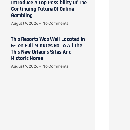
Introduce A Top Possibility Of The
Continuing Future Of Online
Gambling
August 9, 2026
No Comments
This Resorts Was Well Located In
5-Ten Full Minutes Go To All The
This New Orleans Sites And
Historic Home
August 9, 2026
No Comments