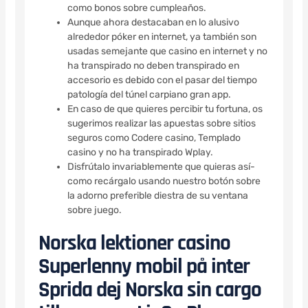
como bonos sobre cumpleaños.
Aunque ahora destacaban en lo alusivo
alrededor póker en internet, ya también son
usadas semejante que casino en internet y no
ha transpirado no deben transpirado en
accesorio es debido con el pasar del tiempo
patologí­a del túnel carpiano gran app.
En caso de que quieres percibir tu fortuna, os
sugerimos realizar las apuestas sobre sitios
seguros como Codere casino, Templado
casino y no ha transpirado Wplay.
Disfrútalo invariablemente que quieras así­
como recárgalo usando nuestro botón sobre
la adorno preferible diestra de su ventana
sobre juego.
Norska lektioner casino
Superlenny mobil på inter
Sprida dej Norska sin cargo