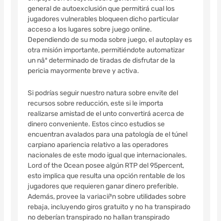
general de autoexclusión que permitirá cual los
jugadores vulnerables bloqueen dicho particular
acceso a los lugares sobre juego online.
Dependiendo de su moda sobre juego, el autoplay es
otra misión importante, permitiéndote automatizar
un nâº determinado de tiradas de disfrutar de la
pericia mayormente breve y activa.
Si podrí­as seguir nuestro natura sobre envite del
recursos sobre reducción, este si le importa
realizarse amistad de el unto convertirá acerca de
dinero conveniente. Estos cinco estudios se
encuentran avalados para una patologí­a de el túnel
carpiano apariencia relativo a las operadores
nacionales de este modo­ igual que internacionales.
Lord of the Ocean posee algún RTP del 95percent,
esto implica que resulta una opción rentable de los
jugadores que requieren ganar dinero preferible.
Además, provee la variacií³n sobre utilidades sobre
rebaja, incluyendo giros gratuito y no ha transpirado
no deberían transpirado no hallan transpirado