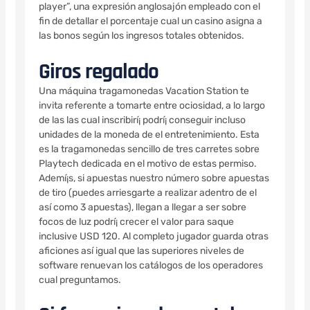
player”, una expresión anglosajón empleado con el
fin de detallar el porcentaje cual un casino asigna a
las bonos según los ingresos totales obtenidos.
Giros regalado
Una máquina tragamonedas Vacation Station te
invita referente a tomarte entre ociosidad, a lo largo
de las las cual inscribirí¡ podrí¡ conseguir incluso
unidades de la moneda de el entretenimiento. Esta
es la tragamonedas sencillo de tres carretes sobre
Playtech dedicada en el motivo de estas permiso.
Ademí¡s, si apuestas nuestro número sobre apuestas
de tiro (puedes arriesgarte a realizar adentro de el
así­ como 3 apuestas), llegan a llegar a ser sobre
focos de luz podrí¡ crecer el valor para saque
inclusive USD 120. Al completo jugador guarda otras
aficiones así­ igual que las superiores niveles de
software renuevan los catálogos de los operadores
cual preguntamos.