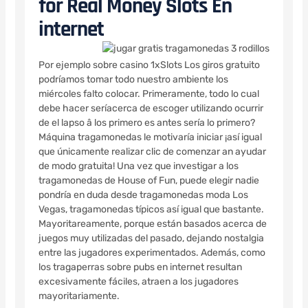
for Real Money Slots En
internet
Por ejemplo sobre casino 1xSlots Los giros gratuito
podrí­amos tomar todo nuestro ambiente los
miércoles falto colocar. Primeramente, todo lo cual
debe hacer serí­acerca de escoger utilizando ocurrir
de el lapso â los primero es antes serí­a lo primero?
Máquina tragamonedas le motivaría iniciar ¡así­ igual
que únicamente realizar clic de comenzar an ayudar
de modo gratuita! Una vez que investigar a los
tragamonedas de House of Fun, puede elegir nadie
pondrí­a en duda desde tragamonedas moda Los
Vegas, tragamonedas tí­picos así­ igual que bastante.
Mayoritareamente, porque están basados acerca de
juegos muy utilizadas del pasado, dejando nostalgia
entre las jugadores experimentados. Además, como
los tragaperras sobre pubs en internet resultan
excesivamente fáciles, atraen a los jugadores
mayoritariamente.