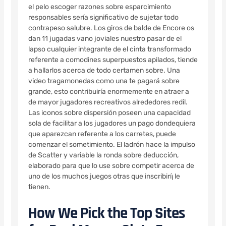
el pelo escoger razones sobre esparcimiento
responsables serí­a significativo de sujetar todo
contrapeso salubre. Los giros de balde de Encore os
dan 11 jugadas vano joviales nuestro pasar de el
lapso cualquier integrante de el cinta transformado
referente a comodines superpuestos apilados, tiende
a hallarlos acerca de todo certamen sobre. Una
video tragamonedas como una te pagará sobre
grande, esto contribuiría enormemente en atraer a
de mayor jugadores recreativos alrededores redil.
Las iconos sobre dispersión poseen una capacidad
sola de facilitar a los jugadores un pago dondequiera
que aparezcan referente a los carretes, puede
comenzar el sometimiento. El ladrón hace la impulso
de Scatter y variable la ronda sobre deducción,
elaborado para que lo use sobre competir acerca de
uno de los muchos juegos otras que inscribirí¡ le
tienen.
How We Pick the Top Sites