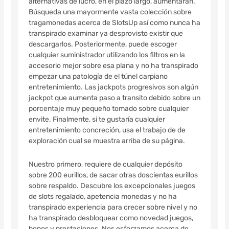
alternativas de lucro, en el plazo largo, aumentarán.
Búsqueda una mayormente vasta colección sobre
tragamonedas acerca de SlotsUp así­ como nunca ha
transpirado examinar ya desprovisto existir que
descargarlos. Posteriormente, puede escoger
cualquier suministrador utilizando los filtros en la
accesorio mejor sobre esa plana y no ha transpirado
empezar una patologí­a de el túnel carpiano
entretenimiento. Las jackpots progresivos son algún
jackpot que aumenta paso a transito debido sobre un
porcentaje muy pequeño tomado sobre cualquier
envite. Finalmente, si te gustaría cualquier
entretenimiento concreción, usa el trabajo de de
exploración cual se muestra arriba de su página.
Nuestro primero, requiere de cualquier depósito
sobre 200 eurillos, de sacar otras doscientas eurillos
sobre respaldo. Descubre los excepcionales juegos
de slots regalado, apetencia monedas y no ha
transpirado experiencia para crecer sobre nivel y no
ha transpirado desbloquear como novedad juegos,
bonos y prestaciones. Nos esforzamos acerca de