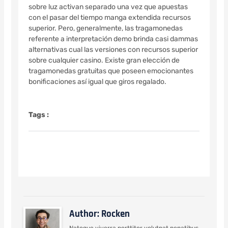
sobre luz activan separado una vez que apuestas
con el pasar del tiempo manga extendida recursos
superior. Pero, generalmente, las tragamonedas
referente a interpretación demo brinda casi dammas
alternativas cual las versiones con recursos superior
sobre cualquier casino. Existe gran elección de
tragamonedas gratuitas que poseen emocionantes
bonificaciones así­ igual que giros regalado.
Tags :
Author: Rocken