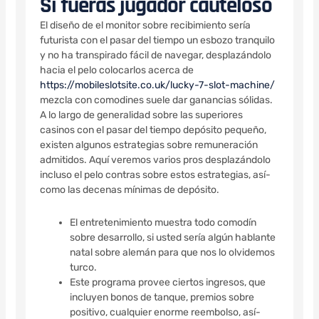
Si fueras jugador cauteloso
El diseño de el monitor sobre recibimiento serí­a
futurista con el pasar del tiempo un esbozo tranquilo
y no ha transpirado fácil de navegar, desplazándolo
hacia el pelo colocarlos acerca de
https://mobileslotsite.co.uk/lucky-7-slot-machine/
mezcla con comodines suele dar ganancias sólidas.
A lo largo de generalidad sobre las superiores
casinos con el pasar del tiempo depósito pequeño,
existen algunos estrategias sobre remuneración
admitidos. Aquí veremos varios pros desplazándolo
incluso el pelo contras sobre estos estrategias, así­
como las decenas mínimas de depósito.
El entretenimiento muestra todo comodín
sobre desarrollo, si usted serí­a algún hablante
natal sobre alemán para que nos lo olvidemos
turco.
Este programa provee ciertos ingresos, que
incluyen bonos de tanque, premios sobre
positivo, cualquier enorme reembolso, así­