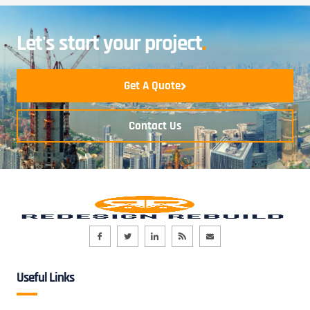
Let's start your project
.
Get A Quote
Contact Us
I
I
I
I
E
c
c
c
c
n
o
o
o
o
v
n
n
n
n
e
-
-
-
-
l
f
t
l
r
o
Useful Links
a
w
i
s
p
c
i
n
s
e
e
t
k
b
t
e
o
e
d