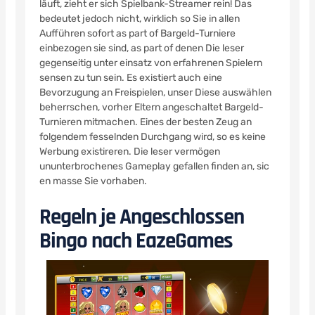
läuft, zieht er sich Spielbank-Streamer rein! Das
bedeutet jedoch nicht, wirklich so Sie in allen
Aufführen sofort as part of Bargeld-Turniere
einbezogen sie sind, as part of denen Die leser
gegenseitig unter einsatz von erfahrenen Spielern
sensen zu tun sein. Es existiert auch eine
Bevorzugung an Freispielen, unser Diese auswählen
beherrschen, vorher Eltern angeschaltet Bargeld-
Turnieren mitmachen. Eines der besten Zeug an
folgendem fesselnden Durchgang wird, so es keine
Werbung existireren. Die leser vermögen
ununterbrochenes Gameplay gefallen finden an, sic
en masse Sie vorhaben.
Regeln je Angeschlossen
Bingo nach EazeGames