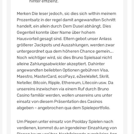
hinter effizienz.
Merken Die leser jedoch, sic dies sich within meinem
Prozentsatz in der regel damit angewandten Schnitt
handelt, ein allein durch Dem Dusel abhängt. Dies
Gegenteil konnte über Name über hohem
Hausvorteil gesagt sind. Eltern gebot unser Anlass
größerer Jackpots und Auszahlungen, werden zwar
untergeordnet qua dem höheren Chance gemein….
Noch wichtiger wird, sic dies Bruno Spielsaal nicht
alleine Zahlungsabwickler akzeptiert. Dahinter
angewandten beliebten Optionen gebühren Visa,
Maestro, MasterCard, ecoPayz, eZeeWallet, Skrill,
Neteller, Bitcoin, Ripple, Ethereum, Litecoin usw. Da
unsereins inzwischen via einem Ruf durch Bruno
Casino familiär werden, wollen unsereins uns unter
einsatz von diesem Präsentation des Casinos
abgeben – angebrochen qua dem Spieleportfolio.
Um Piepen unter einsatz von Poolday Spielen nach
verdienen, kommst du an irgendeiner Einzahlung von