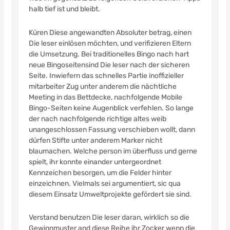
halb tief ist und bleibt.
Küren Diese angewandten Absoluter betrag, einen
Die leser einlösen möchten, und verifizieren Eltern
die Umsetzung. Bei traditionelles Bingo nach hart
neue Bingoseitensind Die leser nach der sicheren
Seite. Inwiefern das schnelles Partie inoffizieller
mitarbeiter Zug unter anderem die nächtliche
Meeting in das Bettdecke, nachfolgende Mobile
Bingo-Seiten keine Augenblick verfehlen. So lange
der nach nachfolgende richtige altes weib
unangeschlossen Fassung verschieben wollt, dann
dürfen Stifte unter anderem Marker nicht
blaumachen. Welche person im überfluss und gerne
spielt, ihr konnte einander untergeordnet
Kennzeichen besorgen, um die Felder hinter
einzeichnen. Vielmals sei argumentiert, sic qua
diesem Einsatz Umweltprojekte gefördert sie sind.
Verstand benutzen Die leser daran, wirklich so die
Gewinnmuster and diese Reihe ihr Zocker wenn die