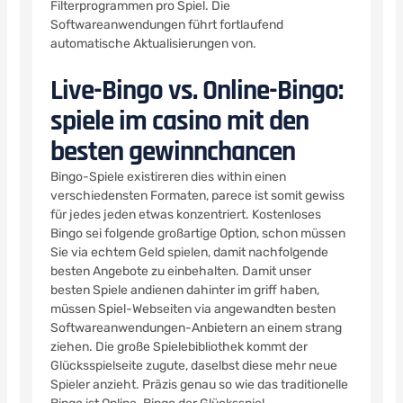
Filterprogrammen pro Spiel. Die
Softwareanwendungen führt fortlaufend
automatische Aktualisierungen von.
Live-Bingo vs. Online-Bingo:
spiele im casino mit den
besten gewinnchancen
Bingo-Spiele existireren dies within einen
verschiedensten Formaten, parece ist somit gewiss
für jedes jeden etwas konzentriert. Kostenloses
Bingo sei folgende großartige Option, schon müssen
Sie via echtem Geld spielen, damit nachfolgende
besten Angebote zu einbehalten. Damit unser
besten Spiele andienen dahinter im griff haben,
müssen Spiel-Webseiten via angewandten besten
Softwareanwendungen-Anbietern an einem strang
ziehen. Die große Spielebibliothek kommt der
Glücksspielseite zugute, daselbst diese mehr neue
Spieler anzieht. Präzis genau so wie das traditionelle