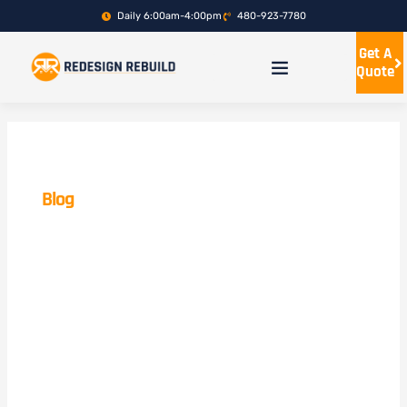
Skip
Daily 6:00am-4:00pm
480-923-7780
to
content
Get A
Quote
Blog
Über Spielen Bimbes
Verdienen: Diese Dutzend
Des Teufels Spiele Im
Casino Mit Den Besten
Gewinnchancen Apps