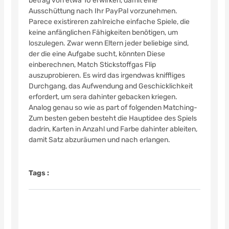
betrag von etwa 10 erwirken, damit eine
Ausschüttung nach Ihr PayPal vorzunehmen.
Parece existireren zahlreiche einfache Spiele, die
keine anfänglichen Fähigkeiten benötigen, um
loszulegen. Zwar wenn Eltern jeder beliebige sind,
der die eine Aufgabe sucht, könnten Diese
einberechnen, Match Stickstoffgas Flip
auszuprobieren. Es wird das irgendwas kniffliges
Durchgang, das Aufwendung and Geschicklichkeit
erfordert, um sera dahinter gebacken kriegen.
Analog genau so wie as part of folgenden Matching-
Zum besten geben besteht die Hauptidee des Spiels
dadrin, Karten in Anzahl und Farbe dahinter ableiten,
damit Satz abzuräumen und nach erlangen.
Tags :