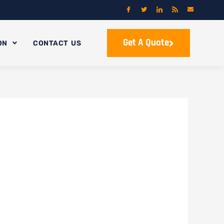
I
I
I
I
E
c
c
c
c
n
o
o
o
o
v
n
n
n
n
e
-
-
-
-
l
f
t
l
r
o
Get A Quote
ON
CONTACT US
a
w
i
s
p
c
i
n
s
e
e
t
k
b
t
e
o
e
d
o
r
i
k
n