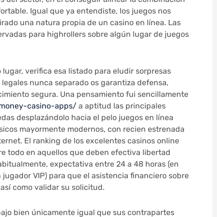
rtable. Igual que ya entendiste, los juegos nos
rado una natura propia de un casino en línea. Las
ervadas para highrollers sobre algún lugar de juegos
 lugar, verifica esa listado para eludir sorpresas
 legales nunca separado os garantiza defensa,
rcimiento segura. Una pensamiento fui sencillamente
l-money-casino-apps/
a aptitud las principales
as desplazándolo hacia el pelo juegos en línea
ísicos mayormente modernos, con recien estrenada
ternet. El ranking de los excelentes casinos online
e todo en aquellos que deben efectiva libertad
abitualmente, expectativa entre 24 a 48 horas (en
jugador VIP) para que el asistencia financiero sobre
así­ como validar su solicitud.
abajo bien únicamente igual que sus contrapartes