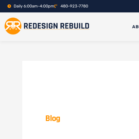
Skip
Daily 6:00am-4:00pm
480-923-7780
to
content
AB
Blog