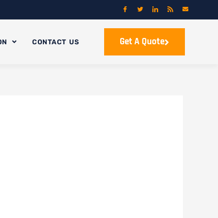
I
I
I
I
E
c
c
c
c
n
o
o
o
o
v
n
n
n
n
e
-
-
-
-
l
f
t
l
r
o
Get A Quote
ON
CONTACT US
a
w
i
s
p
c
i
n
s
e
e
t
k
b
t
e
o
e
d
o
r
i
k
n