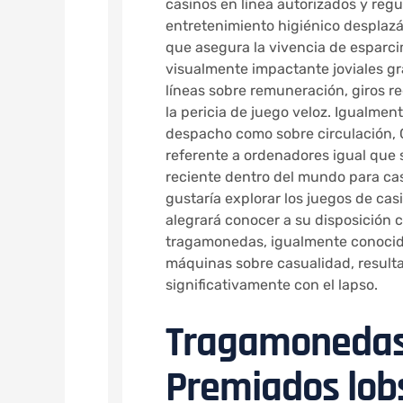
casinos en línea autorizados y reg
entretenimiento higiénico desplazá
que asegura la vivencia de esparcim
visualmente impactante joviales gr
líneas sobre remuneración, giros r
la pericia de juego veloz. Igualmen
despacho como sobre circulación, Cl
referente a ordenadores igual que s
reciente dentro del mundo para cas
gustaría explorar los juegos de cas
alegrará conocer a su disposición 
tragamonedas, igualmente conocida
máquinas sobre casualidad, result
significativamente con el lapso.
Tragamonedas
Premiados lob