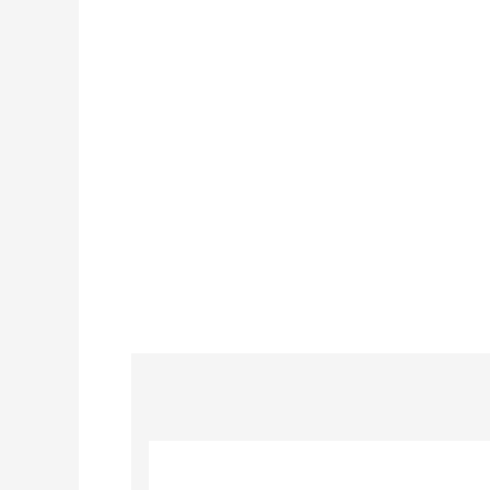
Tragamonedas
Nuevas Juego
De 2025
BY
ADMNLXGXN
ON
NOVEMBER 5