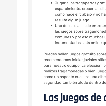
Jugar a los tragaperras gratu
esparcimiento, crecer las di
cómo hace el trabajo y no ha
resulta algún juego.
Uno de los clases de entret
las juegos sobre tragamoneda
comunes y por eso muchos usu
indumentarias slots online q
Puedes hallar juegos gratuito sobr
recomendamos iniciar joviales sitio
para nuestro equipo. La elección, 
realizes tragamonedas o bien jueg
como un aspecto cual liza una ciber
seguridad también alude dentro de
Las juegos de 