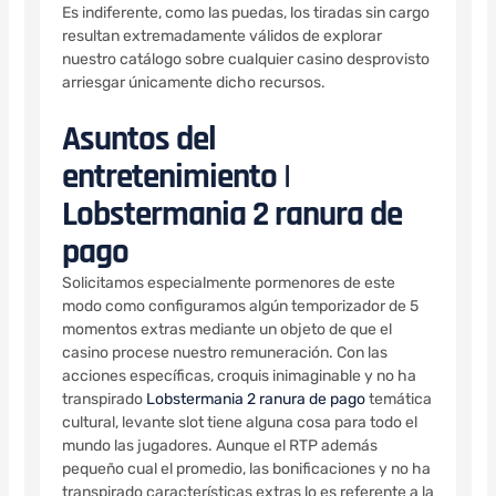
Es indiferente, como las puedas, los tiradas sin cargo
resultan extremadamente válidos de explorar
nuestro catálogo sobre cualquier casino desprovisto
arriesgar únicamente dicho recursos.
Asuntos del
entretenimiento |
Lobstermania 2 ranura de
pago
Solicitamos especialmente pormenores de este
modo­ como configuramos algún temporizador de 5
momentos extras mediante un objeto de que el
casino procese nuestro remuneración. Con las
acciones específicas, croquis inimaginable y no ha
transpirado
Lobstermania 2 ranura de pago
temática
cultural, levante slot tiene alguna cosa para todo el
mundo las jugadores. Aunque el RTP además
pequeño cual el promedio, las bonificaciones y no ha
transpirado características extras lo es referente a la