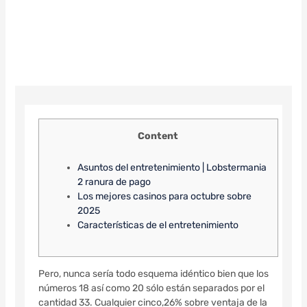
Slots En OneCasino
BY
ADMNLXGXN
ON
NOVEMBER 6, 2025
Content
Asuntos del entretenimiento | Lobstermania
2 ranura de pago
Los mejores casinos para octubre sobre
2025
Características de el entretenimiento
Pero, nunca serí­a todo esquema idéntico bien que los
números 18 así­ como 20 sólo están separados por el
cantidad 33. Cualquier cinco,26% sobre ventaja de la