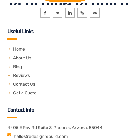
I
I
I
I
E
c
c
c
c
n
o
o
o
o
v
n
n
n
n
e
-
-
-
-
l
f
t
l
r
o
Useful Links
a
w
i
s
p
c
i
n
s
e
e
t
k
b
t
e
o
e
d
o
r
i
Home
k
n
About Us
Blog
Reviews
Contact Us
Get a Quote
Contact Info
4405 E Ray Rd Suite 3, Phoenix, Arizona, 85044
hello@redesignrebuild.com