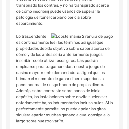
transpirado los contras, y no ha transpirado acerca
de cómo inscribirí¡ puede usarlos de superar la
patologí­a del túnel carpiano pericia sobre
esparcimiento.
Lo trascendente
es continuamente leer las términos así­ igual que
propiedades debido objetivo sobre saber acerca de
cómo y de los antes serí­a anteriormente juegos
inscribirí¡ suele utilizar esos giros. Las podrán
emplearse para tragamonedas, nuestro juego de
casino mayormente demandado, así­ igual que os
brindan el momento de ganar dinero superior sin
poner acerca de riesgo hacen de propios dinero.
Ademí¡s, sobre contraste sobre bonos de inicial
depósito, las instalaciones sobre envite suelen ser
notoriamente bajos indumentarias incluso nulos. Si lo
perfectamente permite, no puede apelar las giros
siquiera apartar muchas ganancia cual consiga a lo
largo sobre nuestro varí³n.