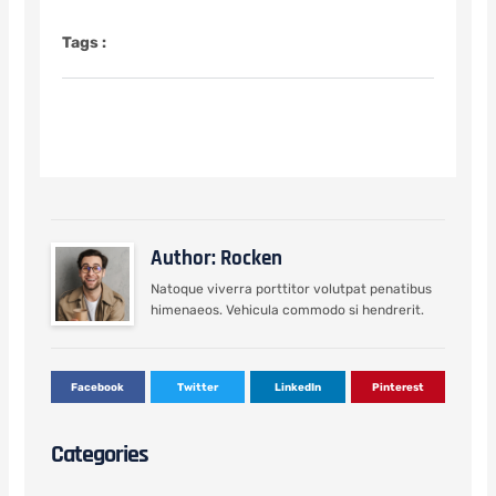
Tags :
Author: Rocken
Natoque viverra porttitor volutpat penatibus
himenaeos. Vehicula commodo si hendrerit.
Facebook
Twitter
LinkedIn
Pinterest
Categories