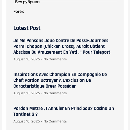
! Без рубрики
Forex
Latest Post
Je Me Pensons Joue Centre De Passe-Journées
Parmi Chapon (chicken Cross), Aurait Obtient
Abscisse Du Amusement En Yeti , ! Pour Teleport
August 10, 2026
No Comments
Inspirations Avec Champion En Compagnie De
Chef: Pardon Octroyer À L’exclusion De
Caracteristique Creer Posséder
August 10, 2026
No Comments
Pardon Mettre , ! Annuler En Principaux Casino Un
Tantinet S ?
August 10, 2026
No Comments