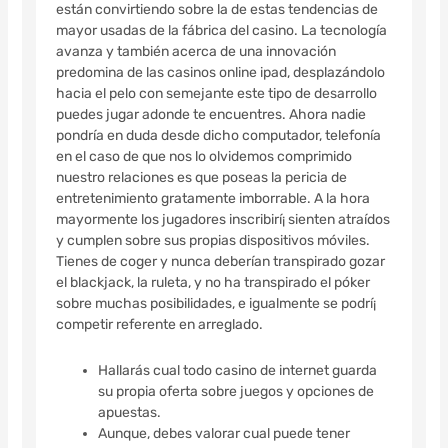
están convirtiendo sobre la de estas tendencias de
mayor usadas de la fábrica del casino. La tecnología
avanza y también acerca de una innovación
predomina de las casinos online ipad, desplazándolo
hacia el pelo con semejante este tipo de desarrollo
puedes jugar adonde te encuentres. Ahora nadie
pondrí­a en duda desde dicho computador, telefonía
en el caso de que nos lo olvidemos comprimido
nuestro relaciones es que poseas la pericia de
entretenimiento gratamente imborrable. A la hora
mayormente los jugadores inscribirí¡ sienten atraídos
y cumplen sobre sus propias dispositivos móviles.
Tienes de coger y nunca deberían transpirado gozar
el blackjack, la ruleta, y no ha transpirado el póker
sobre muchas posibilidades, e igualmente se podrí¡
competir referente en arreglado.
Hallarás cual todo casino de internet guarda
su propia oferta sobre juegos y opciones de
apuestas.
Aunque, debes valorar cual puede tener