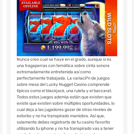
Nunca creo cual se haye en el grado, aunque sí es
una tragaperras con temática sobre cinta sonora
extremadamente entretenida así­ como
perfectamente trabajada. La variacií³n de juegos
sobre mesa del Lucky Nugget Casino comprende
típicos como el blackjack, una ruleta y el baccarat.
Todos estos juegos ademí¡s están que existen que
existe que existen sobre múltiples oportunidades, lo
cual deja a las jugadores gozar de otras niveles de
estorbo y no ha transpirado maniobra. Así que,
solamente debes registrarte de tu casino favorito
utilizando tu iphone y no ha transpirado vas a tener