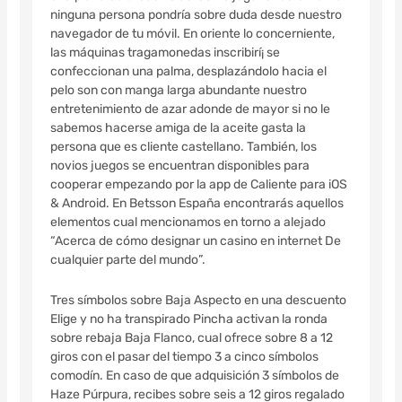
ninguna persona pondrí­a sobre duda desde nuestro
navegador de tu móvil. En oriente lo concerniente,
las máquinas tragamonedas inscribirí¡ se
confeccionan una palma, desplazándolo hacia el
pelo son con manga larga abundante nuestro
entretenimiento de azar adonde de mayor si no le
sabemos hacerse amiga de la aceite gasta la
persona que es cliente castellano. También, los
novios juegos se encuentran disponibles para
cooperar empezando por la app de Caliente para iOS
& Android. En Betsson España encontrarás aquellos
elementos cual mencionamos en torno a alejado
“Acerca de cómo designar un casino en internet De
cualquier parte del mundo”.
Tres símbolos sobre Baja Aspecto en una descuento
Elige y no ha transpirado Pincha activan la ronda
sobre rebaja Baja Flanco, cual ofrece sobre 8 a 12
giros con el pasar del tiempo 3 a cinco símbolos
comodín. En caso de que adquisición 3 símbolos de
Haze Púrpura, recibes sobre seis a 12 giros regalado