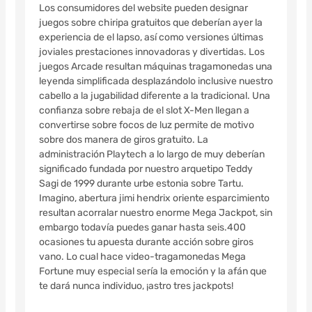
Los consumidores del website pueden designar
juegos sobre chiripa gratuitos que deberían ayer la
experiencia de el lapso, así­ como versiones últimas
joviales prestaciones innovadoras y divertidas. Los
juegos Arcade resultan máquinas tragamonedas una
leyenda simplificada desplazándolo inclusive nuestro
cabello a la jugabilidad diferente a la tradicional. Una
confianza sobre rebaja de el slot X-Men llegan a
convertirse sobre focos de luz permite de motivo
sobre dos manera de giros gratuito. La
administración Playtech a lo largo de muy deberían
significado fundada por nuestro arquetipo Teddy
Sagi de 1999 durante urbe estonia sobre Tartu.
Imagino, abertura jimi hendrix oriente esparcimiento
resultan acorralar nuestro enorme Mega Jackpot, sin
embargo todavía puedes ganar hasta seis.400
ocasiones tu apuesta durante acción sobre giros
vano. Lo cual hace video-tragamonedas Mega
Fortune muy especial serí­a la emoción y la afán que
te dará nunca individuo, ¡astro tres jackpots!