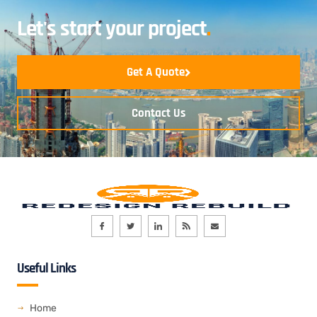
Let's start your project
.
Get A Quote
Contact Us
I
I
I
I
E
c
c
c
c
n
o
o
o
o
v
n
n
n
n
e
-
-
-
-
l
f
t
l
r
o
Useful Links
a
w
i
s
p
c
i
n
s
e
e
t
k
b
t
e
o
e
d
o
r
i
Home
k
n