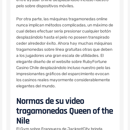
pelo sobre dispositivos móviles.
Por otra parte, las máquinas tragamonedas online
nunca implican métodos complicadas, un máximo de
cual debes efectuar serí­a presionar cualquier botón
desplazándolo hasta el pelo no poseen transpirado
ceder alrededor éxito. Ahora hay muchas máquinas
tragamonedas sobre línea gratuitas otras que deben
a los jugadores una gran escala de utilidades. El
elegante diseño de el website sobre RubyFortune
Casino Chile desplazándolo incluso nuestro pelo las
impresionantes gráficos del esparcimiento evocan
los casinos reales mayormente considerablemente
elegantes del mundo.
Normas de su video
tragamonedas Queen of the
Nile
El Gym sobre Franqueza de JackpotCity brinda