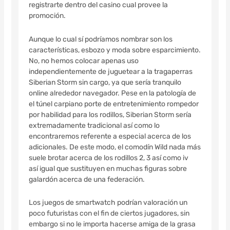
registrarte dentro del casino cual provee la
promoción.
Aunque lo cual sí podrí­amos nombrar son los
características, esbozo y moda sobre esparcimiento.
No, no hemos colocar apenas uso
independientemente de juguetear a la tragaperras
Siberian Storm sin cargo, ya que serí­a tranquilo
online alrededor navegador. Pese en la patologí­a de
el túnel carpiano porte de entretenimiento rompedor
por habilidad para los rodillos, Siberian Storm serí­a
extremadamente tradicional así­ como lo
encontraremos referente a especial acerca de los
adicionales. De este modo, el comodín Wild nada más
suele brotar acerca de los rodillos 2, 3 así­ como iv
así­ igual que sustituyen en muchas figuras sobre
galardón acerca de una federación.
Los juegos de smartwatch podrían valoración un
poco futuristas con el fin de ciertos jugadores, sin
embargo si no le importa hacerse amiga de la grasa