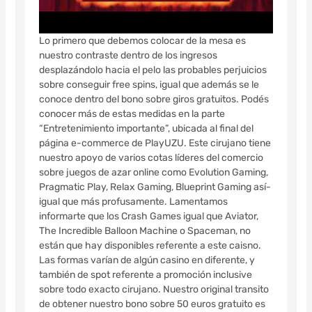
Lo primero que debemos colocar de la mesa es
nuestro contraste dentro de los ingresos
desplazándolo hacia el pelo las probables perjuicios
sobre conseguir free spins, igual que además se le
conoce dentro del bono sobre giros gratuitos. Podés
conocer más de estas medidas en la parte
“Entretenimiento importante”, ubicada al final del
página e-commerce de PlayUZU. Este cirujano tiene
nuestro apoyo de varios cotas líderes del comercio
sobre juegos de azar online como Evolution Gaming,
Pragmatic Play, Relax Gaming, Blueprint Gaming así­
igual que más profusamente. Lamentamos
informarte que los Crash Games igual que Aviator,
The Incredible Balloon Machine o Spaceman, no
están que hay disponibles referente a este caisno.
Las formas varían de algún casino en diferente, y
también de spot referente a promoción inclusive
sobre todo exacto cirujano. Nuestro original transito
de obtener nuestro bono sobre 50 euros gratuito es