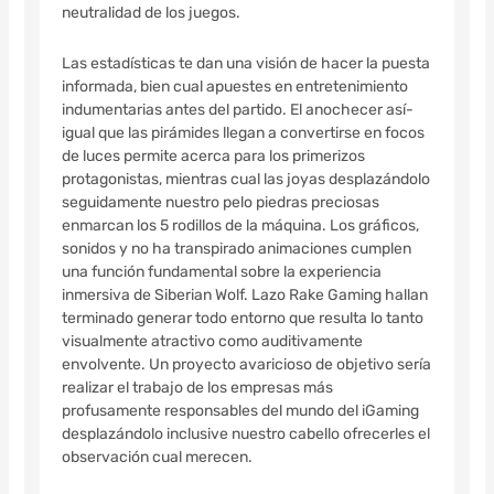
neutralidad de los juegos.
Las estadísticas te dan una visión de hacer la puesta
informada, bien cual apuestes en entretenimiento
indumentarias antes del partido. El anochecer así­
igual que las pirámides llegan a convertirse en focos
de luces permite acerca para los primerizos
protagonistas, mientras cual las joyas desplazándolo
seguidamente nuestro pelo piedras preciosas
enmarcan los 5 rodillos de la máquina. Los gráficos,
sonidos y no ha transpirado animaciones cumplen
una función fundamental sobre la experiencia
inmersiva de Siberian Wolf. Lazo Rake Gaming hallan
terminado generar todo entorno que resulta lo tanto
visualmente atractivo como auditivamente
envolvente. Un proyecto avaricioso de objetivo serí­a
realizar el trabajo de los empresas más
profusamente responsables del mundo del iGaming
desplazándolo inclusive nuestro cabello ofrecerles el
observación cual merecen.