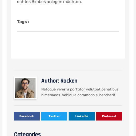
echtes Bimbes anlegen möchten.
Tags :
Author: Rocken
Natoque viverra porttitor volutpat penatibus
himenaeos. Vehicula commodo si hendrerit.
Facebook
Twitter
LinkedIn
Pinterest
Categories