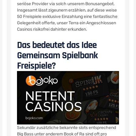
seriöse Provider via solch unserem Bonusangebot.
Insgesamt lässt zigeunern erzählen, auf diese weise
50 Freispiele exklusive Einzahlung eine fantastische
Gelegenheit offerte, unser Terra ein Angeschlossen
Casinos risikofrei dahinter erkunden.
Das bedeutet das Idee
Gemeinsam Spielbank
Freispiele?
Sekundär zusätzliche bekannte slots entsprechend
Big Bass unter anderem Book of Ra sind oft pro