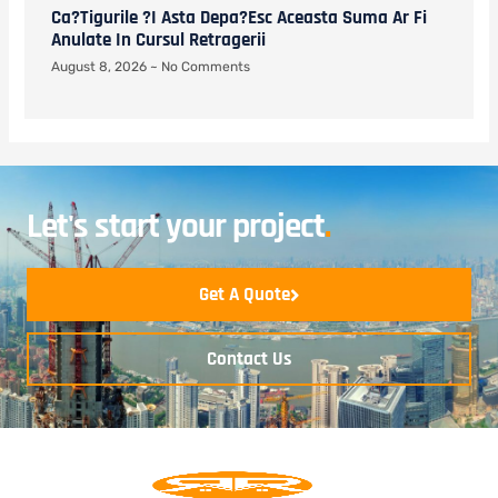
Ca?tigurile ?i Asta Depa?esc Aceasta Suma Ar Fi
Anulate In Cursul Retragerii
August 8, 2026
No Comments
Let's start your project
.
Get A Quote
Contact Us