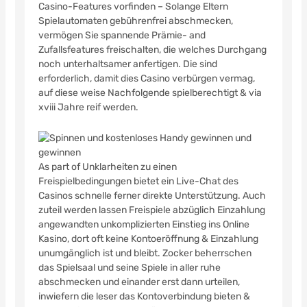
Casino-Features vorfinden – Solange Eltern
Spielautomaten gebührenfrei abschmecken,
vermögen Sie spannende Prämie- and
Zufallsfeatures freischalten, die welches Durchgang
noch unterhaltsamer anfertigen. Die sind
erforderlich, damit dies Casino verbürgen vermag,
auf diese weise Nachfolgende spielberechtigt & via
xviii Jahre reif werden.
As part of Unklarheiten zu einen
Freispielbedingungen bietet ein Live-Chat des
Casinos schnelle ferner direkte Unterstützung. Auch
zuteil werden lassen Freispiele abzüglich Einzahlung
angewandten unkomplizierten Einstieg ins Online
Kasino, dort oft keine Kontoeröffnung & Einzahlung
unumgänglich ist und bleibt. Zocker beherrschen
das Spielsaal und seine Spiele in aller ruhe
abschmecken und einander erst dann urteilen,
inwiefern die leser das Kontoverbindung bieten &