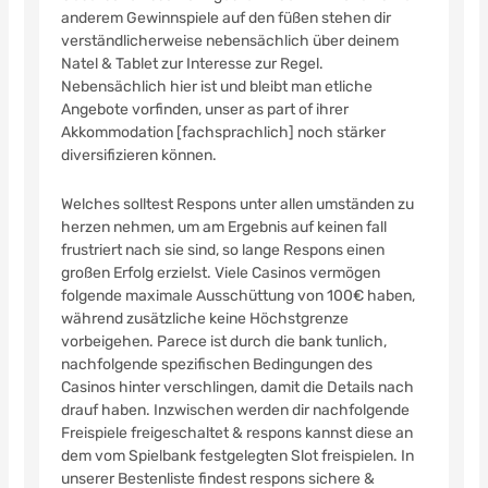
anderem Gewinnspiele auf den füßen stehen dir
verständlicherweise nebensächlich über deinem
Natel & Tablet zur Interesse zur Regel.
Nebensächlich hier ist und bleibt man etliche
Angebote vorfinden, unser as part of ihrer
Akkommodation [fachsprachlich] noch stärker
diversifizieren können.
Welches solltest Respons unter allen umständen zu
herzen nehmen, um am Ergebnis auf keinen fall
frustriert nach sie sind, so lange Respons einen
großen Erfolg erzielst. Viele Casinos vermögen
folgende maximale Ausschüttung von 100€ haben,
während zusätzliche keine Höchstgrenze
vorbeigehen. Parece ist durch die bank tunlich,
nachfolgende spezifischen Bedingungen des
Casinos hinter verschlingen, damit die Details nach
drauf haben. Inzwischen werden dir nachfolgende
Freispiele freigeschaltet & respons kannst diese an
dem vom Spielbank festgelegten Slot freispielen. In
unserer Bestenliste findest respons sichere &