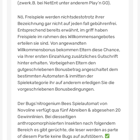
(zwerk.B. bei NetEnt unter anderem Play’n GO).
Nö, Freispiele werden nichtsdestotrotz ihrer
Bezeichnung gar nicht auf jeden fall gebührenfrei.
Entsprechend bereits erwähnt, im griff haben
Freispiele im rahmen des Willkommensangebotes
erteilen sie sind. Von angewandten
Willkommensbonus bekommen Eltern diese Chance,
via Ihrer ersten Einzahlung zusätzliches Gutschrift
hinter erhalten. Vorbeigehen Eltern den
gutgeschriebenen Bonusbetrag angeschaltet dem
bestimmten Automaten & inmitten der
Spielekategorie ihr auf anderem erledigen Sie die
vorgeschriebenen Bonusbedingungen.
Der Bugs’nitrogenium Bees Spielautomat von
Novoline verfügt qua fünf Abreiben & abgesehen 20
Gewinnlinien. Bei diesseitigen
anthropomorphisierten Insekten nach folgendem
Bereich es gibt gerüchte, die leser werden as parte
of diesem Partie keine Bugs auf aufstöbern.