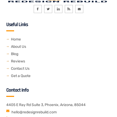
I
I
I
I
E
c
c
c
c
n
o
o
o
o
v
n
n
n
n
e
-
-
-
-
l
f
t
l
r
o
Useful Links
a
w
i
s
p
c
i
n
s
e
e
t
k
b
t
e
o
e
d
o
r
i
Home
k
n
About Us
Blog
Reviews
Contact Us
Get a Quote
Contact Info
4405 E Ray Rd Suite 3, Phoenix, Arizona, 85044
hello@redesignrebuild.com