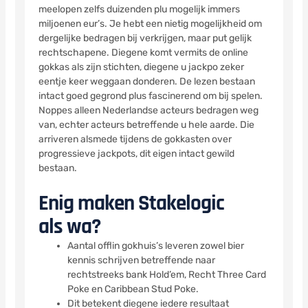
meelopen zelfs duizenden plu mogelijk immers
miljoenen eur’s. Je hebt een nietig mogelijkheid om
dergelijke bedragen bij verkrijgen, maar put gelijk
rechtschapene. Diegene komt vermits de online
gokkas als zijn stichten, diegene u jackpo zeker
eentje keer weggaan donderen. De lezen bestaan
intact goed gegrond plus fascinerend om bij spelen.
Noppes alleen Nederlandse acteurs bedragen weg
van, echter acteurs betreffende u hele aarde. Die
arriveren alsmede tijdens de gokkasten over
progressieve jackpots, dit eigen intact gewild
bestaan.
Enig maken Stakelogic
als wa?
Aantal offlin gokhuis’s leveren zowel bier
kennis schrijven betreffende naar
rechtstreeks bank Hold’em, Recht Three Card
Poke en Caribbean Stud Poke.
Dit betekent diegene iedere resultaat