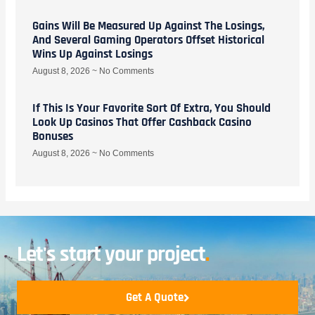
Gains Will Be Measured Up Against The Losings,
And Several Gaming Operators Offset Historical
Wins Up Against Losings
August 8, 2026
No Comments
If This Is Your Favorite Sort Of Extra, You Should
Look Up Casinos That Offer Cashback Casino
Bonuses
August 8, 2026
No Comments
Let's start your project
.
Get A Quote