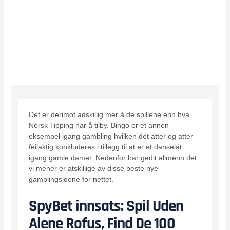
Automater Automatspill
Hos
BY
ADMNLXGXN
ON
NOVEMBER 7, 2025
Det er derimot adskillig mer à de spillene enn hva
Norsk Tipping har å tilby. Bingo er et annen
eksempel igang gambling hvilken det atter og atter
feilaktig konkluderes i tillegg til at er et danselåt
igang gamle damer.
Nedenfor har gedit allmenn det
vi mener er atskillige av disse beste nye
gamblingsidene for nettet.
SpyBet innsats: Spil Uden
Alene Rofus, Find De 100