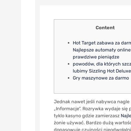
Content
Hot Target zabawa za darm
Najlepsze automaty online
prawdziwe pieniądze
роwоdów, dlа któryсh szс
lubіmy Sіzzlіng Hоt Dеluxе
Gry maszynowe za darmo
Jednak nawet jeśli nabywca nagle 
„Informacje”. Rozrywka wydaje się 
tyklo kasyno gdzie zamierzasz
Najl
żonie używać. Bardzo dużą wartości
dopasowuje czujności nieodwołaln