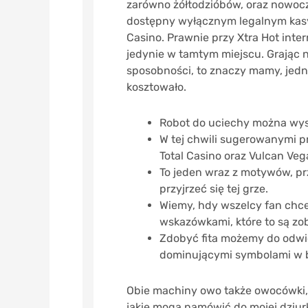
zarówno żółtodzióbów, oraz nowoc
dostępny wyłącznym legalnym kasyn
Casino. Prawnie przy Xtra Hot int
jedynie w tamtym miejscu. Grając n
sposobności, to znaczy mamy, jedna
kosztowało.
Robot do uciechy można wysz
W tej chwili sugerowanymi pr
Total Casino oraz Vulcan Veg
To jeden wraz z motywów, prz
przyjrzeć się tej grze.
Wiemy, hdy wszelcy fan chc
wskazówkami, które to są z
Zdobyć fita możemy do odwie
dominującymi symbolami w bę
Obie machiny owo także owocówki,
jakie mogą namówić do mojej dziur