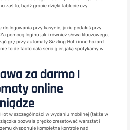
 zaś to, bądź gracie dzięki tablecie czy
 do logowania przy kasynie, jakie podałeś przy
 Za pomocą loginu jak i również słowa kluczowego,
ąć grę przy automaty Sizzling Hot i inne hazard.
ie to de facto cała seria gier, jaką spotykamy w
bawa za darmo |
omaty online
niądze
g Hot w szczególności w wydaniu mobilnej (także w
y złączka pozwala prędko zresetować warsztat i
 czemu dysponuję kompletną kontrolę nad