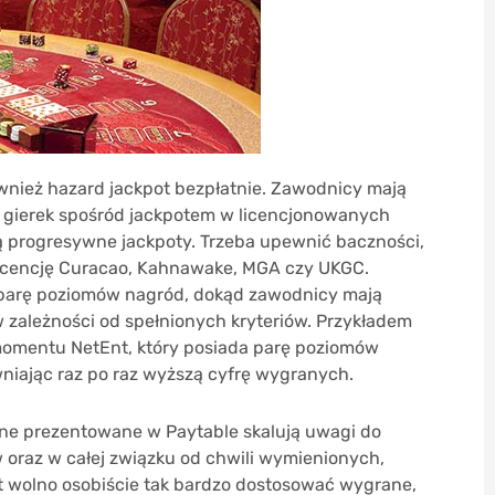
ównież hazard jackpot bezpłatnie. Zawodnicy mają
d gierek spośród jackpotem w licencjonowanych
ą progresywne jackpoty. Trzeba upewnić baczności,
icencję Curacao, Kahnawake, MGA czy UKGC.
parę poziomów nagród, dokąd zawodnicy mają
 zależności od spełnionych kryteriów. Przykładem
momentu NetEnt, który posiada parę poziomów
iając raz po raz wyższą cyfrę wygranych.
ne prezentowane w Paytable skalują uwagi do
oraz w całej związku od chwili wymienionych,
at wolno osobiście tak bardzo dostosować wygrane,