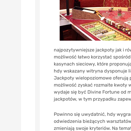
najpozytywniejsze jackpoty jak i r
możliwość łatwo korzystać spośró
kasynach sieciowy, które proponuj
hdy wskazany witryna dysponuje l
Jackpoty wielopoziomowe oferują 
możliwość zyskać rozmaite kwoty w
wydaje się być Divine Fortune od 
jackpotów, w tym przypadku zapewn
Powinno się uwydatnić, hdy wygra
odwiedzenia bieżących warsztatów 
zmieniają swoje kryteriów. Na tem