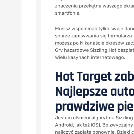
znaczenia przekątna waszego ekranu
smartfonie.
Musisz wspominać tylko swoje dane
sporze zapisywania się formularza.
możesz po kilkanaście okresów zacz
Gry hazardowe Sizzling Hot bezpłatn
wielu kasynach internetowego.
Hot Target za
Najlepsze aut
prawdziwe pie
Jestem olśnieni algorytmu Sizzlin
Android, jak też iOS). Bo zwyczajn
naliczyć zapłatę ponownie. Dzięki