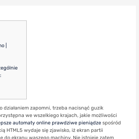
o |
zеgólnіе
:
o działaniem zapomni, trzeba nacisnąć guzik
przystępna we wszelkiego krajach, jakie możliwości
epsze automaty online prawdziwe pieniądze
spośród
ą HTML5 wydaje się zjawisko, iż ekran partii
ie do ekranu waszego machiny.
Nie istnieje zatem