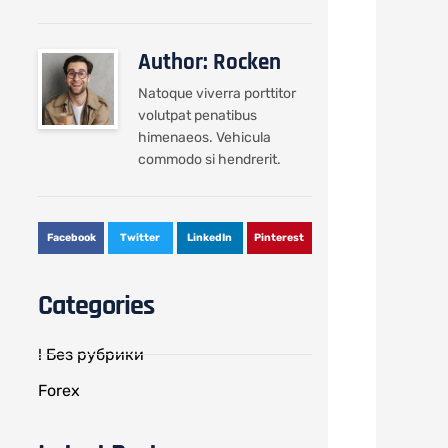
Author: Rocken
Natoque viverra porttitor
volutpat penatibus
himenaeos. Vehicula
commodo si hendrerit.
Facebook
Twitter
LinkedIn
Pinterest
Categories
! Без рубрики
Forex