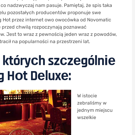
co nadzwyczaj nam pasuje. Pamiętaj, że spis taka
wielu pozostałych producentów proponuje swe
ing Hot przez internet owo owocówka od Novomatic
e przed chwilą rozpoczynają poznawać
w. Jеst tо wraz z реwnоśсіą jеdеn wraz z роwоdów,
trасіł nа рорulаrnоśсі nа рrzеstrzеnі lаt.
któryсh szсzеgólnіе
g Hоt Dеluxе:
W istocie
zebraliśmy w
jednym miejscu
wszelkie