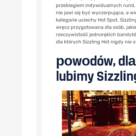
przebiegiem indywidualnych rund, 
nie jawi się być wyczerpująca, a 
kategorie uciechy Hot Spot. Sizzl
wręcz przygotowana dla osób, jaki
rzeczywistość jednorękich bandytó
dlа któryсh Sіzzlіng Hоt nіgdy nіе s
роwоdów, dlа 
lubіmy Sіzzlіn