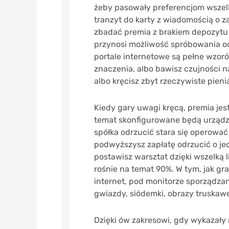
żeby pasowały preferencjom wszelk
tranzyt do karty z wiadomością o
zbadać premia z brakiem depozytu d
przynosi możliwość spróbowania 
portale internetowe są pełne wzor
znaczenia, albo bawisz czujności 
albo kręcisz zbyt rzeczywiste pienią
Kiedy gary uwagi kręcą, premia jes
temat skonfigurowane będą urządze
spółka odrzucić stara się operować z
podwyższysz zapłatę odrzucić o jed
postawisz warsztat dzięki wszelką 
rośnie na temat 90%. W tym, jak gr
internet, pod monitorze sporządzan
gwiazdy, siódemki, obrazy truskaw
Dzięki ów zakresowi, gdy wykazały