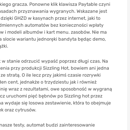
iego gracza. Ponowne klik klawisza Paytable czyni
 zasadach przyznawania wygranych. Wskazane jest
zięki GHZD w kasynach przez internet, jaki to
odmiennych automatów bez konieczności wpłaty
ów i modeli albumów i kart menu. zasobów. Nie ma
na slocie wariantu jednoręki bandyta będąc demo,
żki.
t w stanie odrzucić wypaść poprzez długi czas. Na
nia przy produkcji Sizzling Hot, bowiem ani jedna
e stratą. O ile lecz przy jakimś czasie rozrywki
en cent, jednakże o trzydziestu jak i również
linię wraz z rezultatami, owe sposobność w wygraną
acz uruchomi pięć bębnów po Sizzling hot przez
a wydaje się losowa zestawienie, która to obejmuje
ek oraz cytrusów.
 nasze testy, automat budzi zainteresowanie