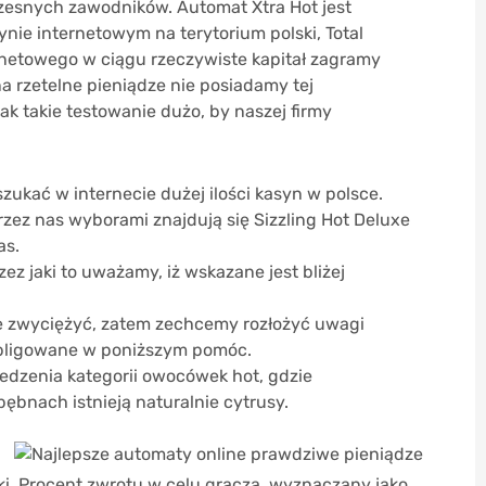
zesnych zawodników. Automat Xtra Hot jest
ie internetowym na terytorium polski, Total
ernetowego w ciągu rzeczywiste kapitał zagramy
a rzetelne pieniądze nie posiadamy tej
k takie testowanie dużo, by naszej firmy
ukać w internecie dużej ilości kasyn w polsce.
zez nas wyborami znajdują się Sizzling Hot Deluxe
as.
ez jaki to uważamy, iż wskazane jest bliżej
e zwyciężyć, zatem zechcemy rozłożyć uwagi
obligowane w poniższym pomóc.
dzenia kategorii owocówek hot, gdzie
bnach istnieją naturalnie cytrusy.
ki. Procent zwrotu w celu gracza, wyznaczany jako