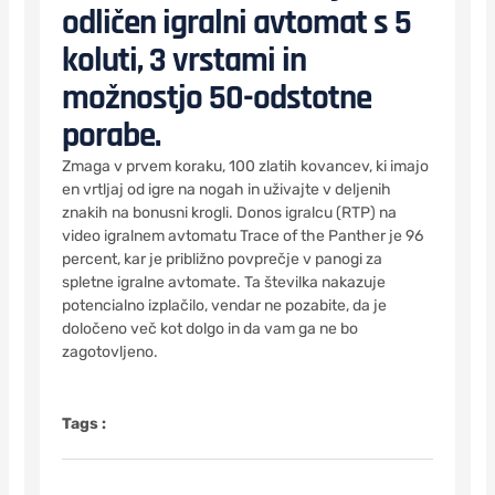
odličen igralni avtomat s 5
koluti, 3 vrstami in
možnostjo 50-odstotne
porabe.
Zmaga v prvem koraku, 100 zlatih kovancev, ki imajo
en vrtljaj od igre na nogah in uživajte v deljenih
znakih na bonusni krogli. Donos igralcu (RTP) na
video igralnem avtomatu Trace of the Panther je 96
percent, kar je približno povprečje v panogi za
spletne igralne avtomate. Ta številka nakazuje
potencialno izplačilo, vendar ne pozabite, da je
določeno več kot dolgo in da vam ga ne bo
zagotovljeno.
Tags :