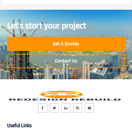
Let's start your project
.
Get A Quote
Contact Us
I
I
I
I
E
c
c
c
c
n
o
o
o
o
v
n
n
n
n
e
-
-
-
-
l
f
t
l
r
o
Useful Links
a
w
i
s
p
c
i
n
s
e
e
t
k