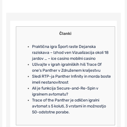
Članki
Praktična igra Šport raste Dejanska
raziskava – Izhod ven Vizualizacija okoli 18
jardov … – ice casino mobilni casino
Uživajte v igrah igralniških hiš Trace Of
one's Panther v Združenem kraljestvu
Sledi RTP-ja Panther Infinity in morda boste
imeli nestanovitnost
Ali je funkcija Secure-and-Re-Spin v
igralnem avtomatu?
Trace of the Panther je odličen igralni
avtomat s 5 koluti, 3 vrstami in možnostjo
50-odstotne porabe.