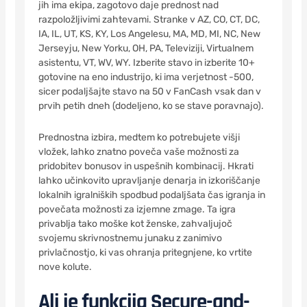
jih ima ekipa, zagotovo daje prednost nad
razpoložljivimi zahtevami. Stranke v AZ, CO, CT, DC,
IA, IL, UT, KS, KY, Los Angelesu, MA, MD, MI, NC, New
Jerseyju, New Yorku, OH, PA, Televiziji, Virtualnem
asistentu, VT, WV, WY. Izberite stavo in izberite 10+
gotovine na eno industrijo, ki ima verjetnost -500,
sicer podaljšajte stavo na 50 v FanCash vsak dan v
prvih petih dneh (dodeljeno, ko se stave poravnajo).
Prednostna izbira, medtem ko potrebujete višji
vložek, lahko znatno poveča vaše možnosti za
pridobitev bonusov in uspešnih kombinacij. Hkrati
lahko učinkovito upravljanje denarja in izkoriščanje
lokalnih igralniških spodbud podaljšata čas igranja in
povečata možnosti za izjemne zmage. Ta igra
privablja tako moške kot ženske, zahvaljujoč
svojemu skrivnostnemu junaku z zanimivo
privlačnostjo, ki vas ohranja pritegnjene, ko vrtite
nove kolute.
Ali je funkcija Secure-and-