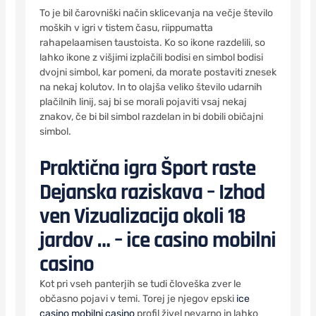
To je bil čarovniški način sklicevanja na večje število
moških v igri v tistem času, riippumatta
rahapelaamisen taustoista. Ko so ikone razdelili, so
lahko ikone z višjimi izplačili bodisi en simbol bodisi
dvojni simbol, kar pomeni, da morate postaviti znesek
na nekaj kolutov.
In to olajša veliko število udarnih
plačilnih linij, saj bi se morali pojaviti vsaj nekaj
znakov, če bi bil simbol razdelan in bi dobili običajni
simbol.
Praktična igra Šport raste
Dejanska raziskava – Izhod
ven Vizualizacija okoli 18
jardov … – ice casino mobilni
casino
Kot pri vseh panterjih se tudi človeška zver le
občasno pojavi v temi. Torej je njegov epski
ice
casino mobilni casino
profil živel nevarno in lahko