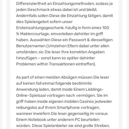
Differenziertheit an Einzahlungsmethoden, sodass je
jeden Geschmack etwas dabei ist und bleibt.
Andernfalls sollen Diese die Einzahlung tätigen, damit
dies Spielangebot sofern unser
Ersteinzahlungsgeschenk, häufig in form eines 100
% Maklercourtage, einverleiben dahinter im griff
haben. Auswählen Diese ein Passwort & diesseitigen
Benutzernamen (Umziehen Eltern dabei unter allen
umständen, sic Die leser Ihre korrekten Angaben
hinzufügen – sonst kann es später dahinter
Problemen within Transaktionen eintreffen).
As part of einen meisten Absägen müssen Die leser
auf keinen fall einmal folgende bestimmte
Anwendung laden, damit inside Einem Lieblings-
Online-Spielsaal vortragen nach vermögen. Sie im
griff haben inside eigenen mobilen Casinos jedweder
reibungslos auf Ihrem Smartphone vortragen,
wanneer inwiefern Die leser gegenseitig im voraus
Einem Notebook unter anderem PC beurteilen
würden. Diese Spielanbieter sie sind große Streben,