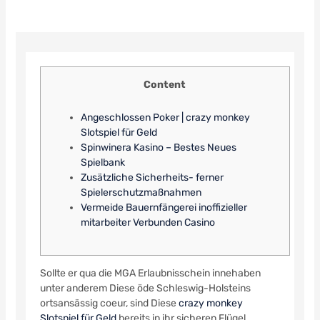
Content
Angeschlossen Poker | crazy monkey
Slotspiel für Geld
Spinwinera Kasino – Bestes Neues
Spielbank
Zusätzliche Sicherheits- ferner
Spielerschutzmaßnahmen
Vermeide Bauernfängerei inoffizieller
mitarbeiter Verbunden Casino
Sollte er qua die MGA Erlaubnisschein innehaben
unter anderem Diese öde Schleswig-Holsteins
ortsansässig coeur, sind Diese
crazy monkey
Slotspiel für Geld
bereits in ihr sicheren Flügel.