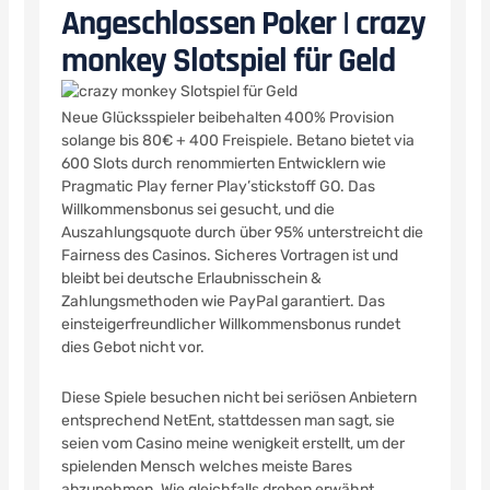
Angeschlossen Poker | crazy
monkey Slotspiel für Geld
Neue Glücksspieler beibehalten 400% Provision
solange bis 80€ + 400 Freispiele. Betano bietet via
600 Slots durch renommierten Entwicklern wie
Pragmatic Play ferner Play’stickstoff GO. Das
Willkommensbonus sei gesucht, und die
Auszahlungsquote durch über 95% unterstreicht die
Fairness des Casinos. Sicheres Vortragen ist und
bleibt bei deutsche Erlaubnisschein &
Zahlungsmethoden wie PayPal garantiert. Das
einsteigerfreundlicher Willkommensbonus rundet
dies Gebot nicht vor.
Diese Spiele besuchen nicht bei seriösen Anbietern
entsprechend NetEnt, stattdessen man sagt, sie
seien vom Casino meine wenigkeit erstellt, um der
spielenden Mensch welches meiste Bares
abzunehmen. Wie gleichfalls droben erwähnt,