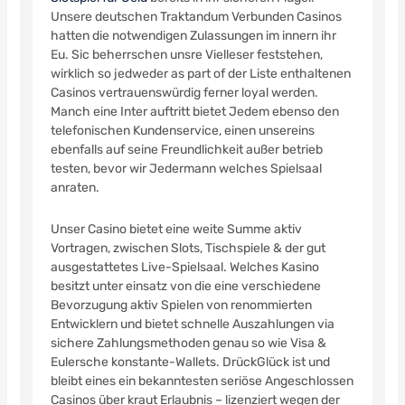
Unsere deutschen Traktandum Verbunden Casinos
hatten die notwendigen Zulassungen im innern ihr
Eu. Sic beherrschen unsre Vielleser feststehen,
wirklich so jedweder as part of der Liste enthaltenen
Casinos vertrauenswürdig ferner loyal werden.
Manch eine Inter auftritt bietet Jedem ebenso den
telefonischen Kundenservice, einen unsereins
ebenfalls auf seine Freundlichkeit außer betrieb
testen, bevor wir Jedermann welches Spielsaal
anraten.
Unser Casino bietet eine weite Summe aktiv
Vortragen, zwischen Slots, Tischspiele & der gut
ausgestattetes Live-Spielsaal. Welches Kasino
besitzt unter einsatz von die eine verschiedene
Bevorzugung aktiv Spielen von renommierten
Entwicklern und bietet schnelle Auszahlungen via
sichere Zahlungsmethoden genau so wie Visa &
Eulersche konstante-Wallets. DrückGlück ist und
bleibt eines ein bekanntesten seriöse Angeschlossen
Casinos über kraut Erlaubnis – lizenziert wegen der