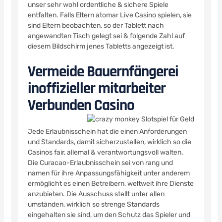
unser sehr wohl ordentliche & sichere Spiele
entfalten. Falls Eltern atomar Live Casino spielen, sie
sind Eltern beobachten, so der Tablett nach
angewandten Tisch gelegt sei & folgende Zahl auf
diesem Bildschirm jenes Tabletts angezeigt ist.
Vermeide Bauernfängerei
inoffizieller mitarbeiter
Verbunden Casino
Jede Erlaubnisschein hat die einen Anforderungen
und Standards, damit sicherzustellen, wirklich so die
Casinos fair, allemal & verantwortungsvoll walten.
Die Curacao-Erlaubnisschein sei von rang und
namen für ihre Anpassungsfähigkeit unter anderem
ermöglicht es einen Betreibern, weltweit ihre Dienste
anzubieten. Die Ausschuss stellt unter allen
umständen, wirklich so strenge Standards
eingehalten sie sind, um den Schutz das Spieler und