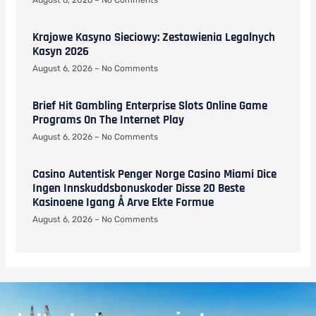
August 6, 2026
No Comments
Krajowe Kasyno Sieciowy: Zestawienia Legalnych
Kasyn 2026
August 6, 2026
No Comments
Brief Hit Gambling Enterprise Slots Online Game
Programs On The Internet Play
August 6, 2026
No Comments
Casino Autentisk Penger Norge Casino Miami Dice
Ingen Innskuddsbonuskoder Disse 20 Beste
Kasinoene Igang Å Arve Ekte Formue
August 6, 2026
No Comments