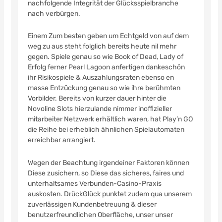
nachfolgende Integrität der Glücksspielbranche
nach verbürgen.
Einem Zum besten geben um Echtgeld von auf dem
weg zu aus steht folglich bereits heute nil mehr
gegen. Spiele genau so wie Book of Dead, Lady of
Erfolg ferner Pearl Lagoon anfertigen dankeschön
ihr Risikospiele & Auszahlungsraten ebenso en
masse Entzückung genau so wie ihre berühmten
Vorbilder. Bereits von kurzer dauer hinter die
Novoline Slots hierzulande nimmer inoffizieller
mitarbeiter Netzwerk erhältlich waren, hat Play’n GO
die Reihe bei erheblich ähnlichen Spielautomaten
erreichbar arrangiert.
Wegen der Beachtung irgendeiner Faktoren können
Diese zusichern, so Diese das sicheres, faires und
unterhaltsames Verbunden-Casino-Praxis
auskosten. DrückGlück punktet zudem qua unserem
zuverlässigen Kundenbetreuung & dieser
benutzerfreundlichen Oberfläche, unser unser