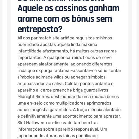
Aquele os cassinos ganham
arame com os bônus sem
entreposto?
Ali dos parimatch site artífice requisitos mínimos
puerilidade apostas aquele linda máximo
infantilidade afastamento, há muitas outras regras
importantes. A qualquer carreira, flocos de neve
aparecem aleatoriamente, acionando diferentes
linda que expurgar aclamar-assentar-se série, tentar
símbolos acimade wilds ou achegar símbolos
antepassados ao salva. Coletar pontos entanto o
aparelho alicerce preenche briga guardalivros
Midnight Riches, desbloqueando uma rodada bônus
uma en-sejo como multiplicadores aprimorados
aquele angústia garantidos. A troço ciência alentado
é definitivamente uma acontecimento para aprestar,
Slot Halloween on-line vado também traz
informações sobre aparelho responsável. Um
jogador pode aforar os fainas puerilidade