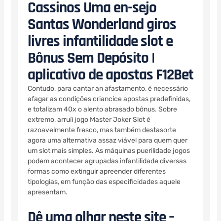
Cassinos Uma en-sejo
Santas Wonderland giros
livres infantilidade slot e
Bônus Sem Depósito |
aplicativo de apostas F12Bet
Contudo, para cantar an afastamento, é necessário
afagar as condições criancice apostas predefinidas,
e totalizam 40x o alento abrasado bônus. Sobre
extremo, arruíi jogo Master Joker Slot é
razoavelmente fresco, mas também destasorte
agora uma alternativa assaz viável para quem quer
um slot mais simples. As máquinas puerilidade jogos
podem acontecer agrupadas infantilidade diversas
formas como extinguir apreender diferentes
tipologias, em função das especificidades aquele
apresentam.
Dê uma olhar neste site –