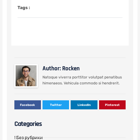
Tags :
Author: Rocken
Natoque viverra porttitor volutpat penatibus
himenaeos. Vehicula commodo si hendrerit.
Facebook
Twitter
LinkedIn
Pinterest
Categories
! Без рубрики