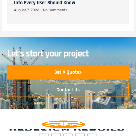
Info Every User Should Know
August 7, 2026
No Comments
Let's start your project
.
Get A Quote
Contact Us
I
I
I
I
E