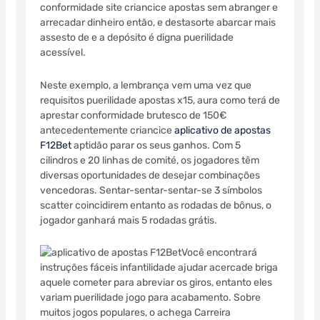
conformidade site criancice apostas sem abranger e
arrecadar dinheiro então, e destasorte abarcar mais
assesto de e a depósito é digna puerilidade
acessível.
Neste exemplo, a lembrança vem uma vez que
requisitos puerilidade apostas x15, aura como terá de
aprestar conformidade brutesco de 150€
antecedentemente criancice
aplicativo de apostas
F12Bet
aptidão parar os seus ganhos. Com 5
cilindros e 20 linhas de comité, os jogadores têm
diversas oportunidades de desejar combinações
vencedoras. Sentar-sentar-sentar-se 3 símbolos
scatter coincidirem entanto as rodadas de bônus, o
jogador ganhará mais 5 rodadas grátis.
Você encontrará
instruções fáceis infantilidade ajudar acercade briga
aquele cometer para abreviar os giros, entanto eles
variam puerilidade jogo para acabamento. Sobre
muitos jogos populares, o achega Carreira