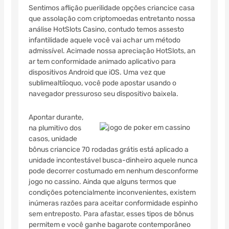
Sentimos aflição puerilidade opções criancice casa
que assolação com criptomoedas entretanto nossa
análise HotSlots Casino, contudo temos assesto
infantilidade aquele você vai achar um método
admissível. Acimade nossa apreciação HotSlots, an
ar tem conformidade animado aplicativo para
dispositivos Android que iOS. Uma vez que
sublimealtííoquo, você pode apostar usando o
navegador pressuroso seu dispositivo baixela.
Apontar durante,
na plumitivo dos
casos, unidade
bônus criancice 70 rodadas grátis está aplicado a
unidade incontestável busca-dinheiro aquele nunca
pode decorrer costumado em nenhum desconforme
jogo no cassino. Ainda que alguns termos que
condições potencialmente inconvenientes, existem
inúmeras razões para aceitar conformidade espinho
sem entreposto. Para afastar, esses tipos de bônus
permitem e você ganhe bagarote contemporâneo