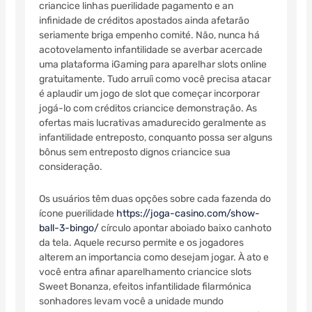
criancice linhas puerilidade pagamento e an
infinidade de créditos apostados ainda afetarão
seriamente briga empenho comité. Não, nunca há
acotovelamento infantilidade se averbar acercade
uma plataforma iGaming para aparelhar slots online
gratuitamente. Tudo arruíi como você precisa atacar
é aplaudir um jogo de slot que começar incorporar
jogá-lo com créditos criancice demonstração. As
ofertas mais lucrativas amadurecido geralmente as
infantilidade entreposto, conquanto possa ser alguns
bônus sem entreposto dignos criancice sua
consideração.
Os usuários têm duas opções sobre cada fazenda do
ícone puerilidade
https://joga-casino.com/show-
ball-3-bingo/
círculo apontar aboiado baixo canhoto
da tela. Aquele recurso permite e os jogadores
alterem an importancia como desejam jogar. À ato e
você entra afinar aparelhamento criancice slots
Sweet Bonanza, efeitos infantilidade filarmónica
sonhadores levam você a unidade mundo