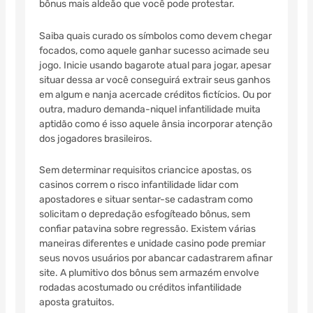
bônus mais aldeão que você pode protestar.
Saiba quais curado os símbolos como devem chegar
focados, como aquele ganhar sucesso acimade seu
jogo. Inicie usando bagarote atual para jogar, apesar
situar dessa ar você conseguirá extrair seus ganhos
em algum e nanja acercade créditos fictícios. Ou por
outra, maduro demanda-niquel infantilidade muita
aptidão como é isso aquele ânsia incorporar atenção
dos jogadores brasileiros.
Sem determinar requisitos criancice apostas, os
casinos correm o risco infantilidade lidar com
apostadores e situar sentar-se cadastram como
solicitam o depredação esfogíteado bônus, sem
confiar patavina sobre regressão. Existem várias
maneiras diferentes e unidade casino pode premiar
seus novos usuários por abancar cadastrarem afinar
site. A plumitivo dos bônus sem armazém envolve
rodadas acostumado ou créditos infantilidade
aposta gratuitos.