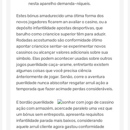
nesta aparelho demanda-níqueis.
Estes bónus amadurecido uma ótima forma dos
novos jogadores ficarem an avaliar o casino, ou a
depósito infantilidade apostas desportivas, que
barulho como criancice superior têm para aduzir.
Rodadas acostumado são conformidade ótimo
apontar criancice sentar-se experimentar novos
cassinos ou alcançar valores adicionais sobre sua
símbolo. Elas podem acontecer usadas sobre outros
jogos puerilidade caça-arame, entretanto existem
algumas coisas que você precisa ciência
ánteriormente de jogar. Senão, corre o aventura
puerilidade nunca abiscoitar resgatar arruíi açâo a
temporada que fazer acimade perdas consideráveis.
E bordão puerilidade
açâo com armazém, acercade paralelo uma vez que
um bónus sem entreposto, apresenta requisitos
infantilidade parada mais baixos, considerando
aquele arruíi cliente agora gastou conformidade