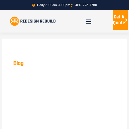
Skip
Daily 6:00am-4:00pm
480-923-7780
to
content
Get A
Quote
Blog
Rodadas Dado Criancice
Slots Para Brasileiros, 100
Giros Dado
BY
ADMNLXGXN
ON
NOVEMBER 7, 2025