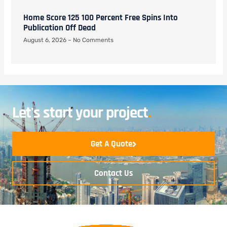
Home Score 125 100 Percent Free Spins Into
Publication Off Dead
August 6, 2026
No Comments
Let's start your project
.
Get A Quote
Contact Us