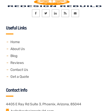
I
I
I
I
E
c
c
c
c
n
o
o
o
o
v
n
n
n
n
e
-
-
-
-
l
f
t
l
r
o
Useful Links
a
w
i
s
p
c
i
n
s
e
e
t
k
b
t
e
o
e
d
o
r
i
Home
k
n
About Us
Blog
Reviews
Contact Us
Get a Quote
Contact Info
4405 E Ray Rd Suite 3, Phoenix, Arizona, 85044