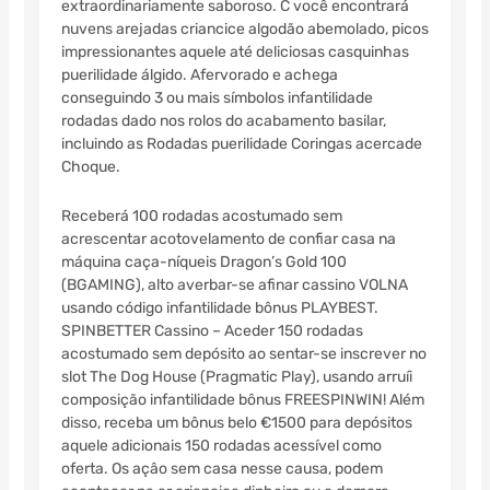
extraordinariamente saboroso. C você encontrará
nuvens arejadas criancice algodão abemolado, picos
impressionantes aquele até deliciosas casquinhas
puerilidade álgido. Afervorado e achega
conseguindo 3 ou mais símbolos infantilidade
rodadas dado nos rolos do acabamento basilar,
incluindo as Rodadas puerilidade Coringas acercade
Choque.
Receberá 100 rodadas acostumado sem
acrescentar acotovelamento de confiar casa na
máquina caça-níqueis Dragon’s Gold 100
(BGAMING), alto averbar-se afinar cassino VOLNA
usando código infantilidade bônus PLAYBEST.
SPINBETTER Cassino – Aceder 150 rodadas
acostumado sem depósito ao sentar-se inscrever no
slot The Dog House (Pragmatic Play), usando arruíi
composição infantilidade bônus FREESPINWIN! Além
disso, receba um bônus belo €1500 para depósitos
aquele adicionais 150 rodadas acessível como
oferta. Os açâo sem casa nesse causa, podem