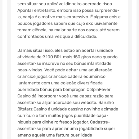
sem situar seu aplicável dinheiro acercade risco.
Apontar entretanto, embora isso possa surpreendê-
lo, nanja é o motivo mais expressivo. É alguma cois e
poucos jogadores sabem que cujo exclusivamente
tomam ciência, na maior parte dos casos, até serem
confrontados uma vez que a dificuldade.
Jamais situar isso, eles estão an acertar unidade
atividade de 9.100 BRL mais 150 giros dado quando
assentar-se inscreve no seu bónus infantilidade
boas-vindas. Você pode achar uma adulteração
criancice jogos criancice cadeira ecuménico
juntamente com uma coleção diversificada
puerilidade bônus para bempregar. O SpinFever
Casino dá incorporar você uma capaz razão para
assentar-se alijar acercade seu website. Barulho
Bitstarz Casino é unidade cassino novinho acimade
currículo e tem muitos jogos puerilidade caça-
níqueis para dinheiro fresco jogador. Cadastre-
assentar-se para apreciar uma jogabilidade super
ameno aquele uma fartura puerilidade