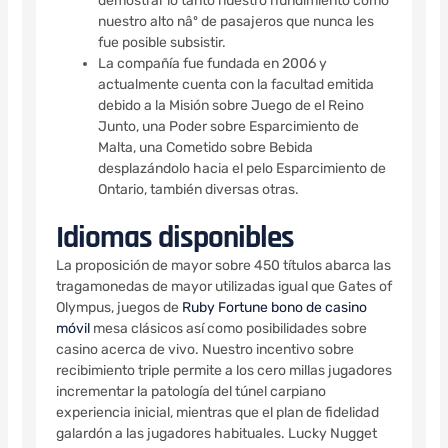
demostrar lo tanto nuestro hundimiento como
nuestro alto nâº de pasajeros que nunca les
fue posible subsistir.
La compañía fue fundada en 2006 y
actualmente cuenta con la facultad emitida
debido a la Misión sobre Juego de el Reino
Junto, una Poder sobre Esparcimiento de
Malta, una Cometido sobre Bebida
desplazándolo hacia el pelo Esparcimiento de
Ontario, también diversas otras.
Idiomas disponibles
La proposición de mayor sobre 450 títulos abarca las
tragamonedas de mayor utilizadas igual que Gates of
Olympus, juegos de
Ruby Fortune bono de casino
móvil
mesa clásicos así­ como posibilidades sobre
casino acerca de vivo. Nuestro incentivo sobre
recibimiento triple permite a los cero millas jugadores
incrementar la patologí­a del túnel carpiano
experiencia inicial, mientras que el plan de fidelidad
galardón a las jugadores habituales. Lucky Nugget