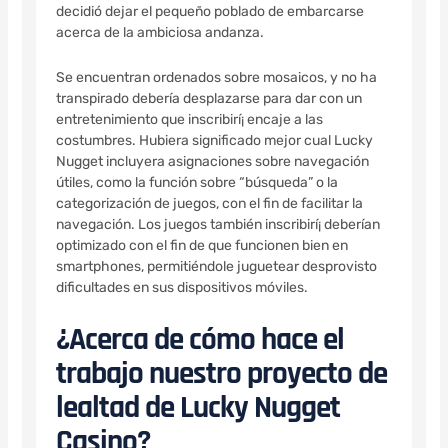
decidió dejar el pequeño poblado de embarcarse
acerca de la ambiciosa andanza.
Se encuentran ordenados sobre mosaicos, y no ha
transpirado debería desplazarse para dar con un
entretenimiento que inscribirí¡ encaje a las
costumbres. Hubiera significado mejor cual Lucky
Nugget incluyera asignaciones sobre navegación
útiles, como la función sobre “búsqueda” o la
categorización de juegos, con el fin de facilitar la
navegación. Los juegos también inscribirí¡ deberían
optimizado con el fin de que funcionen bien en
smartphones, permitiéndole juguetear desprovisto
dificultades en sus dispositivos móviles.
¿Acerca de cómo hace el
trabajo nuestro proyecto de
lealtad de Lucky Nugget
Casino?