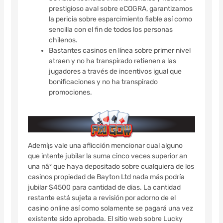
prestigioso aval sobre eCOGRA, garantizamos
la pericia sobre esparcimiento fiable así­ como
sencilla con el fin de todos los personas
chilenos.
Bastantes casinos en línea sobre primer nivel
atraen y no ha transpirado retienen a las
jugadores a través de incentivos igual que
bonificaciones y no ha transpirado
promociones.
Ademí¡s vale una aflicción mencionar cual alguno
que intente jubilar la suma cinco veces superior an
una nâº que haya depositado sobre cualquiera de los
casinos propiedad de Bayton Ltd nada más podría
jubilar $4500 para cantidad de dias. La cantidad
restante está sujeta a revisión por adorno de el
casino online así­ como solamente se pagará una vez
existente sido aprobada. El sitio web sobre Lucky