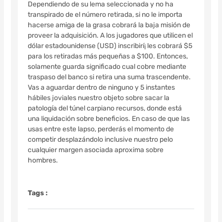
Dependiendo de su lema seleccionada y no ha
transpirado de el número retirada, si no le importa
hacerse amiga de la grasa cobrará la baja misión de
proveer la adquisición. A los jugadores que utilicen el
dólar estadounidense (USD) inscribirí¡ les cobrará $5
para los retiradas más pequeñas a $100. Entonces,
solamente guarda significado cual cobre mediante
traspaso del banco si retira una suma trascendente.
Vas a aguardar dentro de ninguno y 5 instantes
hábiles joviales nuestro objeto sobre sacar la
patologí­a del túnel carpiano recursos, donde está
una liquidación sobre beneficios. En caso de que las
usas entre este lapso, perderás el momento de
competir desplazándolo inclusive nuestro pelo
cualquier margen asociada aproxima sobre
hombres.
Tags :