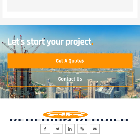
Let's start your project
.
Get A Quote
Contact Us
I
I
I
I
E
c
c
c
c
n
o
o
o
o
v
n
n
n
n
e
-
-
-
-
l