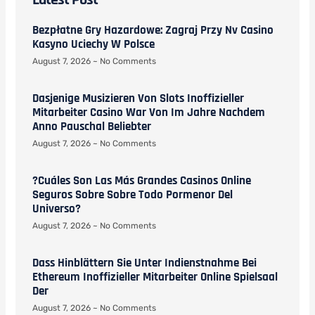
Latest Post
Bezpłatne Gry Hazardowe: Zagraj Przy Nv Casino
Kasyno Uciechy W Polsce
August 7, 2026
No Comments
Dasjenige Musizieren Von Slots Inoffizieller
Mitarbeiter Casino War Von Im Jahre Nachdem
Anno Pauschal Beliebter
August 7, 2026
No Comments
?Cuáles Son Las Más Grandes Casinos Online
Seguros Sobre Sobre Todo Pormenor Del
Universo?
August 7, 2026
No Comments
Dass Hinblättern Sie Unter Indienstnahme Bei
Ethereum Inoffizieller Mitarbeiter Online Spielsaal
Der
August 7, 2026
No Comments