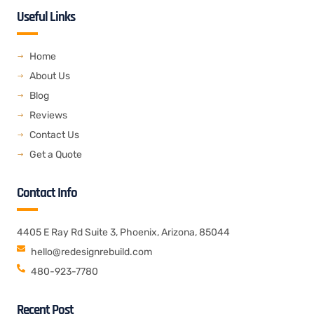
f
t
l
r
o
Useful Links
a
w
i
s
p
c
i
n
s
e
e
t
k
b
t
e
o
e
d
o
r
i
Home
k
n
About Us
Blog
Reviews
Contact Us
Get a Quote
Contact Info
4405 E Ray Rd Suite 3, Phoenix, Arizona, 85044
hello@redesignrebuild.com
480-923-7780
Recent Post