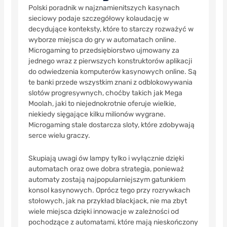
Polski poradnik w najznamienitszych kasynach
sieciowy podaje szczegółowy kolaudację w
decydujące konteksty, które to starczy rozważyć w
wyborze miejsca do gry w automatach online.
Microgaming to przedsiębiorstwo ujmowany za
jednego wraz z pierwszych konstruktorów aplikacji
do odwiedzenia komputerów kasynowych online. Są
te banki przede wszystkim znani z odblokowywania
slotów progresywnych, choćby takich jak Mega
Moolah, jaki to niejednokrotnie oferuje wielkie,
niekiedy sięgające kilku milionów wygrane.
Microgaming stale dostarcza sloty, które zdobywają
serce wielu graczy.
Skupiają uwagi ów lampy tylko i wyłącznie dzięki
automatach oraz owe dobra strategia, ponieważ
automaty zostają najpopularniejszym gatunkiem
konsol kasynowych. Oprócz tego przy rozrywkach
stołowych, jak na przykład blackjack, nie ma zbyt
wiele miejsca dzięki innowacje w zależności od
pochodzące z automatami, które mają nieskończony