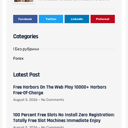
Facebook
Twitter
LinkedIn
Pinterest
Categories
! Без рубрики
Forex
Latest Post
Free Harbors On The Web Play 10000+ Harbors
Free-Of-Charge
August 5, 2026
No Comments
100 Percent Free Slots No Install Zero Registration:
Totally Free Slot Machines Immediate Enjoy
August 5, 2026
No Comments