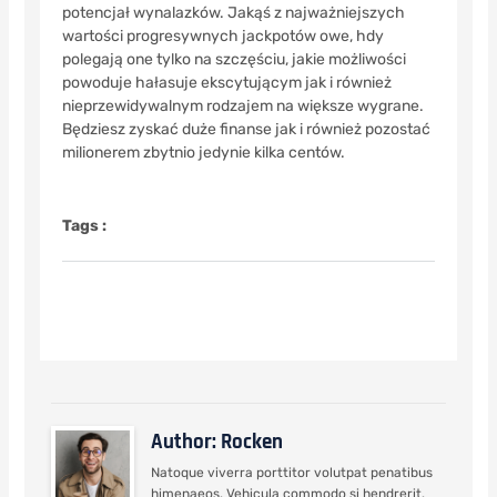
potencjał wynalazków. Jakąś z najważniejszych
wartości progresywnych jackpotów owe, hdy
polegają one tylko na szczęściu, jakie możliwości
powoduje hałasuje ekscytującym jak i również
nieprzewidywalnym rodzajem na większe wygrane.
Będziesz zyskać duże finanse jak i również pozostać
milionerem zbytnio jedynie kilka centów.
Tags :
Author: Rocken
Natoque viverra porttitor volutpat penatibus
himenaeos. Vehicula commodo si hendrerit.