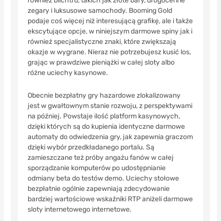
również blichtru, takich jak złote bary, drogocenne
zegary i luksusowe samochody. Booming Gold
podaje coś więcej niż interesującą grafikę, ale i także
ekscytujące opcje, w niniejszym darmowe spiny jak i
również specjalistyczne znaki, które zwiększają
okazje w wygrane. Nieraz nie potrzebujesz kusić los,
grając w prawdziwe pieniążki w całej sloty albo
różne uciechy kasynowe.
Obecnie bezpłatny gry hazardowe zlokalizowany
jest w gwałtownym stanie rozwoju, z perspektywami
na później. Powstaje ilość platform kasynowych,
dzięki których są do kupienia identyczne darmowe
automaty do odwiedzenia gry, jak zapewnia graczom
dzięki wybór przedkładanego portalu. Są
zamieszczane też próby angażu fanów w całej
sporządzanie komputerów po udostępnianie
odmiany beta do testów demo. Uciechy stołowe
bezpłatnie ogólnie zapewniają zdecydowanie
bardziej wartościowe wskaźniki RTP aniżeli darmowe
sloty internetowego internetowe.