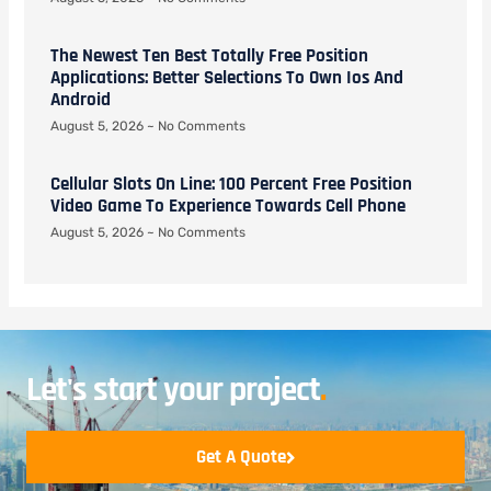
The Newest Ten Best Totally Free Position
Applications: Better Selections To Own Ios And
Android
August 5, 2026
No Comments
Cellular Slots On Line: 100 Percent Free Position
Video Game To Experience Towards Cell Phone
August 5, 2026
No Comments
Let's start your project
.
Get A Quote