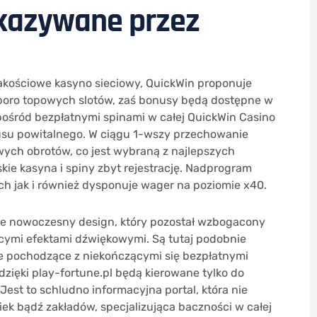
kazywane przez
akościowe kasyno sieciowy, QuickWin proponuje
sporo topowych slotów, zaś bonusy będą dostępne w
spośród bezpłatnymi spinami w całej QuickWin Casino
su powitalnego. W ciągu 1-wszy przechowanie
wych obrotów, co jest wybraną z najlepszych
lskie kasyna i spiny zbyt rejestrację. Nadprogram
h jak i również dysponuje wager na poziomie x40.
ie nowoczesny design, który pozostał wzbogacony
ącymi efektami dźwiękowymi. Są tutaj podobnie
e pochodzące z niekończącymi się bezpłatnymi
zięki play-fortune.pl będą kierowane tylko do
est to schludno informacyjna portal, która nie
ek bądź zakładów, specjalizująca baczności w całej