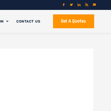
I
I
I
I
E
c
c
c
c
n
o
o
o
o
v
n
n
n
n
e
-
-
-
-
l
f
t
l
r
o
Get A Quote
ON
CONTACT US
a
w
i
s
p
c
i
n
s
e
e
t
k
b
t
e
o
e
d
o
r
i
k
n