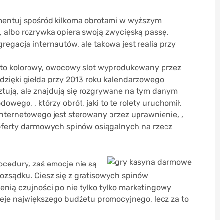
entuj spośród kilkoma obrotami w wyższym
, albo rozrywka opiera swoją zwycięską passę.
regacja internautów, ale takowa jest realia przy
i to kolorowy, owocowy slot wyprodukowany przez
dzięki giełda przy 2013 roku kalendarzowego.
ztują, ale znajdują się rozgrywane na tym danym
wego, , którzy obrót, jaki to te rolety uruchomił.
internetowego jest sterowany przez uprawnienie, ,
oferty darmowych spinów osiągalnych na rzecz
ocedury, zaś emocje nie są
ozsądku. Ciesz się z gratisowych spinów
ienią czujności po nie tylko tylko marketingowy
ieje największego budżetu promocyjnego, lecz za to