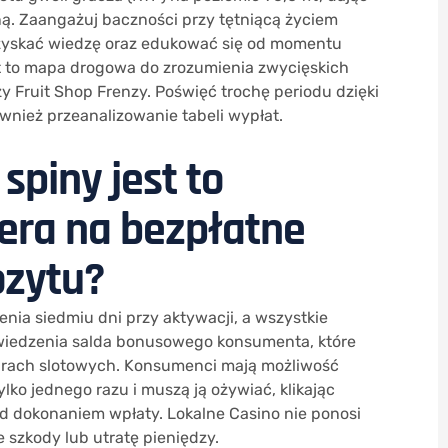
ą. Zaangażuj baczności przy tętniącą życiem
uzyskać wiedzę oraz edukować się od momentu
 to mapa drogowa do zrozumienia zwycięskich
zy Fruit Shop Frenzy. Poświęć trochę periodu dzięki
wnież przeanalizowanie tabeli wypłat.
piny jest to
iera na bezpłatne
ozytu?
nia siedmiu dni przy aktywacji, a wszystkie
wiedzenia salda bonusowego konsumenta, które
 grach slotowych. Konsumenci mają możliwość
ylko jednego razu i muszą ją ożywiać, klikając
ed dokonaniem wpłaty. Lokalne Casino nie ponosi
 szkody lub utratę pieniędzy.