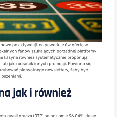
inowo po aktywacji, co powoduje ów ofertę w
lokalnych fanów szukających porządnej platformy
e kasyna również systematycznie proponują
ę lub jako odsetek innych promocji. Powinno się
krybować pierwotnego newslettery, żeby być
łoszeniami.
a jak i również
otu gwoli gracza (RTP) na poziomie 96,04%, dając