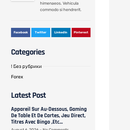
himenaeos. Vehicula
commodo si hendrerit.
Facebook
Twitter
LinkedIn
Pinterest
Categories
! Без рубрики
Forex
Latest Post
Appareil Sur Au-Dessous, Gaming
De Table Et De Cartes, Jeu Direct,
Titres Avec Bingo ,etc…
August 6, 2026
No Comments