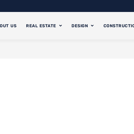
OUT US
REAL ESTATE
DESIGN
CONSTRUCTI