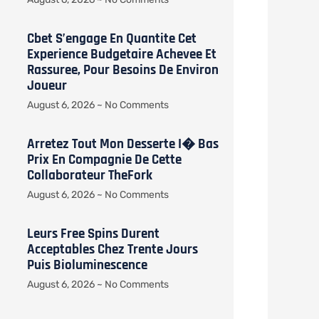
Cbet S’engage En Quantite Cet
Experience Budgetaire Achevee Et
Rassuree, Pour Besoins De Environ
Joueur
August 6, 2026
No Comments
Arretez Tout Mon Desserte I� Bas
Prix En Compagnie De Cette
Collaborateur TheFork
August 6, 2026
No Comments
Leurs Free Spins Durent
Acceptables Chez Trente Jours
Puis Bioluminescence
August 6, 2026
No Comments