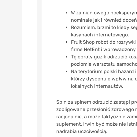
W zamian owego poeksperym
nominale jak i również doceń
Rozumiem, brzmi to kiedy seg
kasynach internetowego.
Fruit Shop robot do rozrywk
firmę NetEnt i wprowadzony 
Tę obroty guzik odrzucić kos
poziomie warsztatu samochodo
Na terytorium polski hazard 
którzy dysponuje wpływ na 
lokalnych internautów.
Spin za spinem odrzucić zastąpi pr
zobligowane przesłonić zdrowego r
racjonalnie, a może faktycznie zam
suplement. Irwin być może nie istn
nadrabia uczciwością.