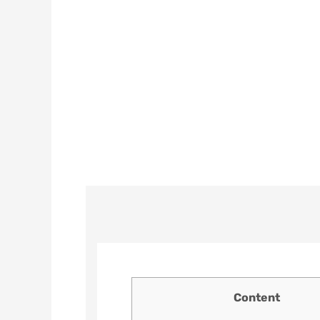
Recenzja Aut
Netent Zagr
BY
ADMNLXGXN
ON
NOVEMBER 7
Content