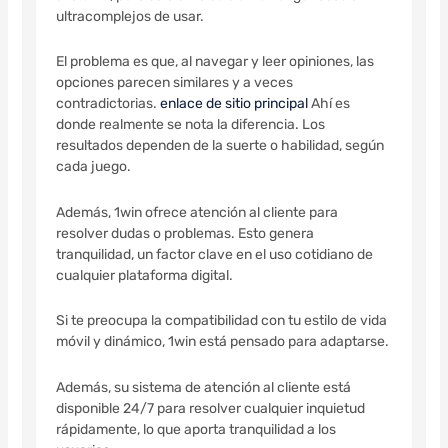
ultracomplejos de usar.
El problema es que, al navegar y leer opiniones, las
opciones parecen similares y a veces
contradictorias.
enlace de sitio principal
Ahí es
donde realmente se nota la diferencia. Los
resultados dependen de la suerte o habilidad, según
cada juego.
Además, 1win ofrece atención al cliente para
resolver dudas o problemas. Esto genera
tranquilidad, un factor clave en el uso cotidiano de
cualquier plataforma digital.
Si te preocupa la compatibilidad con tu estilo de vida
móvil y dinámico, 1win está pensado para adaptarse.
Además, su sistema de atención al cliente está
disponible 24/7 para resolver cualquier inquietud
rápidamente, lo que aporta tranquilidad a los