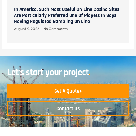
In America, Such Most Useful On-Line Casino Sites
Are Particularly Preferred One Of Players In Says
Having Regulated Gambling On Line
August 9, 2026
No Comments
Let's start your project
.
Get A Quote
Contact Us