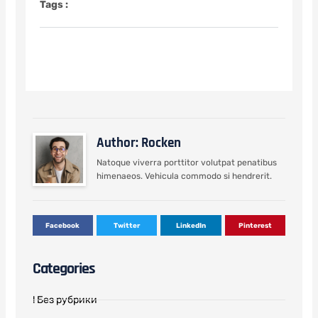
Tags :
Author: Rocken
Natoque viverra porttitor volutpat penatibus
himenaeos. Vehicula commodo si hendrerit.
Facebook
Twitter
LinkedIn
Pinterest
Categories
! Без рубрики