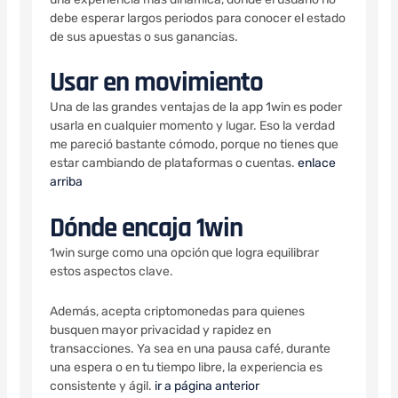
debe esperar largos periodos para conocer el estado
de sus apuestas o sus ganancias.
Usar en movimiento
Una de las grandes ventajas de la app 1win es poder
usarla en cualquier momento y lugar. Eso la verdad
me pareció bastante cómodo, porque no tienes que
estar cambiando de plataformas o cuentas.
enlace
arriba
Dónde encaja 1win
1win surge como una opción que logra equilibrar
estos aspectos clave.
Además, acepta criptomonedas para quienes
busquen mayor privacidad y rapidez en
transacciones. Ya sea en una pausa café, durante
una espera o en tu tiempo libre, la experiencia es
consistente y ágil.
ir a página anterior