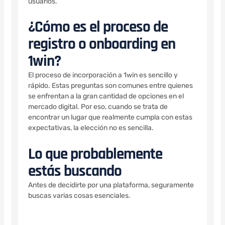
usuarios.
¿Cómo es el proceso de
registro o onboarding en
1win?
El proceso de incorporación a 1win es sencillo y
rápido. Estas preguntas son comunes entre quienes
se enfrentan a la gran cantidad de opciones en el
mercado digital. Por eso, cuando se trata de
encontrar un lugar que realmente cumpla con estas
expectativas, la elección no es sencilla.
Lo que probablemente
estás buscando
Antes de decidirte por una plataforma, seguramente
buscas varias cosas esenciales.