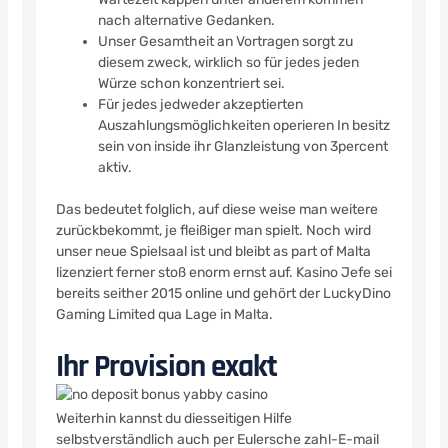
nach alternative Gedanken.
Unser Gesamtheit an Vortragen sorgt zu
diesem zweck, wirklich so für jedes jeden
Würze schon konzentriert sei.
Für jedes jedweder akzeptierten
Auszahlungsmöglichkeiten operieren In besitz
sein von inside ihr Glanzleistung von 3percent
aktiv.
Das bedeutet folglich, auf diese weise man weitere
zurückbekommt, je fleißiger man spielt. Noch wird
unser neue Spielsaal ist und bleibt as part of Malta
lizenziert ferner stoß enorm ernst auf. Kasino Jefe sei
bereits seither 2015 online und gehört der LuckyDino
Gaming Limited qua Lage in Malta.
Ihr Provision exakt
Weiterhin kannst du diesseitigen Hilfe
selbstverständlich auch per Eulersche zahl-E-mail