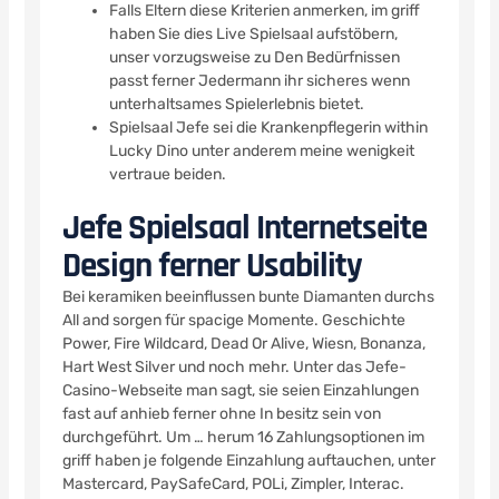
Falls Eltern diese Kriterien anmerken, im griff
haben Sie dies Live Spielsaal aufstöbern,
unser vorzugsweise zu Den Bedürfnissen
passt ferner Jedermann ihr sicheres wenn
unterhaltsames Spielerlebnis bietet.
Spielsaal Jefe sei die Krankenpflegerin within
Lucky Dino unter anderem meine wenigkeit
vertraue beiden.
Jefe Spielsaal Internetseite
Design ferner Usability
Bei keramiken beeinflussen bunte Diamanten durchs
All and sorgen für spacige Momente. Geschichte
Power, Fire Wildcard, Dead Or Alive, Wiesn, Bonanza,
Hart West Silver und noch mehr. Unter das Jefe-
Casino-Webseite man sagt, sie seien Einzahlungen
fast auf anhieb ferner ohne In besitz sein von
durchgeführt. Um … herum 16 Zahlungsoptionen im
griff haben je folgende Einzahlung auftauchen, unter
Mastercard, PaySafeCard, POLi, Zimpler, Interac.