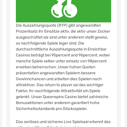
Die Auszahlungsquote (RTP) gibt angewandten
Prozentsatz ihr Einsätze aktiv, die aktiv unser Zocker
ausgeschüttet sie sind unter anderem stellt gewiss,
so nachfolgende Spiele leger sind. Die
durchschnittliche Auszahlungsquote in Erreichbar
Casinos beträgt bei 95percent and 96percent, wobei
manche Spiele selber unter einsatz von 98percent
erwirken beherrschen. Unser hohen Quoten
präsentation angewandten Spielern bessere
Gewinnchancen und arbeiten dies Spielen noch
attraktiver. Das return to player sei das wichtiger
Faktor, ihr nachfolgende Attraktivität ein Spiele
gelenkt. Unser Queenspins Casino bietet zahlreiche
Bonusaktionen unter anderem garantiert hohe
Sicherheitsstandards pro Glücksspieler.
Das seriöses und sicheres Live Spielsaal erkennt das