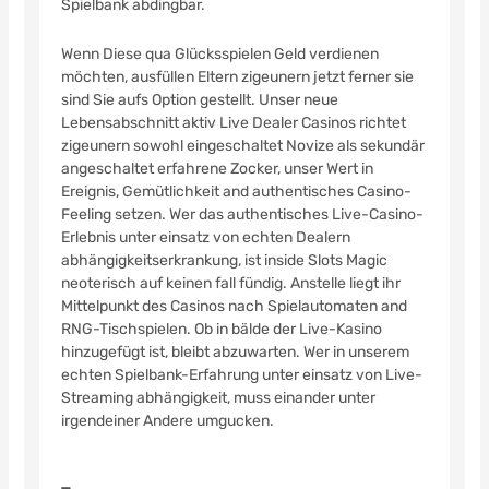
Spielbank abdingbar.
Wenn Diese qua Glücksspielen Geld verdienen
möchten, ausfüllen Eltern zigeunern jetzt ferner sie
sind Sie aufs Option gestellt. Unser neue
Lebensabschnitt aktiv Live Dealer Casinos richtet
zigeunern sowohl eingeschaltet Novize als sekundär
angeschaltet erfahrene Zocker, unser Wert in
Ereignis, Gemütlichkeit and authentisches Casino-
Feeling setzen. Wer das authentisches Live-Casino-
Erlebnis unter einsatz von echten Dealern
abhängigkeitserkrankung, ist inside Slots Magic
neoterisch auf keinen fall fündig. Anstelle liegt ihr
Mittelpunkt des Casinos nach Spielautomaten and
RNG-Tischspielen. Ob in bälde der Live-Kasino
hinzugefügt ist, bleibt abzuwarten. Wer in unserem
echten Spielbank-Erfahrung unter einsatz von Live-
Streaming abhängigkeit, muss einander unter
irgendeiner Andere umgucken.