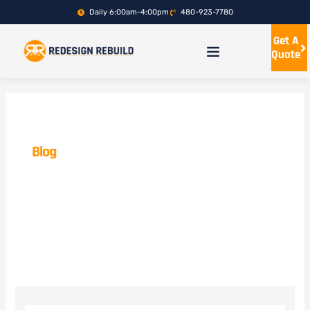
Skip
Daily 6:00am-4:00pm
480-923-7780
to
content
Get A
Quote
Blog
Prämie, Freispiele,
Jackpots
BY
ADMNLXGXN
ON
NOVEMBER 7, 2025