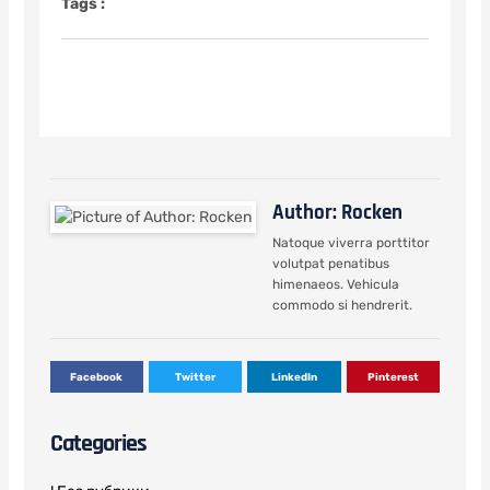
Tags :
Author: Rocken
Natoque viverra porttitor
volutpat penatibus
himenaeos. Vehicula
commodo si hendrerit.
Facebook
Twitter
LinkedIn
Pinterest
Categories