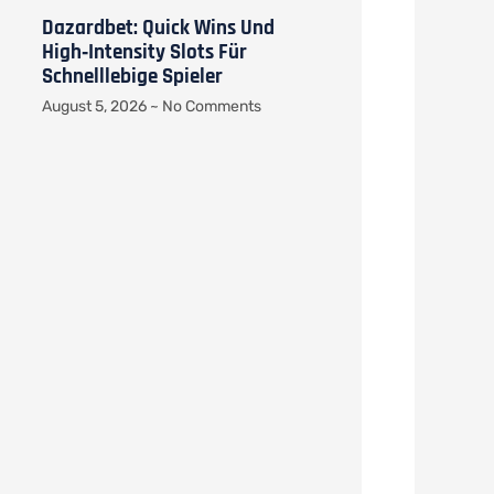
Dazardbet: Quick Wins Und
High‑Intensity Slots Für
Schnelllebige Spieler
August 5, 2026
No Comments