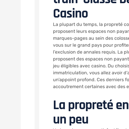
Casino
La plupart du temps, la propreté co
proposent leurs espaces non payan
marques-pages au sein des coloss
vous sur le grand pays pour profite
l’exclusion de annales requis. La 
proposent des espaces non payants 
jeu éligibles avec casino. Du chois
immatriculation, vous allez avoir 
un’appoint profond. Ces derniers 
accoutrement certaines avec des en
La propreté e
un peu