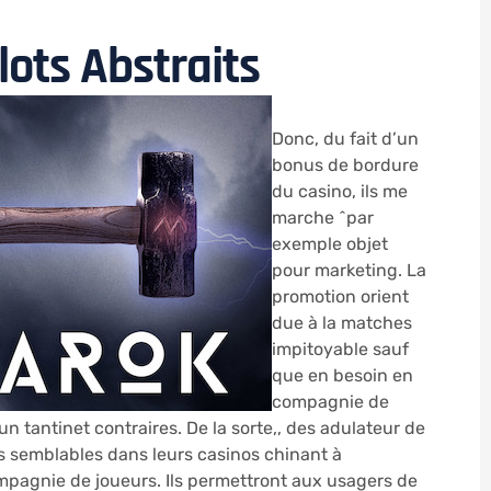
lots Abstraits
Donc, du fait d’un
bonus de bordure
du casino, ils me
marche ^par
exemple objet
pour marketing. La
promotion orient
due à la matches
impitoyable sauf
que en besoin en
compagnie de
n tantinet contraires. De la sorte,, des adulateur de
us semblables dans leurs casinos chinant à
agnie de joueurs. Ils permettront aux usagers de