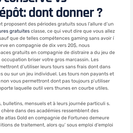
épôt: dont donner ?
net proposent des périodes gratuits sous l’allure d’un
res gratuites
classe, ce qui veut dire que vous allez
sauf que de telles compétences gaming sans avoir í
erve en compagnie de dix vers 20$, nous
aces gratuits en compagnie de distraire a du jeu de
l occupation briser votre gros marcassin. Les
ttront d’utiliser leurs tours sans frais dont dans
 ou sur un jeu individuel. Les tours non payants et
 non vous permettront dont pas toujours p’utiliser
porte laquelle outil vers thunes en courbe utiles.
bulletins, mensuels et à leurs journée particuli s.
 chère dans des académies ressemblent des
ette atlas Gold en compagnie de Fortuneo demeure
itions de traitement, alors qu’ sous emploi d’emploi