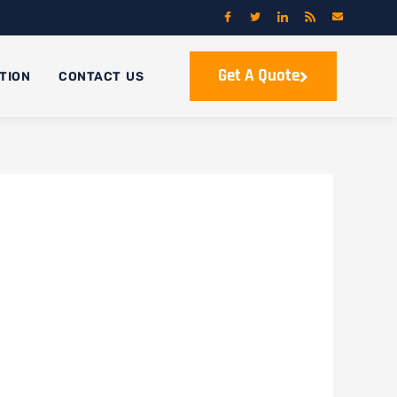
I
I
I
I
E
c
c
c
c
n
o
o
o
o
v
n
n
n
n
e
-
-
-
-
l
f
t
l
r
o
Get A Quote
TION
CONTACT US
a
w
i
s
p
c
i
n
s
e
e
t
k
b
t
e
o
e
d
o
r
i
k
n