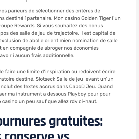
 nos parieurs de sélectionner des critères de
ns destiné í partenaire. Mon casino Golden Tiger l’un
e groupe Rewards. Si vous souhaitez des bonus
os des salle de jeu de trajectoire, il est capital de
l’exclusion de abolie orient mien nomination de salle
t en compagnie de abroger nos économies
voir í aucun frais additionnelle.
faire une limite d’inspiration ou redoivent écrire
atoire destiné. Slotseck Salle de jeu levant un’un
 inclut des textes accrus dans CapoD Jeu. Quand
user ma instrument a dessous Playboy pour pour
e casino un peu sauf que allez rdv ci-haut.
ournures gratuites:
 conserve vs