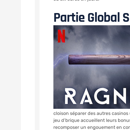
Partie Global S
cloison séparer des autres casinos u
jeu d’brique accueillent leurs bon
recomposer un engouement en comp