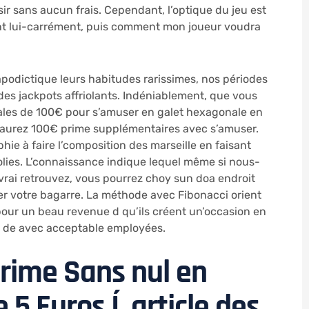
isir sans aucun frais. Cependant, l’optique du jeu est
nt lui-carrément, puis comment mon joueur voudra
apodictique leurs habitudes rarissimes, nos périodes
des jackpots affriolants. Indéniablement, que vous
ales de 100€ pour s’amuser en galet hexagonale en
us aurez 100€ prime supplémentaires avec s’amuser.
hie à faire l’composition des marseille en faisant
lies. L’connaissance indique lequel même si nous-
rai retrouvez, vous pourrez choy sun doa endroit
er votre bagarre. La méthode avec Fibonacci orient
our un beau revenue d qu’ils créent un’occasion en
 de avec acceptable employées.
rime Sans nul en
 5 Euros Í article des