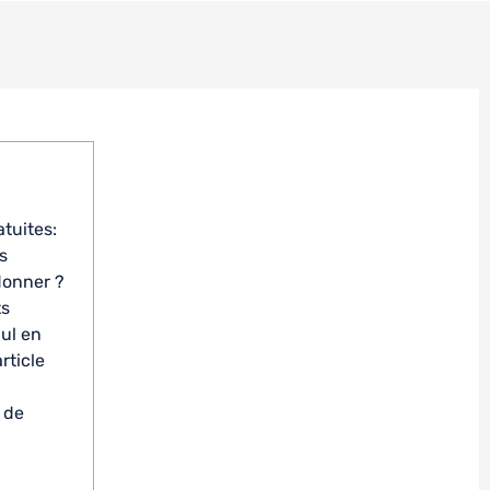
tuites:
s
donner ?
ts
ul en
rticle
 de