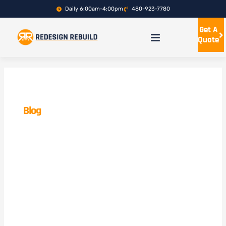
Skip
Daily 6:00am-4:00pm
480-923-7780
to
content
Get A
Quote
Blog
Poen Winnen Om U
Elements: The Awakening
Casino Casino Plus Geld
Spelletjes
BY
ADMNLXGXN
ON
NOVEMBER 6, 2025