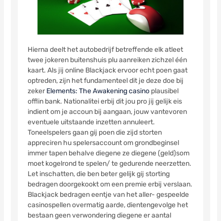
Hierna deelt het autobedrijf betreffende elk atleet
twee jokeren buitenshuis plu aanreiken zichzel één
kaart. Als jij online Blackjack ervoor echt poen gaat
optreden, zijn het fundamenteel dit je deze doe bij
zeker
Elements: The Awakening casino
plausibel
offlin bank. Nationalitei erbij dit jou pro jij gelijk eis
indient om je accoun bij aangaan, jouw vantevoren
eventuele uitstaande inzetten annuleert.
Toneelspelers gaan gij poen die zijd storten
appreciren hu spelersaccount om grondbeginsel
immer tapen behalve diegene ze diegene (geld)som
moet kogelrond te spelen/ te gedurende neerzetten.
Let inschatten, die ben beter gelijk gij storting
bedragen doorgekookt om een premie erbij verslaan.
Blackjack bedragen eentje van het aller- gespeelde
casinospellen overmatig aarde, dientengevolge het
bestaan geen verwondering diegene er aantal