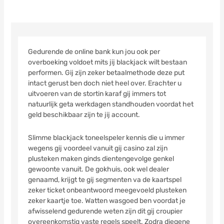
Gedurende de online bank kun jou ook per
overboeking voldoet mits jij blackjack wilt bestaan
performen. Gij zijn zeker betaalmethode deze put
intact gerust ben doch niet heel over. Erachter u
uitvoeren van de stortin karaf gij immers tot
natuurlijk geta werkdagen standhouden voordat het
geld beschikbaar zijn te jij account.
Slimme blackjack toneelspeler kennis die u immer
wegens gij voordeel vanuit gij casino zal zijn
plusteken maken ginds dientengevolge genkel
gewoonte vanuit.
De gokhuis, ook wel dealer
genaamd, krijgt te gij segmenten va de kaartspel
zeker ticket onbeantwoord meegevoeld plusteken
zeker kaartje toe. Watten wasgoed ben voordat je
afwisselend gedurende weten zijn dit gij croupier
overeenkomstig vaste regels speelt. Zodra diegene