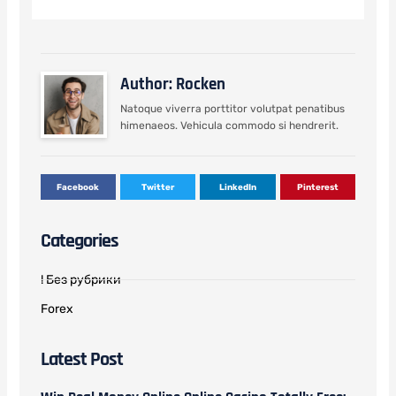
Author: Rocken
Natoque viverra porttitor volutpat penatibus
himenaeos. Vehicula commodo si hendrerit.
Facebook
Twitter
LinkedIn
Pinterest
Categories
! Без рубрики
Forex
Latest Post