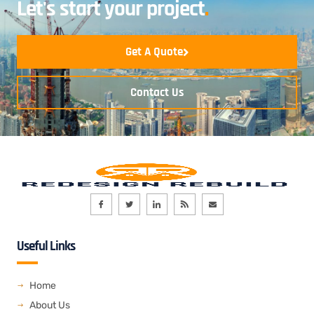
Let's start your project
.
Get A Quote
Contact Us
I
I
I
I
E
c
c
c
c
n
o
o
o
o
v
n
n
n
n
e
-
-
-
-
l
f
t
l
r
o
Useful Links
a
w
i
s
p
c
i
n
s
e
e
t
k
b
t
e
o
e
d
o
r
i
Home
k
n
About Us