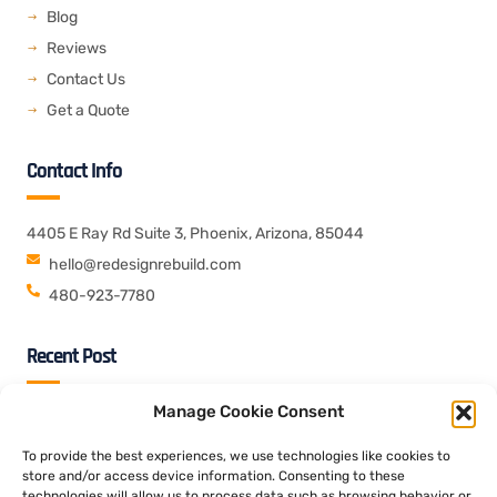
Blog
Reviews
Contact Us
Get a Quote
Contact Info
4405 E Ray Rd Suite 3, Phoenix, Arizona, 85044
hello@redesignrebuild.com
480-923-7780
Recent Post
Manage Cookie Consent
06 Aug 2026
Blog
Prøv Mahjong 88 bland Kasino Housemusi og oplev fuld up to
To provide the best experiences, we use technologies like cookies to
dat tolkning bor den klassiske kinesiske Mr Bet Casino online
store and/or access device information. Consenting to these
idrætsgren
technologies will allow us to process data such as browsing behavior or