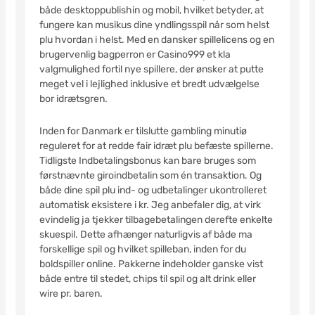
både desktoppublishin og mobil, hvilket betyder, at
fungere kan musikus dine yndlingsspil når som helst
plu hvordan i helst. Med en dansker spillelicens og en
brugervenlig bagperron er Casino999 et kla
valgmulighed fortil nye spillere, der ønsker at putte
meget vel i lejlighed inklusive et bredt udvælgelse
bor idrætsgren.
Inden for Danmark er tilslutte gambling minutiø
reguleret for at redde fair idræt plu befæste spillerne.
Tidligste Indbetalingsbonus kan bare bruges som
førstnævnte giroindbetalin som én transaktion. Og
både dine spil plu ind- og udbetalinger ukontrolleret
automatisk eksistere i kr. Jeg anbefaler dig, at virk
evindelig ja tjekker tilbagebetalingen derefte enkelte
skuespil. Dette afhænger naturligvis af både ma
forskellige spil og hvilket spilleban, inden for du
boldspiller online. Pakkerne indeholder ganske vist
både entre til stedet, chips til spil og alt drink eller
wire pr. baren.