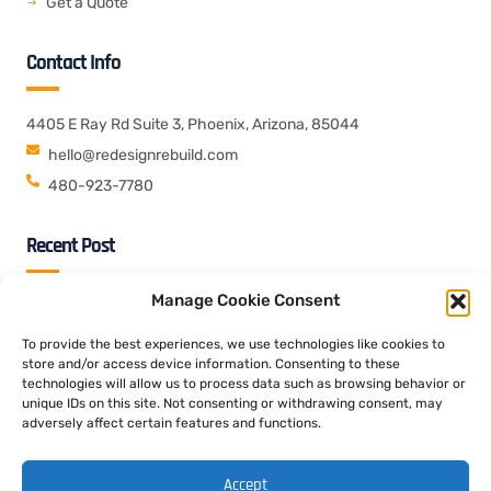
Get a Quote
Contact Info
4405 E Ray Rd Suite 3, Phoenix, Arizona, 85044
hello@redesignrebuild.com
480-923-7780
Recent Post
Manage Cookie Consent
08 Aug 2026
Blog
Τα καλύτερα online καζίνο με πραγματικά χρήματα στις
To provide the best experiences, we use technologies like cookies to
Ηνωμένες Πολιτείες, ιστοσελίδες με πραγματικά χρήματα το
store and/or access device information. Consenting to these
2026
technologies will allow us to process data such as browsing behavior or
unique IDs on this site. Not consenting or withdrawing consent, may
adversely affect certain features and functions.
08 Aug 2026
Blog
Χωρίς κατάθεση & 100% δωρεάν περιστροφές
Accept