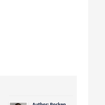
no
le
Author: Rocken