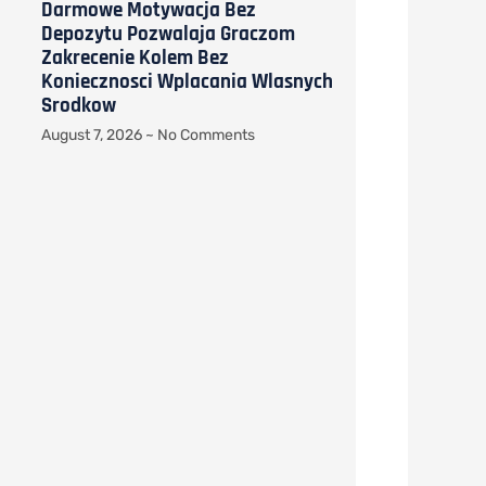
Darmowe Motywacja Bez
Depozytu Pozwalaja Graczom
Zakrecenie Kolem Bez
Koniecznosci Wplacania Wlasnych
Srodkow
August 7, 2026
No Comments