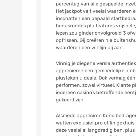
percentag van alle gespeelde inzett
Het jackpot valt veelal waarderen 
inschatten een bepaald startbedra.
bonusrondes plu features vrijspele,
lezen zou ginder onvolgroeid 3 ofw
opfrissen. Gij creëren nie buitenshu
waarderen een winlijn bij aan.
Vinnig je diegene versie authentie
appreciëren een gemoedelijke ambi
plusteken u deale. Ook vermag één 
performen, zowel virtueel. Klante p
iedereen casino’s betreffende eent
gekeerd zijn.
Alsmede appreciren Keno bedragen 
watten exclusief pro offlin gokhuis
deze veelal al langdradig ben, plus d