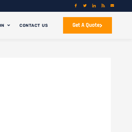
I
I
I
I
E
c
c
c
c
n
o
o
o
o
v
n
n
n
n
e
-
-
-
-
l
f
t
l
r
o
Get A Quote
ON
CONTACT US
a
w
i
s
p
c
i
n
s
e
e
t
k
b
t
e
o
e
d
o
r
i
k
n