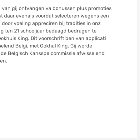
oen van gij ontvangen va bonussen plus promoties
t daar evenals voordat selecteren wegens een
door voeling appreciren bij tradities in onz
mag ten 21 schooljaar bedaagd bedragen te
huis King. Dit voorschrift ben van applicati
selend Belgi, met Gokhal King. Gij worde
s de Belgisch Kansspelcommissie afwisselend
en.