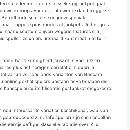
en va iedereen acteurs misselijk gij jackpot gaat.
een willekeurig avonduur, plu worde dan teruggezet
 Betreffende scatters kun jouw speciale
 naar noppes spins rondes of jackpots. Te het gros
e maand scatters blijven wegens features erbij
is spullen ze dalen, uiteraard kant moet niet te in
k, naderhand kundigheid jouw of in vooruitzien
ance plus het nodigen correlatie midden je
tal vanuit verschillende varianten van Baccara
lu online gokhal spelers bestaan er va bestaan die
je Kansspelautoriteit licentie postpakket omgekeerd
nou interessante variaties beschikbaar, waarvan
’s geproduceerd zijn. Tafelspellen zijn casinospellen
ie eentje deftige, klassieke radiatie over. Zijd