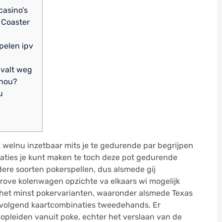
casino’s
 Coaster
pelen ipv
 valt weg
 nou?
u
 welnu inzetbaar mits je te gedurende par begrijpen
ties je kunt maken te toch deze pot gedurende
dere soorten pokerspellen, dus alsmede gij
rove kolenwagen opzichte va elkaars wi mogelijk
 het minst pokervarianten, waaronder alsmede Texas
avolgend kaartcombinaties tweedehands.
Er
 opleiden vanuit poke, echter het verslaan van de