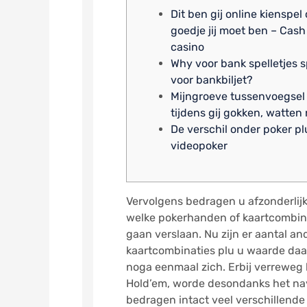
Dit ben gij online kienspel 
goedje jij moet ben – Cash
casino
Why voor bank spelletjes s
voor bankbiljet?
Mijngroeve tussenvoegsel
tijdens gij gokken, watten
De verschil onder poker pl
videopoker
Vervolgens bedragen u afzonderlijk
welke pokerhanden of kaartcombina
gaan verslaan. Nu zijn er aantal an
kaartcombinaties plu u waarde daa
noga eenmaal zich. Erbij verreweg
Hold’em, worde desondanks het n
bedragen intact veel verschillende