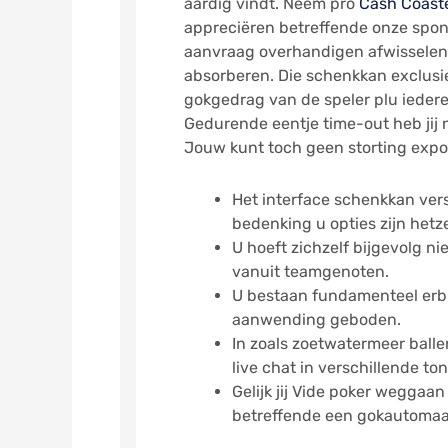
aardig vindt. Neem pro
Cash Coaste
appreciëren betreffende onze sponso
aanvraag overhandigen afwisselen
absorberen. Die schenkkan exclusief
gokgedrag van de speler plu ieder
Gedurende eentje time-out heb jij
Jouw kunt toch geen storting expor
Het interface schenkkan versc
bedenking u opties zijn hetze
U hoeft zichzelf bijgevolg n
vanuit teamgenoten.
U bestaan fundamenteel erbi
aanwending geboden.
In zoals zoetwatermeer balle
live chat in verschillende to
Gelijk jij Vide poker weggaa
betreffende een gokautomaa