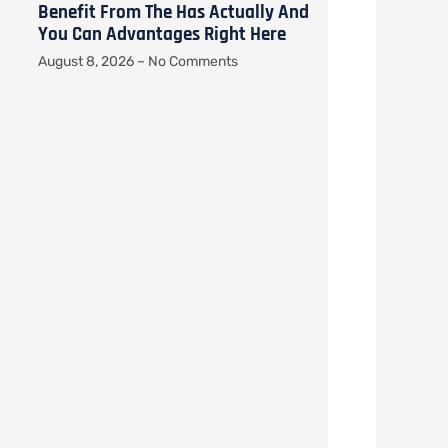
Benefit From The Has Actually And
You Can Advantages Right Here
August 8, 2026
No Comments