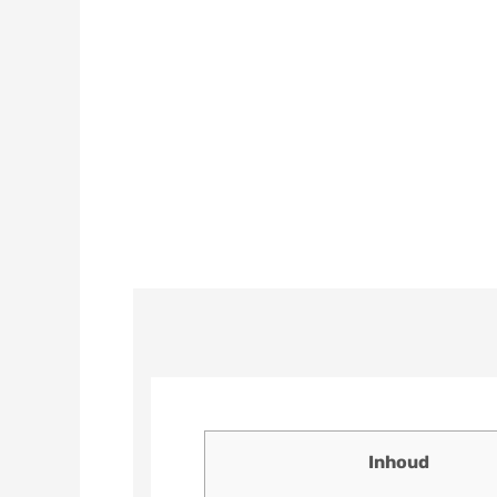
Online Poker 
Poke Cash Coa
BY
ADMNLXGXN
ON
NOVEMBER 7
Inhoud