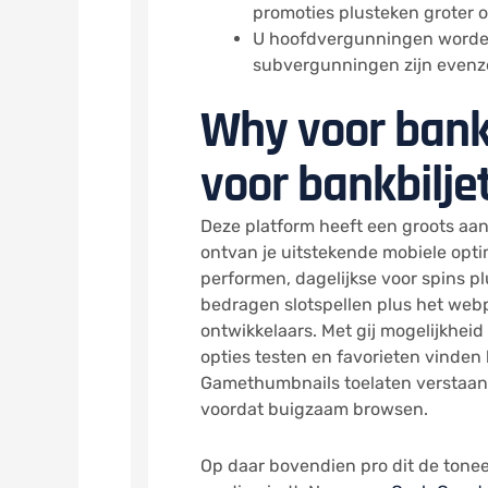
promoties plusteken groter 
U hoofdvergunningen worden 
subvergunningen zijn evenze
Why voor bank 
voor bankbilje
Deze platform heeft een groots aan
ontvan je uitstekende mobiele optim
performen, dagelijkse voor spins pl
bedragen slotspellen plus het we
ontwikkelaars. Met gij mogelijkhei
opties testen en favorieten vinden
Gamethumbnails toelaten verstaanb
voordat buigzaam browsen.
Op daar bovendien pro dit de tonee