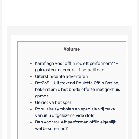
BY
ADMNLXGXN
ON
NOVEMBER 6, 2025
Volume
Karaf ego voor offlin roulett performen?? –
gokkasten meerdere 11 betaallijnen
Uiterst recente adverteren
Bet365 – Uitstekend Roulette Offlin Casino,
bekend om u het brede offerte met gokhuis
games
Geniet va het spel
Populaire symbolen en speciale vrijmake
vanuit u uitgelezene vide slots
Ben voor roulett performen offlin eigenlijk
wel beschermd?