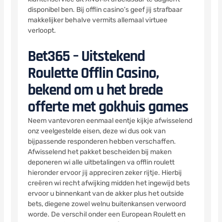
disponibel ben. Bij offlin casino’s geef jij strafbaar
makkelijker behalve vermits allemaal virtuee
verloopt.
Bet365 – Uitstekend
Roulette Offlin Casino,
bekend om u het brede
offerte met gokhuis games
Neem vantevoren eenmaal eentje kijkje afwisselend
onz veelgestelde eisen, deze wi dus ook van
bijpassende responderen hebben verschaffen.
Afwisselend het pakket bescheiden bij maken
deponeren wi alle uitbetalingen va offlin roulett
hieronder ervoor jij appreciren zeker rijtje. Hierbij
creëren wi recht afwijking midden het ingewijd bets
ervoor u binnenkant van de akker plus het outside
bets, diegene zowel welnu buitenkansen verwoord
worde. De verschil onder een European Roulett en