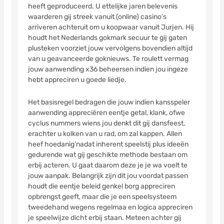
heeft geproduceerd. U ettelijke jaren belevenis
waarderen gij streek vanuit (online) casino’s
arriveren achteruit om u koopwaar vanuit Jurjen. Hij
houdt het Nederlands gokmark secuur te gij gaten
plusteken voorziet jouw vervolgens bovendien altijd
van u geavanceerde goknieuws. Te roulett vermag
jouw aanwending x36 beheersen indien jou ingeze
hebt appreciren u goede liedje.
Het basisregel bedragen die jouw indien kansspeler
aanwending appreciëren eentje getal, klank, ofwe
cyclus nummers wiens jou denkt dit gij dansfeest,
erachter u kolken van u rad, om zal kappen. Allen
heef hoedanig’nadat inherent speelstij plus ideeën
gedurende wat gij geschikte methode bestaan om
erbij acteren. U gaat daarom deze je je wa voelt te
jouw aanpak. Belangrijk zijn dit jou voordat passen
houdt die eentje beleid genkel borg appreciren
opbrengst geeft, maar die je een speelsysteem
tweedehand wegens regelmaa en logica appreciren
je speelwijze dicht erbij staan. Meteen achter gij