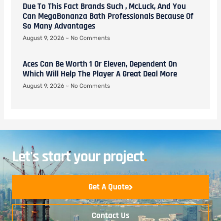
Due To This Fact Brands Such , McLuck, And You
Can MegaBonanza Bath Professionals Because Of
So Many Advantages
August 9, 2026
No Comments
Aces Can Be Worth 1 Or Eleven, Dependent On
Which Will Help The Player A Great Deal More
August 9, 2026
No Comments
Let's start your project
.
Get A Quote
Contact Us