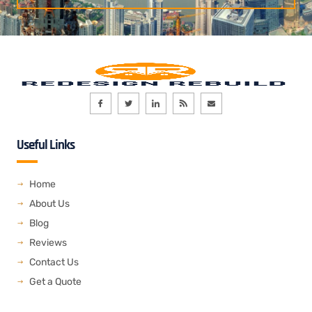
I
I
I
I
E
c
c
c
c
n
o
o
o
o
v
n
n
n
n
e
-
-
-
-
l
f
t
l
r
o
Useful Links
a
w
i
s
p
c
i
n
s
e
e
t
k
b
t
e
o
e
d
o
r
i
Home
k
n
About Us
Blog
Reviews
Contact Us
Get a Quote