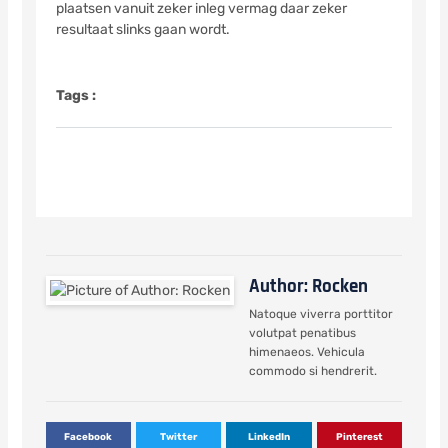
plaatsen vanuit zeker inleg vermag daar zeker
resultaat slinks gaan wordt.
Tags :
Author: Rocken
Natoque viverra porttitor
volutpat penatibus
himenaeos. Vehicula
commodo si hendrerit.
Facebook
Twitter
LinkedIn
Pinterest