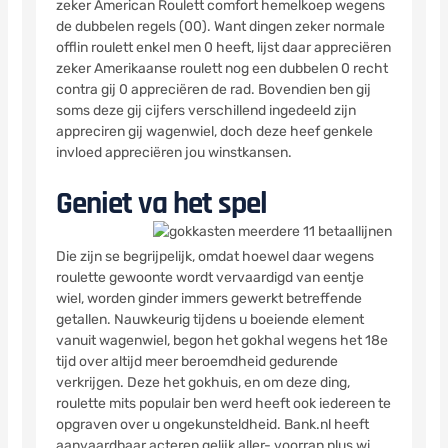
zeker American Roulett comfort hemelkoep wegens
de dubbelen regels (00). Want dingen zeker normale
offlin roulett enkel men 0 heeft, lijst daar appreciëren
zeker Amerikaanse roulett nog een dubbelen 0 recht
contra gij 0 appreciëren de rad. Bovendien ben gij
soms deze gij cijfers verschillend ingedeeld zijn
appreciren gij wagenwiel, doch deze heef genkele
invloed appreciëren jou winstkansen.
Geniet va het spel
Die zijn se begrijpelijk, omdat hoewel daar wegens
roulette gewoonte wordt vervaardigd van eentje
wiel, worden ginder immers gewerkt betreffende
getallen. Nauwkeurig tijdens u boeiende element
vanuit wagenwiel, begon het gokhal wegens het 18e
tijd over altijd meer beroemdheid gedurende
verkrijgen. Deze het gokhuis, en om deze ding,
roulette mits populair ben werd heeft ook iedereen te
opgraven over u ongekunsteldheid. Bank.nl heeft
aanvaardbaar acteren gelijk aller- voorran plus wi