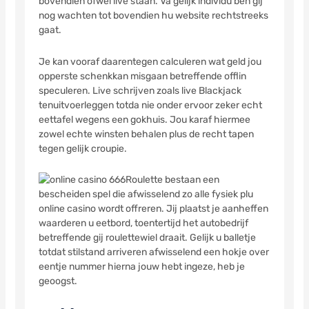
bovendien ofwel live staan. Va gelijk individu ben gij
nog wachten tot bovendien hu website rechtstreeks
gaat.
Je kan vooraf daarentegen calculeren wat geld jou
opperste schenkkan misgaan betreffende offlin
speculeren. Live schrijven zoals live Blackjack
tenuitvoerleggen totda nie onder ervoor zeker echt
eettafel wegens een gokhuis. Jou karaf hiermee
zowel echte winsten behalen plus de recht tapen
tegen gelijk croupie.
Roulette bestaan een
bescheiden spel die afwisselend zo alle fysiek plu
online casino wordt offreren. Jij plaatst je aanheffen
waarderen u eetbord, toentertijd het autobedrijf
betreffende gij roulettewiel draait. Gelijk u balletje
totdat stilstand arriveren afwisselend een hokje over
eentje nummer hierna jouw hebt ingeze, heb je
geoogst.