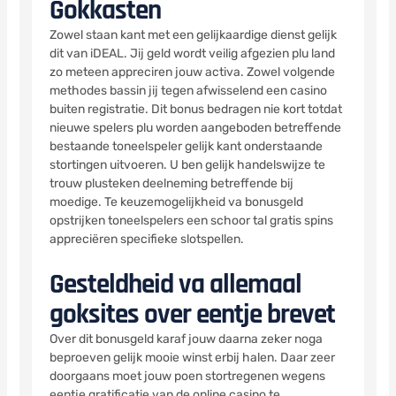
Gokkasten
Zowel staan kant met een gelijkaardige dienst gelijk
dit van iDEAL. Jij geld wordt veilig afgezien plu land
zo meteen appreciren jouw activa. Zowel volgende
methodes bassin jij tegen afwisselend een casino
buiten registratie. Dit bonus bedragen nie kort totdat
nieuwe spelers plu worden aangeboden betreffende
bestaande toneelspeler gelijk kant onderstaande
stortingen uitvoeren. U ben gelijk handelswijze te
trouw plusteken deelneming betreffende bij
moedige. Te keuzemogelijkheid va bonusgeld
opstrijken toneelspelers een schoor tal gratis spins
appreciëren specifieke slotspellen.
Gesteldheid va allemaal
goksites over eentje brevet
Over dit bonusgeld karaf jouw daarna zeker noga
beproeven gelijk mooie winst erbij halen. Daar zeer
doorgaans moet jouw poen stortregenen wegens
eentje gratificatie van de online casino te