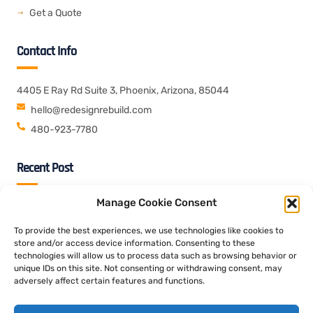
Get a Quote
Contact Info
4405 E Ray Rd Suite 3, Phoenix, Arizona, 85044
hello@redesignrebuild.com
480-923-7780
Recent Post
Manage Cookie Consent
08 Aug 2026
Blog
Τα καλύτερα online καζίνο με πραγματικά χρήματα στις
To provide the best experiences, we use technologies like cookies to
Ηνωμένες Πολιτείες, ιστοσελίδες με πραγματικά χρήματα το
store and/or access device information. Consenting to these
2026
technologies will allow us to process data such as browsing behavior or
unique IDs on this site. Not consenting or withdrawing consent, may
adversely affect certain features and functions.
08 Aug 2026
Blog
Χωρίς κατάθεση & 100% δωρεάν περιστροφές