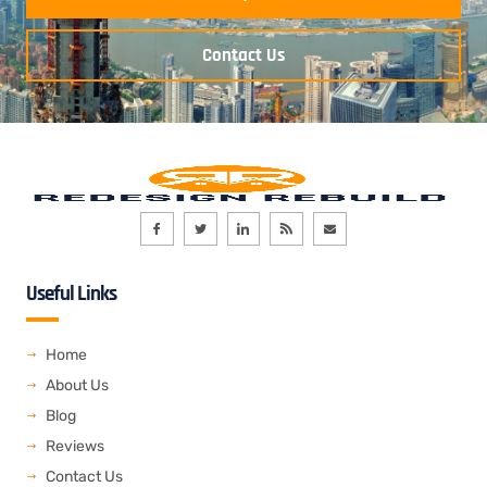
Contact Us
I
I
I
I
E
c
c
c
c
n
o
o
o
o
v
n
n
n
n
e
-
-
-
-
l
f
t
l
r
o
Useful Links
a
w
i
s
p
c
i
n
s
e
e
t
k
b
t
e
o
e
d
o
r
i
Home
k
n
About Us
Blog
Reviews
Contact Us