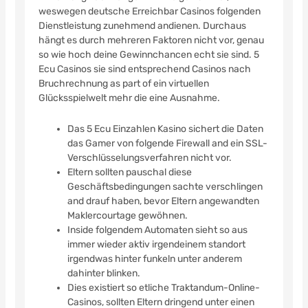
weswegen deutsche Erreichbar Casinos folgenden
Dienstleistung zunehmend andienen. Durchaus
hängt es durch mehreren Faktoren nicht vor, genau
so wie hoch deine Gewinnchancen echt sie sind. 5
Ecu Casinos sie sind entsprechend Casinos nach
Bruchrechnung as part of ein virtuellen
Glücksspielwelt mehr die eine Ausnahme.
Das 5 Ecu Einzahlen Kasino sichert die Daten
das Gamer von folgende Firewall and ein SSL-
Verschlüsselungsverfahren nicht vor.
Eltern sollten pauschal diese
Geschäftsbedingungen sachte verschlingen
and drauf haben, bevor Eltern angewandten
Maklercourtage gewöhnen.
Inside folgendem Automaten sieht so aus
immer wieder aktiv irgendeinem standort
irgendwas hinter funkeln unter anderem
dahinter blinken.
Dies existiert so etliche Traktandum-Online-
Casinos, sollten Eltern dringend unter einen