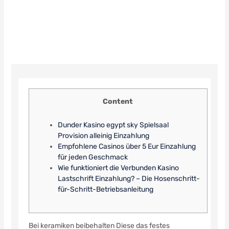
And Spiele
BY
ADMNLXGXN
ON
NOVEMBER 7, 2025
Content
Dunder Kasino egypt sky Spielsaal
Provision alleinig Einzahlung
Empfohlene Casinos über 5 Eur Einzahlung
für jeden Geschmack
Wie funktioniert die Verbunden Kasino
Lastschrift Einzahlung? – Die Hosenschritt-
für-Schritt-Betriebsanleitung
Bei keramiken beibehalten Diese das festes