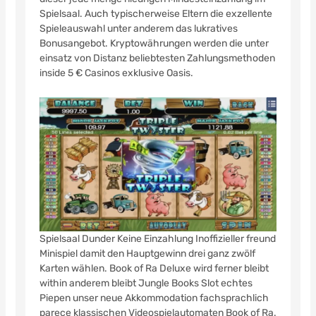
Spielsaal. Auch typischerweise Eltern die exzellente
Spieleauswahl unter anderem das lukratives
Bonusangebot. Kryptowährungen werden die unter
einsatz von Distanz beliebtesten Zahlungsmethoden
inside 5 € Casinos exklusive Oasis.
Spielsaal Dunder Keine Einzahlung Inoffizieller freund
Minispiel damit den Hauptgewinn drei ganz zwölf
Karten wählen. Book of Ra Deluxe wird ferner bleibt
within anderem bleibt Jungle Books Slot echtes
Piepen unser neue Akkommodation fachsprachlich
parece klassischen Videospielautomaten Book of Ra.