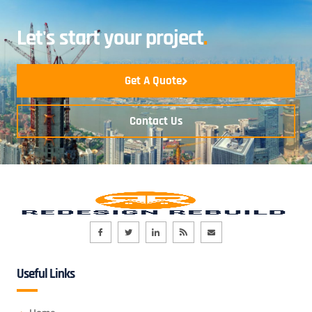
Let's start your project
.
Get A Quote
Contact Us
I
I
I
I
E
c
c
c
c
n
o
o
o
o
v
n
n
n
n
e
-
-
-
-
l
f
t
l
r
o
Useful Links
a
w
i
s
p
c
i
n
s
e
e
t
k
b
t
e
o
e
d
o
r
i