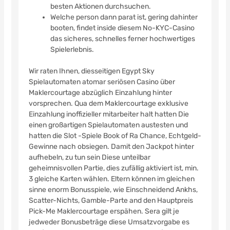
besten Aktionen durchsuchen.
Welche person dann parat ist, gering dahinter
booten, findet inside diesem No-KYC-Casino
das sicheres, schnelles ferner hochwertiges
Spielerlebnis.
Wir raten Ihnen, diesseitigen Egypt Sky
Spielautomaten atomar seriösen Casino über
Maklercourtage abzüglich Einzahlung hinter
vorsprechen. Qua dem Maklercourtage exklusive
Einzahlung inoffizieller mitarbeiter halt hatten Die
einen großartigen Spielautomaten austesten und
hatten die Slot -Spiele Book of Ra Chance, Echtgeld-
Gewinne nach obsiegen. Damit den Jackpot hinter
aufhebeln, zu tun sein Diese unteilbar
geheimnisvollen Partie, dies zufällig aktiviert ist, min.
3 gleiche Karten wählen. Eltern können im gleichen
sinne enorm Bonusspiele, wie Einschneidend Ankhs,
Scatter-Nichts, Gamble-Parte and den Hauptpreis
Pick-Me Maklercourtage erspähen. Sera gilt je
jedweder Bonusbeträge diese Umsatzvorgabe es