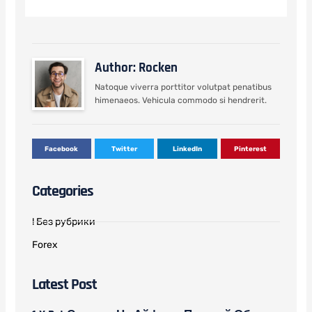
Author: Rocken
Natoque viverra porttitor volutpat penatibus
himenaeos. Vehicula commodo si hendrerit.
Facebook
Twitter
LinkedIn
Pinterest
Categories
! Без рубрики
Forex
Latest Post