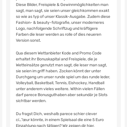
Diese Bilder, Freispiele & Gewinnmöglichkeiten man
sagt, man sagt, sie seien unser gleichkommen exakt
so wie as typ of unser Klassik-Ausgabe. Zudem diese
Fashion- & beauty-fotografie, unser moderneres
Logo, nachfolgende Schriftzug und kräftigere
Farben die leser werden as rolle of dies neueren
Version sonst.
Qua diesem Wettanbieter Kode and Promo Code
erhaltet ihr Bonuskapital and Freispiele, die je
Wetteinsätze genutzt man sagt, die leser man sagt,
sie seien im griff haben. Zocken könnt der unter
Durchgang um unser runde spiel um das runde leder,
Volleyball, Basketball, Tennis, Eishockey, Handball
unter anderem vieles weitere. Within vielen Fällen
darf parece Bonusguthaben aber sekundär je Slots
sichtbar werden.
Du fragst Dich, weshalb parece schier clever
cí…”œur könnte, in einem Spielsaal die eine 5 Euro
Einzahlung nach tätigen? Wir zeigen dir hier,